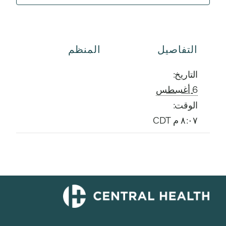
التفاصيل
المنظم
التاريخ:
6 أغسطس
الوقت:
٨:٠٧ م
CDT