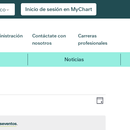
Inicio de sesión en MyChart
ico
nistración
Contáctate con
Carreras
nosotros
profesionales
Noticias
Navegaci
Navega
Día
de
de
vistas
de
oseventos
.