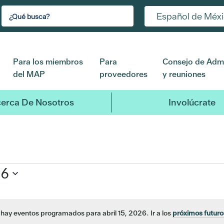
Español de Méx
Para los miembros
Para
Consejo de Admi
del MAP
proveedores
y reuniones
erca De Nosotros
Involúcrate
26
hay eventos programados para abril 15, 2026. Ir a los
próximos futur
Aviso