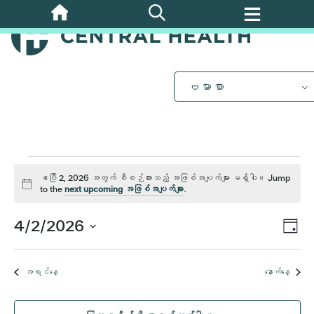
အဓိက
အကြောင်းအရာ
ဧပြီ
သို့
ကျော်သွား
ပါ။
2,
ဗမာစာ
2026
အတွက်
ဧပြီ 2, 2026 အတွက် စီစဉ်ထားသည့် အဖြစ်အပျက်များ မရှိပါ။ Jump
သတိထား
to the
next upcoming အဖြစ်အပျက်များ
.
အဲ့
ပါ။
ပွဲ
4/2/2026
Vi
နေ့
ဒါနဲ့
Vi
ရက်စွဲ
Nav
ကို
Nav
အရင်နေ့
နောက်နေ့
ရွေး
ပါ။