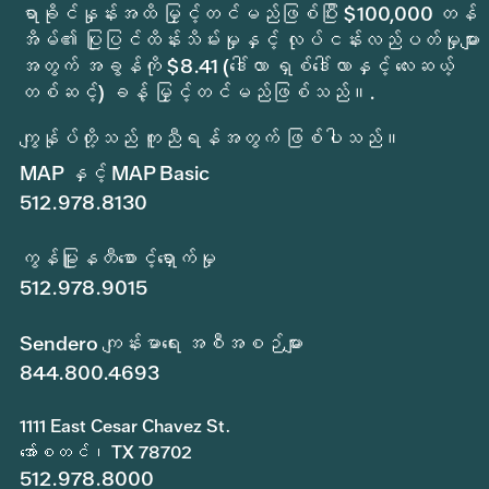
ရာခိုင်နှုန်းအထိ မြှင့်တင်မည်ဖြစ်ပြီး $100,000 တန်
အိမ်၏ ပြုပြင်ထိန်းသိမ်းမှုနှင့် လုပ်ငန်းလည်ပတ်မှုများ
အတွက် အခွန်ကို $8.41 (ဒေါ်လာ ရှစ်ဒေါ်လာနှင့် လေးဆယ့်
တစ်ဆင့်) ခန့် မြှင့်တင်မည်ဖြစ်သည်။.
ကျွန်ုပ်တို့သည် ကူညီရန်အတွက် ဖြစ်ပါသည်။
MAP နှင့် MAP Basic
512.978.8130
ကွန်မြူနတီစောင့်ရှောက်မှု
512.978.9015
Sendero ကျန်းမာရေး အစီအစဉ်များ
844.800.4693
1111 East Cesar Chavez St.
အော်စတင်၊ TX 78702
512.978.8000