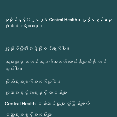
မူပိုင်ခွင့် © ၂၀၂၆ Central Health။ မူပိုင်ခွင့်အားလုံး
ကို သိမ်းဆည်းထားသည်။.
ကျွန်ုပ်တို့၏အဖွဲ့သို့ဝင်ရောက်ပါ။
အများသူငှာ သတင်းအချက်အလတ် တောင်းဆိုချက်ကို တင်
သွင်းပါ။
ကိုယ်ရေးအချက်အလက်မူဝါဒ
လူနာအခွင့်အရေးနှင့် တာဝန်များ
Central Health ဝန်ဆောင်မှုများ တုံ့ပြန်ချက်
ပညာရေးအခွင့်အလမ်းများ