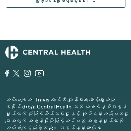
ပြက္ခဒိန်သို့ စာရင်းသွင်းပါ။
သတိပေးချက်- Travis ကောင်တီ ကျန်းမာရေးစောင့်ရှောက်မှု
ခရိုင် d/b/a Central Health သည် ယခင်နှစ်အခွန်
နှုန်းထက် ပြုပြင်ထိန်းသိမ်းမှုနှင့် လုပ်ငန်းလည်ပတ်မှု
များအတွက် အခွန်ပိုမိုမြှင့်တင်မည့် အခွန်နှုန်းထားကို
လက်ခံကျင့်သုံးခဲ့သည်။ အခွန်နှုန်းထားကို ၈