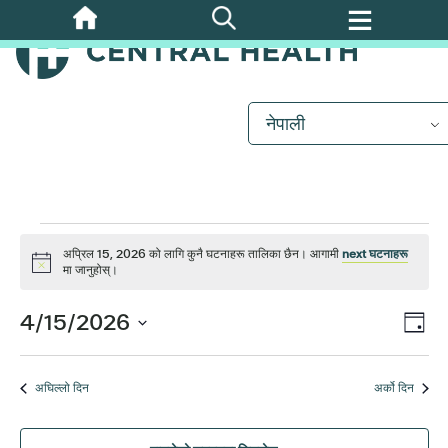
मुख्य
सामग्रीमा
जानुहोस्
घटनाहरू
नेपाली
for
अप्रिल
अप्रिल 15, 2026 को लागि कुनै घटनाहरू तालिका छैन। आगामी
next घटनाहरू
15,
सूचना
मा जानुहोस्।
2026
कार्
4/15/2026
दृश्
दिन
दृश्य
मिति
नेभ
चयन
नेभि
अघिल्लो दिन
अर्को दिन
गर्नुहोस्।