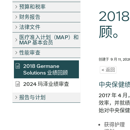
预算和税率
201
财务报告
顾。
法律文件
医疗准入计划（MAP）和
MAP 基本会员
性能审查
创建于
9 月 11, 202
2018 Germane
< 返回
Solutions 业绩回顾
中央保健
2024 玛泽业绩审查
2017 年
报告与计划
效率，并就绩效
始对中央保健
获得护理