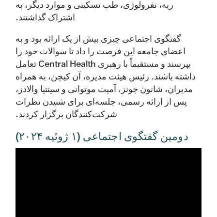
ریه، نفرولوژی، طب تسکینی و موارد دیگر، به
خدمات درمانی مستقیم
اشتراک گذاشتند.
حل و فصل دعاوی
4,664,833
مربوط به مواد افیونی(1)
گفتگوی اجتماعی چیزی بیش از یک ارائه بود و به
درمان و مشاوره
–
1,227,110
اعضای جامعه این فرصت را داد تا سوالات خود را
کل درآمد
336,479,311
394,706,310
بپرسند و مستقیماً با رهبری Central Health تعامل
روانپزشکی
–
1,674,311
داشته باشند. رئیس هیئت مدیره، آن کیچن، به همراه
منابع بودجه‌بندی‌شده‌ی
888,746,701
744,209,379
موجود
مدیران، شانون جونز، آمیت موتوانی و سینتیا والادز،
قلب و عروق
2,079,895
2,437,279
پس از ارائه رسمی، جلسه‌ای برای شنیدن نظرات
هزینه‌ها
شرکت‌کنندگان برگزار کردند.
غدد درون ریز
–
762,556
دومین گفتگوی اجتماعی (۱ ژوئیه ۲۰۲۴)
تحویل خدمات درمانی
295,246,806
353,461,994
گوارش
2,039,621
2,953,976
اداره
28,647,030
38,505,949
نفرولوژی
1,129,700
1,859,200
توافقنامه وابستگی UT
35,000,000
35,000,000
مغز و اعصاب
1,264,294
2,019,556
سایر کاربردهای تأمین