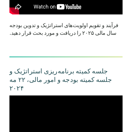
اداره
فرآیند و تقویم اولویت‌های استراتژیک و تدوین بودجه
حقوق و مزایا
15,308,898
23,354,186
سال مالی ۲۰۲۵ را دریافت و مورد بحث قرار دهید.
قانونی
2,745,136
2,775,000
مشاوره
2,419,750
2,593,623
جلسه کمیته برنامه‌ریزی استراتژیک و
خدمات سرمایه‌گذاری و مالی
126,000
200,000
جلسه کمیته بودجه و امور مالی، ۲۲ مه
۲۰۲۴
سایر کالاها و خدمات حرفه‌ای
2,093,775
1,758,613
بازاریابی و ارتباطات
249,061
779,080
اجاره‌ها، خدمات رفاهی، امنیت
1,491,500
1,253,250
و نگهداری