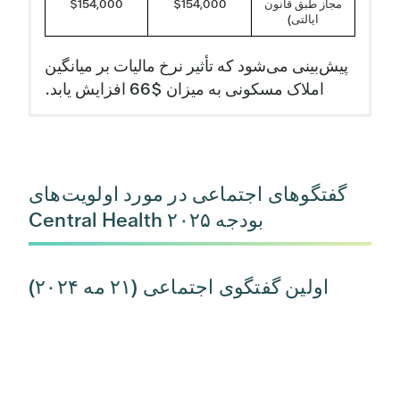
مجاز طبق قانون
$154,000
$154,000
ایالتی)
پیش‌بینی می‌شود که تأثیر نرخ مالیات بر میانگین
املاک مسکونی به میزان $66 افزایش یابد.
خلاصه منابع و مصارف بودجه مصوب
خلاصه بودجه و مصارف مصوب سال
سال مالی 2025 - پیوست الف
مالی 2025 پیوست ب
گفتگوهای اجتماعی در مورد اولویت‌های
بودجه مصوب
بودجه مصوب
بودجه
بودجه ۲۰۲۵ Central Health
بودجه
شرح
نهایی سال
نهایی سال
مصوب
مصوب
مالی 2024
مالی 2025
شرح
نهایی سال
نهایی سال
مالی
مالی ۲۰۲۵
2024
اولین گفتگوی اجتماعی (۲۱ مه ۲۰۲۴)
نرخ مالیات
.100692
.107969
ارائه خدمات درمانی
FTE ها
530.5
916.4
خدمات درمانی خریداری
مانده اولیه (ذخیره
شده
494,040,391
407,730,068
احتیاطی)