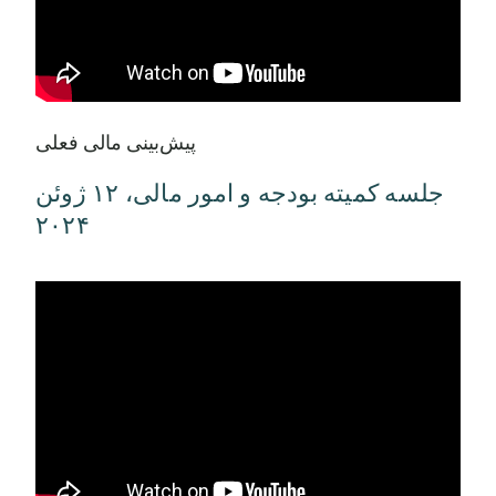
بیمه و مدیریت ریسک
412,500
500,000
تلفن، تجهیزات و لوازم
1,643,359
1,149,186
کامپیوتری
پیش‌بینی مالی فعلی
سفر، آموزش و توسعه
979,567
386,695
حرفه‌ای
جلسه کمیته بودجه و امور مالی، ۱۲ ژوئن
۲۰۲۴
سایر هزینه‌های عملیاتی
205,365
38,950
Svc های منطقه ارزیابی
1,213,118
1,249,512
هزینه جمع‌آوری مالیات
1,084,297
1,142,559
مدیریت کل
28,647,030
38,505,949
توافقنامه وابستگی UT
35,000,000
35,000,000