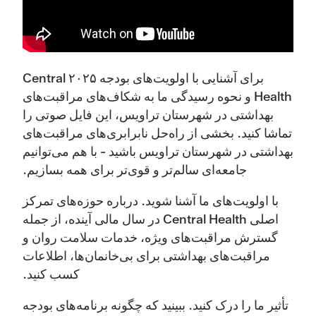
پاپزشکی
1,877,022
2,192,929
61,381,015
8,019,240
مالی
ریه شناسی
1,370,648
1,497,711
هزینه‌های ترک اعتیاد به
4,664,833
–
مواد افیونی (1)
روماتولوژی
–
656,943
برای آشنایی با اولویت‌های بودجه ۲۰۲۵ Central
Health و نحوه رسیدگی ما به شکاف‌های مراقبت‌های
ذخایر احتیاطی
377,296,303
395,732,910
مراقبت تسکینی
–
958,984
بهداشتی در شهرستان تراویس، این فایل صوتی را
تماشا کنید. بخشی از راه‌حل نابرابری‌های مراقبت‌های
کل هزینه‌ها
744,209,379
888,746,701
داروخانه
–
1,849,580
بهداشتی در شهرستان تراویس باشید - با هم می‌توانیم
جامعه‌ای سالم‌تر و قوی‌تر برای همه بسازیم.
افزایش/کاهش موجودی
صندوق
انتقال مراقبت
4,074,868
10,388,044
با اولویت‌های ما آشنا شوید. درباره حوزه‌های تمرکز
اصلی Central Health در سال مالی آینده، از جمله
مانده ذخیره احتیاطی
استراحت پزشکی
906,886
5,239,210
–
–
پایانی
گسترش مراقبت‌های ویژه، خدمات سلامت روان و
خدمات تشخیصی و سایر
مراقبت‌های بهداشتی برای بی‌خانمان‌ها، اطلاعات
4,395,034
3,511,294
خدمات
ذخایر
کسب کنید.
ناوبری بیمار
–
6,105,265
تأثیر ما را درک کنید. ببینید که چگونه برنامه‌های بودجه
ذخایر اضطراری
46,739,076
58,120,090