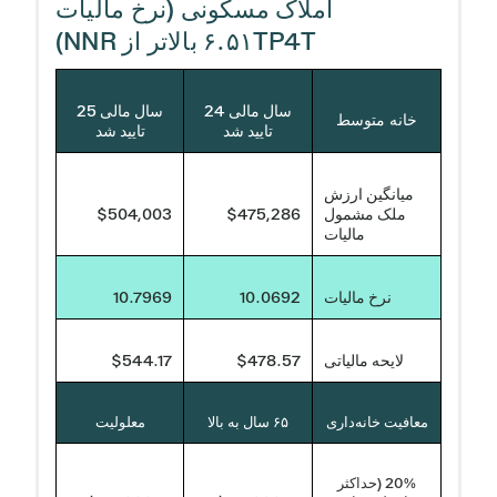
املاک مسکونی (نرخ مالیات
۶.۵۱TP4T بالاتر از NNR)
سال مالی 24
سال مالی 25
خانه متوسط
تایید شد
تایید شد
میانگین ارزش
ملک مشمول
$475,286
$504,003
مالیات
نرخ مالیات
10.0692
10.7969
لایحه مالیاتی
$478.57
$544.17
معافیت خانه‌داری
۶۵ سال به بالا
معلولیت
20% (حداکثر