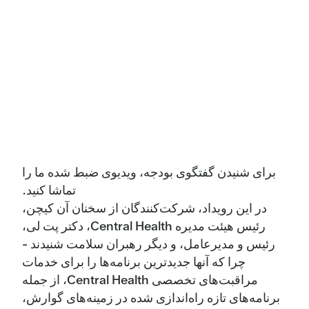
مراقبت‌های اولیه: پزشکی،
درآمد نامحدود
دندانپزشکی و سلامت
71,782,200
73,957,000
رفتاری
مالیات بر املاک
312,456,814
346,638,452
مراقبت‌های تخصصی: شامل
31,153,000
30,188,000
دندانپزشکی تخصصی
درآمد اجاره
12,022,497
9,361,825
مراقبت‌های ویژه: سلامت
25,750,000
20,675,000
حل و فصل دعاوی
رفتاری
5,000,000
4,500,000
دخانیات
برای شنیدن گفتگوی بودجه، ویدیوی ضبط شده ما را
مراقبت‌های پس از حاد
7,250,000
8,100,000
تماشا کنید.
درآمد بیمار
–
300,000
در این رویداد، شرکت‌کنندگان از سخنان آن کیچن،
داروخانه
18,000,000
19,000,000
رئیس هیئت مدیره Central Health، دکتر پت لی،
دیگر
7,500,000
28,741,200
رئیس و مدیرعامل، و دیگر رهبران سلامت شنیدند -
صندوق ابتکارات مراقبت‌های
1,000,000
875,000
بهداشتی جامعه
چرا که آنها جدیدترین برنامه‌ها را برای خدمات
کل درآمد نامحدود
336,479,311
390,041,477
مراقبت‌های تخصصی Central Health، از جمله
خدمات درمانی خریداری شده
150,770,200
158,960,000
برنامه‌های تازه راه‌اندازی شده در زمینه‌های گوارش،
درآمد محدود