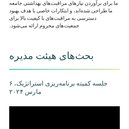
ما برای برآوردن نیازهای مراقبت‌های بهداشتی جامعه
پشتیبانی بالینی
11,022,146
13,826,160
۱) مطابق با توافقنامه حل و فصل و لایحه ۱۸۲۷
ما طراحی شده‌اند، و ابتکارات خاصی با هدف بهبود
سنا، مصوب ۸۷ قانون اساسی تگزاس، موارد
دسترسی به مراقبت‌های با کیفیت بالا برای
خدمات درمانی مستقیم کل
29,276,374
60,043,848
استفاده به پروژه‌هایی برای رفع بحران مواد
جمعیت‌های محروم ارائه می‌شود.
افیونی محدود شده است.
واجد شرایط بودن نقشه -
افزایش دوره واجد شرایط
–
–
بودن
بحث‌های هیئت مدیره
خدمات درمانی جامع
181,046,574
219,003,848
ارائه خدمات درمانی
جلسه کمیته برنامه‌ریزی استراتژیک، ۶
مارس ۲۰۲۴
عملیات و پشتیبانی
مراقبت‌های بهداشتی
حقوق و مزایا
33,878,558
46,232,033