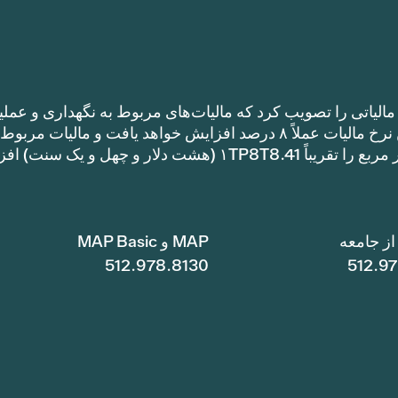
الیاتی را تصویب کرد که مالیات‌های مربوط به نگهداری و عملی
را نسبت به نرخ مالیات سال گذشته افزایش می‌دهد. این نرخ مالیات عملاً ۸ درصد افزایش خواهد یافت و مالیات مر
نگهداری و عملیات یک خانه با متراژ ۱TP8T100,000 متر مربع را تقریباً ۱TP8T8.41 (هشت دلار و چهل و ی
ز جامعه
MAP و MAP Basic
512.978.8130
512.9