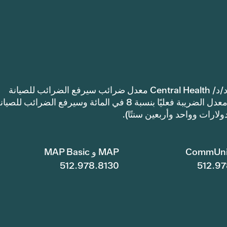
إشعار: اعتمدت مقاطعة ترافيس كاونتي للرعاية الصحية د/د/ Central Health معدل ضرائب سيرفع الضرائب للصيانة
والعمليات أكثر من معدل ضرائب العام الماضي. سيرتفع معدل الضريبة فعليًا بنسبة 8 في المائة وسيرفع الضرائب للصي
CommUni
MAP و MAP Basic
512.978.8130
512.97