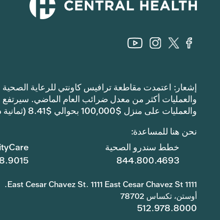
والعمليات على منزل $100,000 بحوالي $8.41 (ثمانية دولارات وواحد وأربعين سنتًا).
نحن هنا للمساعدة:
خطط سندرو الصحية
tyCare
8.9015
844.800.4693
1111 East Cesar Chavez St. 1111 East Cesar Chavez St.
أوستن، تكساس 78702
512.978.8000