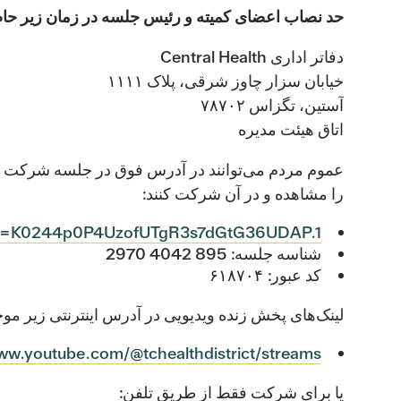
حد نصاب اعضای کمیته و رئیس جلسه در زمان زیر حا
دفاتر اداری Central Health
خیابان سزار چاوز شرقی، پلاک ۱۱۱۱
آستین، تگزاس ۷۸۷۰۲
اتاق هیئت مدیره
عموم مردم می‌توانند در آدرس فوق در جلسه شرکت کنن
را مشاهده و در آن شرکت کنند:
wd=K0244p0P4UzofUTgR3s7dGtG36UDAP.1
شناسه جلسه: 895 4042 2970
کد عبور: ۶۱۸۷۰۴
لینک‌های پخش زنده ویدیویی در آدرس اینترنتی زیر مو
www.youtube.com/@tchealthdistrict/streams
یا برای شرکت فقط از طریق تلفن: