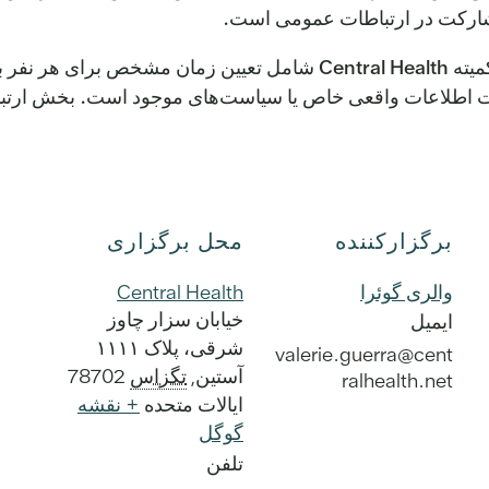
مشارکت در ارتباطات عمومی است.
قوانین ارتباطات عمومی برای جلسات هیئت مدیره و کمیته entral Health
برگزارکننده
محل برگزاری
والری گوئرا
Central Health
خیابان سزار چاوز
ایمیل
شرقی، پلاک ۱۱۱۱
valerie.guerra@cent
آستین
,
تگزاس
78702
ralhealth.net
ایالات متحده
+ نقشه
گوگل
تلفن