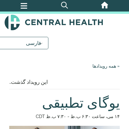
پرش
به
محتوای
اصلی
فارسی
« همه رویدادها
این رویداد گذشت.
یوگای تطبیقی
۱۴ می، ساعت ۶:۳۰ ب.ظ
-
۷:۳۰ ب.ظ
CDT