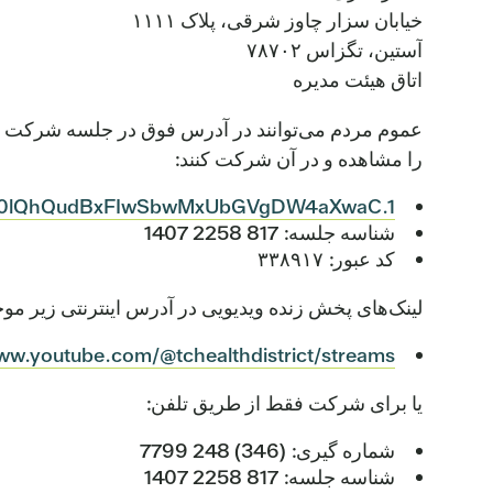
خیابان سزار چاوز شرقی، پلاک ۱۱۱۱
آستین، تگزاس ۷۸۷۰۲
اتاق هیئت مدیره
عموم مردم می‌توانند در آدرس فوق در جلسه شرکت کنن
را مشاهده و در آن شرکت کنند:
wd=0lQhQudBxFIwSbwMxUbGVgDW4aXwaC.1
شناسه جلسه: 817 2258 1407
کد عبور: ۳۳۸۹۱۷
لینک‌های پخش زنده ویدیویی در آدرس اینترنتی زیر مو
www.youtube.com/@tchealthdistrict/streams
یا برای شرکت فقط از طریق تلفن:
شماره گیری: (346) 248 7799
شناسه جلسه: 817 2258 1407