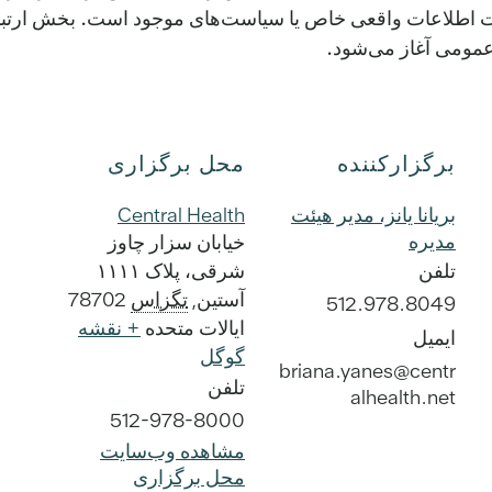
 اطلاعات واقعی خاص یا سیاست‌های موجود است. بخش ارتباطا
برگزارکننده
محل برگزاری
بریانا یانز، مدیر هیئت
Central Health
مدیره
خیابان سزار چاوز
تلفن
شرقی، پلاک ۱۱۱۱
آستین
,
تگزاس
78702
512.978.8049
ایالات متحده
+ نقشه
ایمیل
گوگل
briana.yanes@centr
تلفن
alhealth.net
512-978-8000
مشاهده وب‌سایت
محل برگزاری