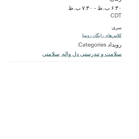
۶:۳۰ ب.ظ - ۷:۳۰ ب.ظ
CDT
سری:
کلاس‌های رایگان زومبا
رویداد Categories:
سلامت و تندرستی دل واله
,
سلامتی