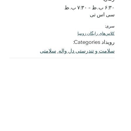
۶:۳۰ ب.ظ - ۷:۳۰ ب.ظ
سی اس تی
سری:
کلاس‌های رایگان زومبا
رویداد Categories:
سلامت و تندرستی دل واله
,
سلامتی