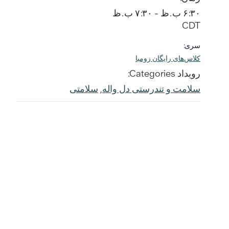
۶:۳۰ ب.ظ - ۷:۳۰ ب.ظ
CDT
سری:
کلاس‌های رایگان زومبا
رویداد Categories:
سلامت و تندرستی دل واله
,
سلامتی