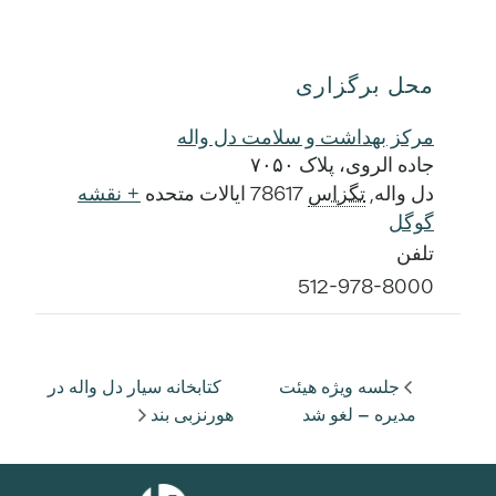
محل برگزاری
مرکز بهداشت و سلامت دل واله
جاده الروی، پلاک ۷۰۵۰
دل واله
,
تگزاس
78617
ایالات متحده
+ نقشه
گوگل
تلفن
512-978-8000
جلسه ویژه هیئت
کتابخانه سیار دل واله در
مدیره – لغو شد
هورنزبی بند