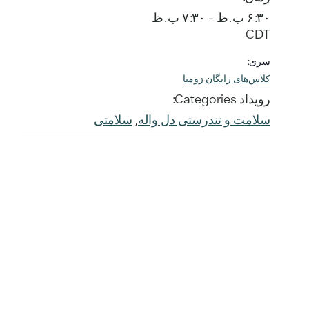
۶:۳۰ ب.ظ - ۷:۳۰ ب.ظ
CDT
سری:
کلاس‌های رایگان زومبا
رویداد Categories:
سلامت و تندرستی دل واله
,
سلامتی