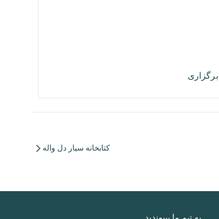
رگزاری
کتابخانه سیار دل واله
به تیم ما بپیوندید