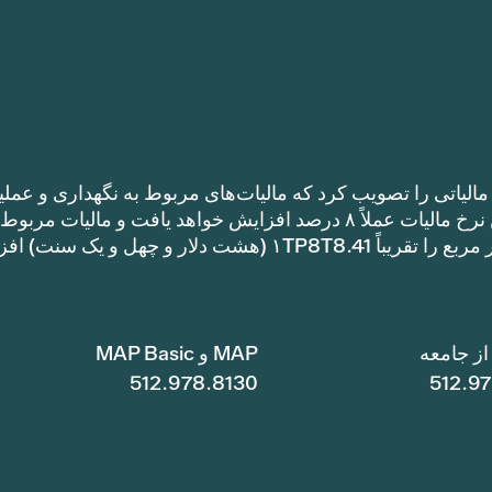
الیاتی را تصویب کرد که مالیات‌های مربوط به نگهداری و عملی
را نسبت به نرخ مالیات سال گذشته افزایش می‌دهد. این نرخ مالیات عملاً ۸ درصد افزایش خواهد یافت و مالیات مر
نگهداری و عملیات یک خانه با متراژ ۱TP8T100,000 متر مربع را تقریباً ۱TP8T8.41 (هشت دلار و چهل و ی
ز جامعه
MAP و MAP Basic
512.978.8130
512.9