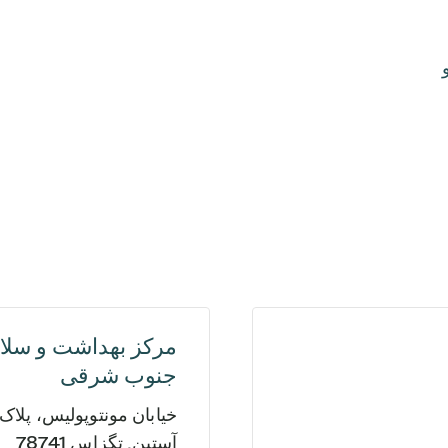
مرکز بهداشت و سل
جنوب شرقی
خیابان مونتوپولیس، پلاک ۲۹۰۱
آستین
,
تگزاس
78741