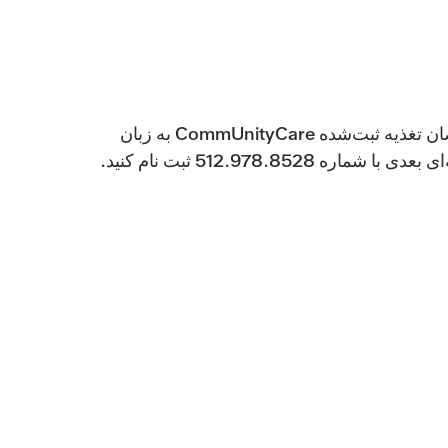
این یک برنامه شش هفته‌ای برای بهبود سلامت شما به شیوه‌ای سرگرم‌کننده است. در این کلاس‌ها که توسط متخصصان تغذیه ثبت‌شده CommUnityCare به زبان
512.97 ثبت نام کنید.