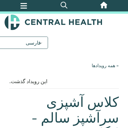
پرش
به
محتوای
اصلی
فارسی
« همه رویدادها
این رویداد گذشت.
کلاس آشپزی
سرآشپز سالم -