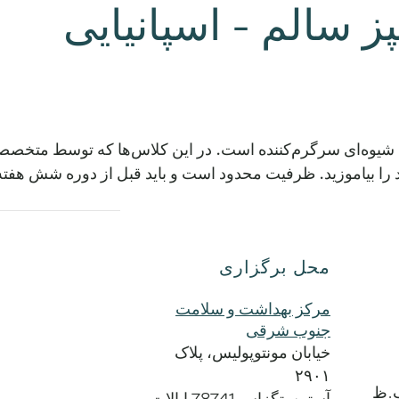
سالم - اسپانیایی
ید. ظرفیت محدود است و باید قبل از دوره شش هفته‌ای بعدی با شماره .8528
محل برگزاری
مرکز بهداشت و سلامت
جنوب شرقی
خیابان مونتوپولیس، پلاک
۲۹۰۱
آستین
,
تگزاس
78741
ایالات