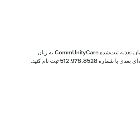
این یک برنامه شش هفته‌ای برای بهبود سلامت شما به شیوه‌ای سرگرم‌کننده است. در این کلاس‌ها که توسط متخصصان تغذیه ثبت‌شده CommUnityCare به زبان
512.978 ثبت نام کنید.