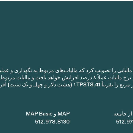
الیاتی را تصویب کرد که مالیات‌های مربوط به نگهداری و عملی
را نسبت به نرخ مالیات سال گذشته افزایش می‌دهد. این نرخ مالیات عملاً ۸ درصد افزایش خواهد یافت و مالیات مر
نگهداری و عملیات یک خانه با متراژ ۱TP8T100,000 متر مربع را تقریباً ۱TP8T8.41 (هشت دلار و چهل و ی
ز جامعه
MAP و MAP Basic
512.978.8130
512.9