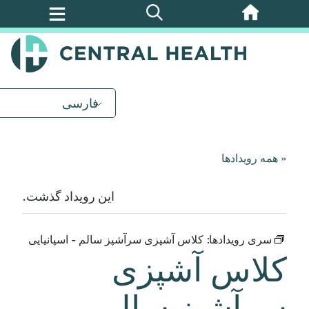
پرش
به
محتوای
اصلی
فارسی
« همه رویدادها
این رویداد گذشت.
سری رویدادها:
کلاس آشپزی سرآشپز سالم - اسپانیایی
کلاس آشپزی
سرآشپز سالم -