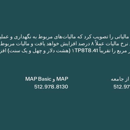
الیاتی را تصویب کرد که مالیات‌های مربوط به نگهداری و عملی
را نسبت به نرخ مالیات سال گذشته افزایش می‌دهد. این نرخ مالیات عملاً ۸ درصد افزایش خواهد یافت و مالیات مر
نگهداری و عملیات یک خانه با متراژ ۱TP8T100,000 متر مربع را تقریباً ۱TP8T8.41 (هشت دلار و چهل و ی
ز جامعه
MAP و MAP Basic
512.978.8130
512.9