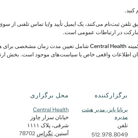
کنید.
تلفن ثبت‌نام می‌کنند، یک ایمیل تأیید و/یا تماس تلفنی از سو
مشارکت در ارتباطات عمومی است.
قوانین ارتباطات عمومی برای جلسات هیئت مدیره و کمیته tral Health
برگزارکننده
محل برگزاری
بریانا یانز، مدیر هیئت
Central Health
مدیره
خیابان سزار چاوز
تلفن
شرقی، پلاک ۱۱۱۱
آستین
,
تگزاس
78702
512.978.8049