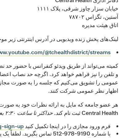
دفاتر اداری Central Health
خیابان سزار چاوز شرقی، پلاک ۱۱۱۱
آستین، تگزاس ۷۸۷۰۲
اتاق هیئت مدیره
لینک‌های پخش زنده ویدیویی در آدرس اینترنتی زیر مو
www.youtube.com/@tchealthdistrict/streams
کمیته می‌تواند از طریق ویدئو کنفرانس با حضور حد
و تلفن را نیز فراهم خواهد کرد. اگرچه حد نصاب اعض
عمومی را تشویق می‌کنیم که جلسه را به صورت مجازی
اظهار نظر عمومی شرکت کنند.
هر عضو جامعه که مایل به ارائه نظرات خود به صورت
Central Health ثبت نام کند.
حداکثر تا ساعت ۲:۳۰ بعد از ظهر روز ۱۱ مه ۲۰۲۶.
فرم ورود مجازی را در اینجا تکمیل کنید
-sign-up/
با شماره ‎512-978-9190 تما