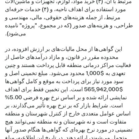
مرتبط با آن، (۳) خرید مواد، لوازم، تجهیزات و ماشین‌آلات
مورد استفاده برای اهداف ناحیه، و (۴) خدمات حرفه‌ای
مرتبط، از جمله هزینه‌های حقوقی، مالی، مهندسی و
طراحی، و هزینه‌های صدور (که در مجموع، "پروژه" نامیده
می‌شود).
این گواهی‌ها از محل مالیات‌های بر ارزش افزوده، در
محدوده مقرر در قانون، و مازاد درآمدهای حاصل از
فعالیت مراکز درمانی منطقه قابل پرداخت هستند و چنین
تعهدی به $1,000 محدود می‌شود. مبلغ تخمینی اصل و
سود مورد نیاز برای پرداخت به موقع و کامل گواهی‌ها
$565,942,000 است. این تخمین فقط برای اهداف
نمایشی ارائه شده و بر اساس نرخ بهره فرضی 5.00%
است. شرایط بازار که بر نرخ بهره تأثیر می‌گذارند، بر
اساس عوامل متعددی خارج از کنترل شهرستان و منطقه
متفاوت است و نه شهرستان و نه منطقه نمی‌توانند هیچ
تضمینی در مورد نرخ بهره‌ای که گواهی‌ها هنگام صدور آنها
متحمل می‌شوند، ارائه دهند. در تاریخ این اطلاعیه، مبلغ