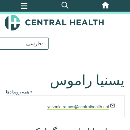
پرش
به
محتوای
اصلی
فارسی
یسنیا راموس
« همه رویدادها
ایمیل
yesenia.ramos@centralhealth.net