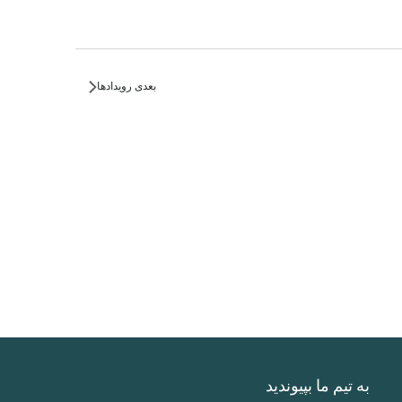
بعدی
رویدادها
به تیم ما بپیوندید