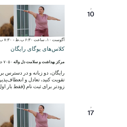
د
10
آگوست ۱۰، ساعت ۶:۳۰ ب.ظ
-
۷:۳۰ ب.ظ
کلاس‌های یوگای رایگان
مرکز بهداشت و سلامت دل واله
۷۰۵۰ جاده الروی، دل واله، تگزاس، ایالات متحده
رایگان، دو زبانه و در دسترس ب
زودتر برای ثبت نام (فقط بار ا
د
17