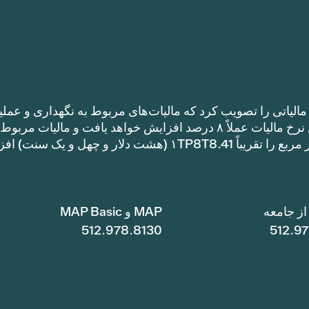
الیاتی را تصویب کرد که مالیات‌های مربوط به نگهداری و عملی
را نسبت به نرخ مالیات سال گذشته افزایش می‌دهد. این نرخ مالیات عملاً ۸ درصد افزایش خواهد یافت و مالیات مر
نگهداری و عملیات یک خانه با متراژ ۱TP8T100,000 متر مربع را تقریباً ۱TP8T8.41 (هشت دلار و چهل و ی
ز جامعه
MAP و MAP Basic
512.978.8130
512.9