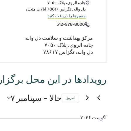
آدرس
جاده الروی، پلاک ۷۰۵۰
دل واله
,
تگزاس
78617
ایالات متحده
مسیرها را دریافت کنید
تلفن
512-978-8000
مرکز بهداشت و سلامت دل واله
جاده الروی، پلاک ۷۰۵۰
دل واله، تگزاس ۷۸۶۱۷
رویدادها در این محل برگزا
 - 
حالا
سپتامبر ۷
امروز
تاریخ
را
آگوست ۲۰۲۶
انتخاب
کنید.