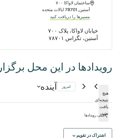
آدرس
ساختمان لاواکا ۷۰۰
آستین
,
78701
ایالات متحده
مسیرها را دریافت کنید
خیابان لاواکا، پلاک ۷۰۰
آستین، تگزاس ۷۸۷۰۱
رویدادها در این محل برگزا
آینده
امروز
هیچ
تاریخ
نتیجه‌ای
را
اطلاعیه
یافت
انتخاب
نشد.
قبلی
رویدادها
کنید.
اشتراک در تقویم