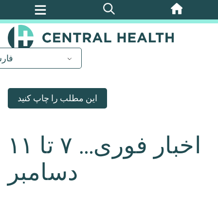
پرش
به
محتوای
اصلی
فار
این مطلب را چاپ کنید
اخبار فوری… ۷ تا ۱۱
دسامبر