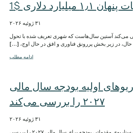
ان ۱٫۱ میلیارد دلاری $1
۳۱ ژوئیه ۲۰۲۶
 می‌کند آستین سال‌هاست که شهری تعریف شده با تحول
حال، در زیر بخش پررونق فناوری و افق در حال اوج، [...]
ادامه مطلب
یره Central Health سناریوهای اولیه بودجه سال مالی
۲۰۲۷ را بررسی می‌کند
۳۱ ژوئیه ۲۰۲۶
آستین، تگزاس — هیئت مدیران Central Health روز چهارشنبه سه سناریوی مقدماتی بودجه برای سال مالی ۲۰۲۷ را بررسی