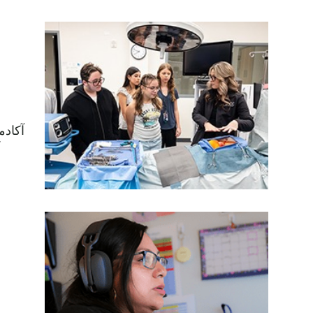
آکادم