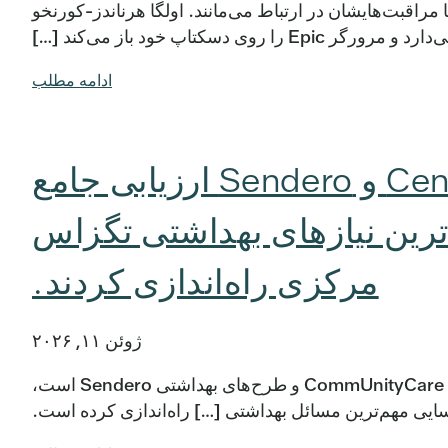
ا مراقبت‌هایشان در ارتباط می‌مانند. اولگا هرناندز-کورنخو
را روی دسکتاپ خود باز می‌کند […]
ادامه مطلب
Central Health، CommUnityCare و Sendero ارزیابی جامع
ترین نیازهای بهداشتی تگزاس
مرکزی راه‌اندازی کردند.
ژوئن ۱۱, ۲۰۲۶
آستین، تگزاس — سیستم Central Health که شامل مراکز بهداشتی CommUnityCare و طرح‌های بهداشتی Sendero است،