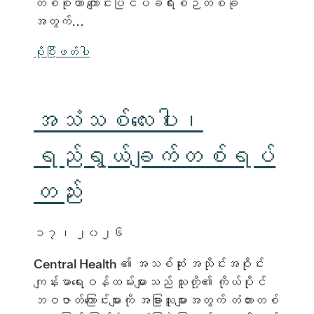
တစ်စုဟာ ကျောင်းပြင်ပခရီးစဉ်တစ်ခု
အတွက်...
ပိုပြီးဖတ်ပါ
အသံသစ်လေးပါး၊
ရည်ရွယ်ချက်တစ်ရပ်
တည်း
၁၇၊ ၂၀၂၆
Central Health ၏ အသစ်ဆုံး အသိုင်းအဝိုင်း
ကျန်းမာရေးဝန်ထမ်းများသည် သူတို့၏ ကိုယ်ပိုင်
ဘဝဇာတ်ကြောင်းများကို အခြားသူများအတွက် တံတားတစ်