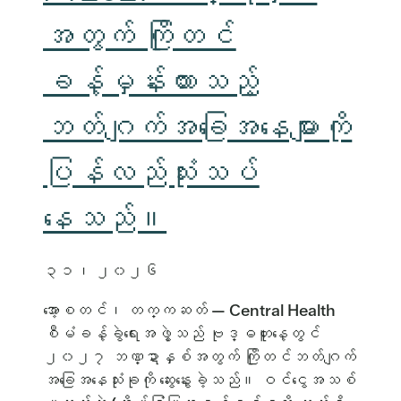
အတွက် ကြိုတင်
ခန့်မှန်းထားသည့်
ဘတ်ဂျက်အခြေအနေများကို
ပြန်လည်သုံးသပ်
နေသည်။
၃၁၊ ၂၀၂၆
အော့စတင်၊ တက္ကဆတ် — Central Health
စီမံခန့်ခွဲရေးအဖွဲ့သည် ဗုဒ္ဓဟူးနေ့တွင်
၂၀၂၇ ဘဏ္ဍာနှစ်အတွက် ကြိုတင်ဘတ်ဂျက်
အခြေအနေသုံးခုကို ဆွေးနွေးခဲ့သည်။ ဝင်ငွေအသစ်