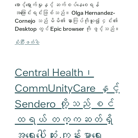
စောင့်ရှောက်မှုနှင့် ဆက်စပ်နေစေရန်
အကြောင်းရင်းဖြစ်သည်။ Olga Hernandez-
Cornejo သည် မိမိ၏ နားကြပ်ကိုယူ၍ ၄င်း၏
Desktop တွင် Epic browser ကို ဖွင့်သည်။
ပိုပြီးဖတ်ပါ
Central Health၊
CommUnityCare နှင့်
Sendero တို့သည် စင်
ထရယ် တက္ကဆတ်ရှိ
အရေးပေါ်ဆုံး ကျန်းမာရေး