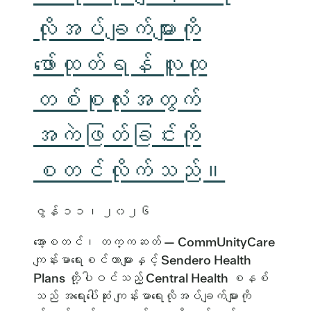
လိုအပ်ချက်များကို
ဖော်ထုတ်ရန် လူထု
တစ်စုလုံးအတွက်
အကဲဖြတ်ခြင်းကို
စတင်လိုက်သည်။
ဇွန် ၁၁၊ ၂၀၂၆
အော့စတင်၊ တက္ကဆတ် — CommUnityCare
ကျန်းမာရေးစင်တာများနှင့် Sendero Health
Plans တို့ပါဝင်သည့် Central Health စနစ်
သည် အရေးပေါ်ဆုံး ကျန်းမာရေးလိုအပ်ချက်များကို