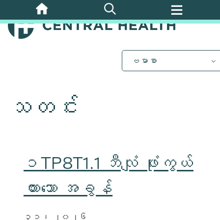
အဓိက
အကြောင်းအရာ
သို့
ကျော်သွား
ပါ။
ဗမာစာ
သတင်း
၁TP8T1.1 ဘီလျံ ဖုံးကွယ်
ထားသော အခွန်
၃၁၊ ၂၀၂၆