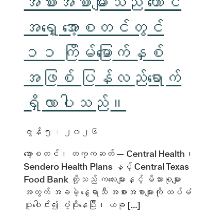
အစားအစာများသည် တောင်
အရှေ့ အော့စတင်တွင်
၁၁ ကြိမ်မြောက်နှစ်
အဖြစ် ပြန်လည်ရောက်
ရှိလာပါသည်။
ဇွန် ၅၊ ၂၀၂၆
အော့စတင်၊ တက္ကဆတ် — Central Health၊
Sendero Health Plans နှင့် Central Texas
Food Bank တို့သည် ကလေးများနှင့် မိသားစုများ
အတွက် အခမဲ့ နွေရာသီ အစားအစာများကို ထပ်မံ
ပူးပေါင်း၍ ပံ့ပိုးနေပြီး၊ ယခု […]