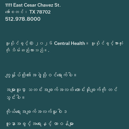
1111 East Cesar Chavez St.
အော်စတင်၊ TX 78702
512.978.8000
မူပိုင်ခွင့် © ၂၀၂၆ Central Health။ မူပိုင်ခွင့်အားလုံး
ကို သိမ်းဆည်းထားသည်။.
ကျွန်ုပ်တို့၏အဖွဲ့သို့ဝင်ရောက်ပါ။
အများသူငှာ သတင်းအချက်အလတ် တောင်းဆိုချက်ကို တင်
သွင်းပါ။
ကိုယ်ရေးအချက်အလက်မူဝါဒ
လူနာအခွင့်အရေးနှင့် တာဝန်များ