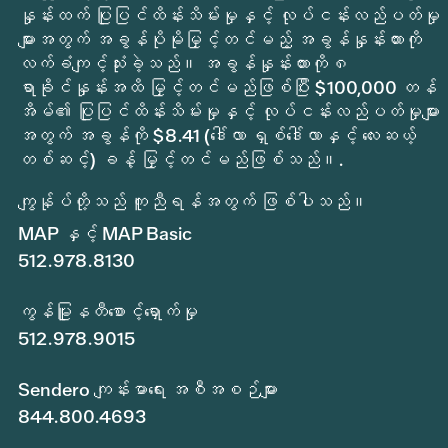
နှုန်းထက် ပြုပြင်ထိန်းသိမ်းမှုနှင့် လုပ်ငန်းလည်ပတ်မှု
များအတွက် အခွန်ပိုမိုမြှင့်တင်မည့် အခွန်နှုန်းထားကို
လက်ခံကျင့်သုံးခဲ့သည်။ အခွန်နှုန်းထားကို ၈
ရာခိုင်နှုန်းအထိ မြှင့်တင်မည်ဖြစ်ပြီး $100,000 တန်
အိမ်၏ ပြုပြင်ထိန်းသိမ်းမှုနှင့် လုပ်ငန်းလည်ပတ်မှုများ
အတွက် အခွန်ကို $8.41 (ဒေါ်လာ ရှစ်ဒေါ်လာနှင့် လေးဆယ့်
တစ်ဆင့်) ခန့် မြှင့်တင်မည်ဖြစ်သည်။.
ကျွန်ုပ်တို့သည် ကူညီရန်အတွက် ဖြစ်ပါသည်။
MAP နှင့် MAP Basic
512.978.8130
ကွန်မြူနတီစောင့်ရှောက်မှု
512.978.9015
Sendero ကျန်းမာရေး အစီအစဉ်များ
844.800.4693