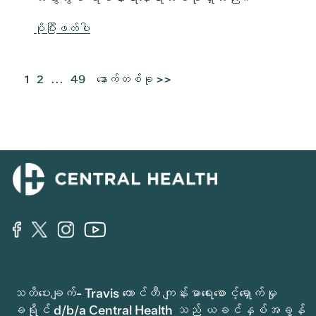
ပိုပြီးဖတ်ပါ
1
2
...
49
နောက်တစ်ခု >>
သတိပေးချက်- Travis ကောင်တီ ကျန်းမာရေးစောင့်ရှောက်မှု
ခရိုင် d/b/a Central Health သည် ယခင်နှစ်အခွန်