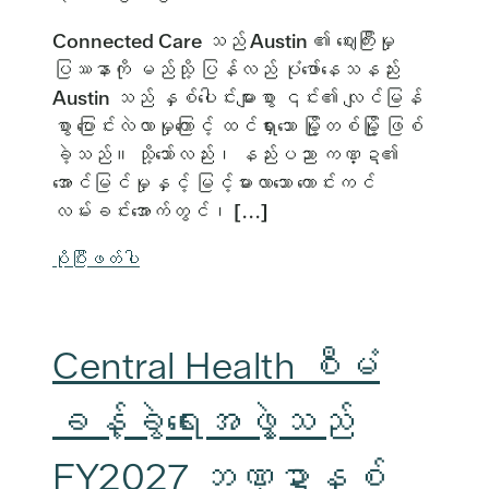
Connected Care သည် Austin ၏ ဈေးကြီးမှု
ပြဿနာကို မည်သို့ ပြန်လည် ပုံဖော်နေသနည်း
Austin သည် နှစ်ပေါင်းများစွာ ၎င်း၏ လျင်မြန်
စွာ ပြောင်းလဲလာမှုကြောင့် ထင်ရှားသော မြို့တစ်မြို့ ဖြစ်
ခဲ့သည်။ သို့သော်လည်း၊ နည်းပညာ ကဏ္ဍ၏
အောင်မြင်မှုနှင့် မြင့်မားလာသော ကောင်းကင်
လမ်းခင်းအောက်တွင်၊ [...]
ပိုပြီးဖတ်ပါ
Central Health စီမံ
ခန့်ခွဲရေးအဖွဲ့သည်
FY2027 ဘဏ္ဍာနှစ်