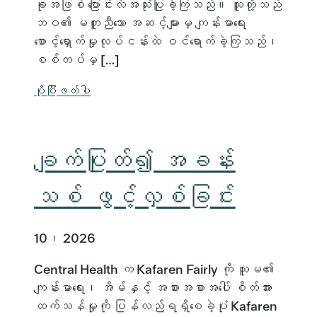
ခုအဖြစ် ပြောင်းလဲအသုံးပြုခဲ့ကြသည်။ သူတို့သည်
ဘဝ၏ မတူညီသော အဆင့်များမှ ကျန်းမာရေး
စောင့်ရှောက်မှုလုပ်ငန်းထဲ ဝင်ရောက်ခဲ့ကြသည်၊
စစ်တပ်မှ […]
ပိုပြီးဖတ်ပါ
ချက်ပြုတ်၍ အခန်း
သစ် ဖွင့်လှစ်ခြင်း
10၊ 2026
Central Health က Kafaren Fairly ကို သူမ၏
ကျန်းမာရေး၊ အိမ်နှင့် အစားအစာအပေါ် စိတ်အား
ထက်သန်မှုကို ပြန်လည်ရရှိစေခဲ့ပုံ Kafaren