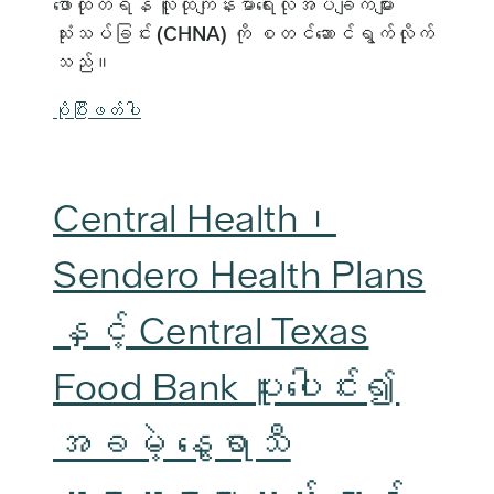
ဖော်ထုတ်ရန် လူထုကျန်းမာရေးလိုအပ်ချက်များ
သုံးသပ်ခြင်း (CHNA) ကို စတင်ဆောင်ရွက်လိုက်
သည်။
ပိုပြီးဖတ်ပါ
Central Health၊
Sendero Health Plans
နှင့် Central Texas
Food Bank ပူးပေါင်း၍
အခမဲ့ နွေရာသီ