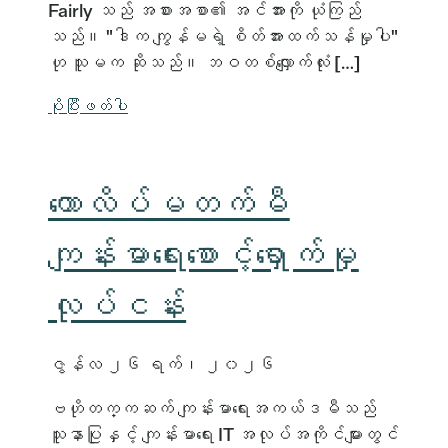
Fairly သည် အစားအစာ၏ အင်အားကို ယုံကြည်
သည်။ "ဒါက ကျွန်မရဲ့ စိတ်အားထက်သန်မှုပါ"
ဟု သူမက ဆိုသည်။ ဘဝတစ်လျှောက်လုံး […]
ပိုပြီးဖတ်ပါ
ကောလိပ်မတက်မီ
ကျန်းမာရေးစောင့်ရှောက်မှု
လုပ်ငန်း
ဇွန်လ ၂၆ ရက်၊ ၂၀၂၆
ဗဟိုတက္ကဆက် ကျန်းမာရေးအကယ်ဒမီသည်
သူနာပြုနှင့် ကျန်းမာရေး IT အလုပ်အကိုင်များတွင်