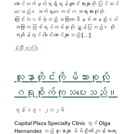
အောင်လက်မှတ်ရရှိရန် ကျောင်းသားများကို ပြင်ဆင်
ပေးသည်။ အက်ရှလေ ကင်းက အရာအားလုံးကို
ပြောင်းလဲပစ်ခဲ့သည့် မကြာသေးမီနှစ်အနည်းငယ်
အကြာက ဖြစ်ရပ်တစ်ခုကို ညွှန်ပြသည်။ ထို
အချိန်တွင် ခေါင်းဆောင်များသည် [...]
ပိုပြီးဖတ်ပါ
လူနာတိုင်းကို မိသားစုလို
ဂရုစိုက်ကုသပေးသည်။
ဇွန် ၁၉၊ ၂၀၂၆
Capital Plaza Specialty Clinic တွင် Olga
Hernandez သည် လူနာများ မိမိတို့၏ ကျန်းမာရေး