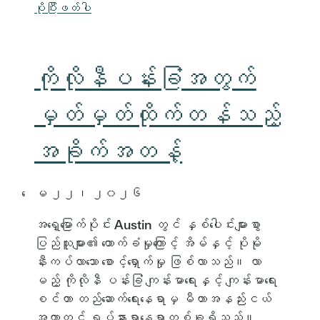
ပိုပြီးဖတ်ပါ
ကိုလိုနီပန်းခြံအတွက်
မှတ်မှတ်ထိုက်တန်သည့်
အခိုက်အတန့်
ေမ ၂၂၊​ ၂၀၂၆
အရှေ့မြောက်ပိုင်း Austin တွင် နှစ်ပေါင်းများစွာ
ပြည်သူများ၏ ထောက်ခံမှုကြောင့် အိမ်နှင့် ပိုမို
နီးကပ်လာသော စောင့်ရှောက်မှု ဖြစ်လာသည်။ လာ
မည့် ကိုလိုနီ ပန်းခြံ ကျန်းမာရေးနှင့် ကျန်းမာရေး
စင်တာ တည်ဆောက်ရေးနေရာမှ မီတာအနည်းငယ်
အကွာတွင် ရပ်နားရာနေရာတစ်ခုရှိသည်။