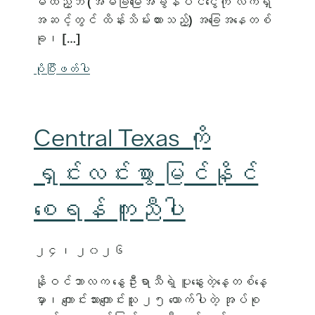
မထည့်ဘဲ (အိမ်ခြံမြေအခွန်ဝင်ငွေကို လက်ရှိ
အဆင့်တွင် ထိန်းသိမ်းထားသည့်) အခြေအနေတစ်
ခု၊ […]
ပိုပြီးဖတ်ပါ
Central Texas ကို
ရှင်းလင်းစွာ မြင်နိုင်
စေရန် ကူညီပါ
၂၄၊ ၂၀၂၆
နိုဝင်ဘာလက နွေဦးရာသီရဲ့ ပူနွေးတဲ့နေ့တစ်နေ့
မှာ၊ ကျောင်းသားကျောင်းသူ ၂၅ ယောက်ပါတဲ့ အုပ်စု