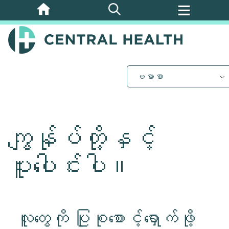
အဓိက
အကြောင်းအရာ
သို့
ကျော်သွား
ပါ။
ဗမာစာ
ကျွန်ုပ်တို့နှင့်
ပူးပေါင်းပါ။
လူတွေကို ပြုစုစောင့်ရှောက်ဖို့