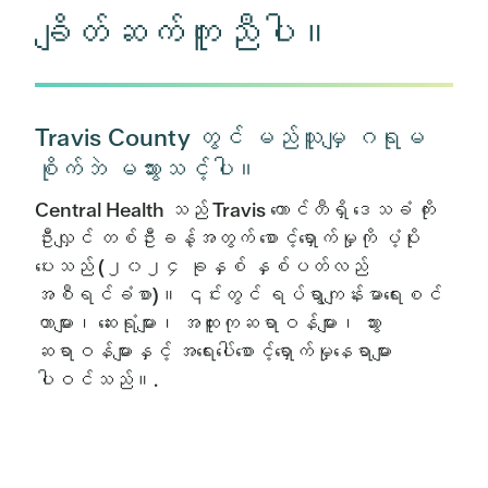
ချိတ်ဆက်ကူညီပါ။
Travis County တွင် မည်သူမျှ ဂရုမ
စိုက်ဘဲ မသွားသင့်ပါ။
Central Health သည် Travis ကောင်တီရှိ ဒေသခံ ကိုး
ဦးလျှင် တစ်ဦးခန့်အတွက် စောင့်ရှောက်မှုကို ပံ့ပိုး
ပေးသည် (၂၀၂၄ ခုနှစ် နှစ်ပတ်လည်
အစီရင်ခံစာ)။ ၎င်းတွင် ရပ်ရွာကျန်းမာရေးစင်
တာများ၊ ဆေးရုံများ၊ အထူးကုဆရာဝန်များ၊ သွား
ဆရာဝန်များနှင့် အရေးပေါ်စောင့်ရှောက်မှုနေရာများ
ပါဝင်သည်။.