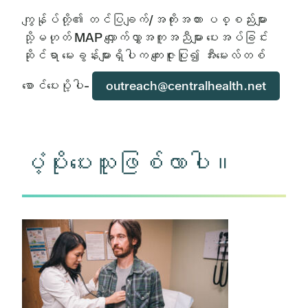
ကျွန်ုပ်တို့၏ တင်ပြချက်/အကိုးအကား ပစ္စည်းများ
သို့မဟုတ် MAP လျှောက်လွှာအကူအညီများ ပေးအပ်ခြင်း
ဆိုင်ရာ မေးခွန်းများရှိပါက ကျေးဇူးပြု၍ အီးမေးလ်တစ်
စောင်ပေးပို့ပါ-
outreach@centralhealth.net
ပံ့ပိုးပေးသူဖြစ်လာပါ။