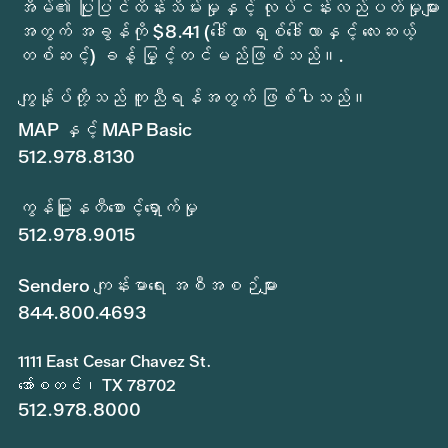
အိမ်၏ ပြုပြင်ထိန်းသိမ်းမှုနှင့် လုပ်ငန်းလည်ပတ်မှုများ
အတွက် အခွန်ကို $8.41 (ဒေါ်လာ ရှစ်ဒေါ်လာနှင့် လေးဆယ့်
တစ်ဆင့်) ခန့် မြှင့်တင်မည်ဖြစ်သည်။.
ကျွန်ုပ်တို့သည် ကူညီရန်အတွက် ဖြစ်ပါသည်။
MAP နှင့် MAP Basic
512.978.8130
ကွန်မြူနတီစောင့်ရှောက်မှု
512.978.9015
Sendero ကျန်းမာရေး အစီအစဉ်များ
844.800.4693
1111 East Cesar Chavez St.
အော်စတင်၊ TX 78702
512.978.8000