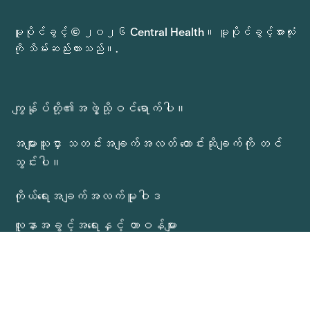
မူပိုင်ခွင့် © ၂၀၂၆ Central Health။ မူပိုင်ခွင့်အားလုံး
ကို သိမ်းဆည်းထားသည်။.
ကျွန်ုပ်တို့၏အဖွဲ့သို့ဝင်ရောက်ပါ။
အများသူငှာ သတင်းအချက်အလတ် တောင်းဆိုချက်ကို တင်
သွင်းပါ။
ကိုယ်ရေးအချက်အလက်မူဝါဒ
လူနာအခွင့်အရေးနှင့် တာဝန်များ
Central Health ဝန်ဆောင်မှုများ တုံ့ပြန်ချက်
ပညာရေးအခွင့်အလမ်းများ