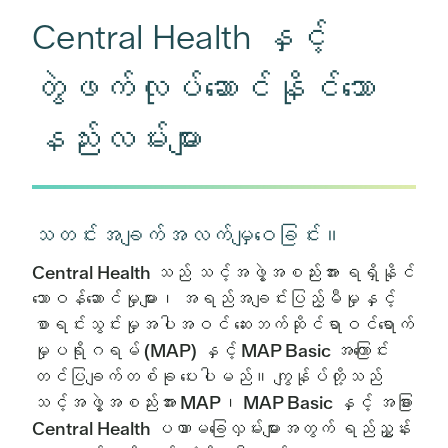
Central Health နှင့်
တွဲဖက်လုပ်ဆောင်နိုင်သော
နည်းလမ်းများ
သတင်းအချက်အလက်မျှဝေခြင်း။
Central Health သည် သင့်အဖွဲ့အစည်းအား ရရှိနိုင်
သောဝန်ဆောင်မှုများ၊ အရည်အချင်းပြည့်မီမှုနှင့်
စာရင်းသွင်းမှုအပါအဝင် ဆေးဘက်ဆိုင်ရာဝင်ရောက်
မှုပရိုဂရမ် (MAP) နှင့် MAP Basic အကြောင်း
တင်ပြချက်တစ်ခု ပေးပါမည်။ ကျွန်ုပ်တို့သည်
သင့်အဖွဲ့အစည်းအား MAP၊ MAP Basic နှင့် အခြား
Central Health ပဏာမခြေလှမ်းများအတွက် ရည်ညွှန်း