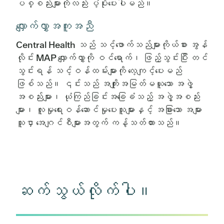
ပစ္စည်းများကိုလည်း ပံ့ပိုးပေးပါမည်။
လျှောက်လွှာအကူအညီ
Central Health သည် သင့်ဖောက်သည်များကိုယ်စား အွန်
လိုင်း MAP လျှောက်လွှာကို ဝင်ရောက်၊ ဖြည့်သွင်းပြီး တင်
သွင်းရန် သင့်ဝန်ထမ်းများကို လေ့ကျင့်ပေးမည်
ဖြစ်သည်။ ၎င်းသည် အကျိုးအမြတ်မယူသော အဖွဲ့
အစည်းများ၊ ယုံကြည်ခြင်းအခြေခံသည့် အဖွဲ့အစည်း
များ၊ လူမှုရေးဝန်ဆောင်မှုပေးသူများနှင့် အခြားသော အများ
သူငှာ အေဂျင်စီများအတွက် ကန့်သတ်ထားသည်။
ဆက်သွယ်လိုက်ပါ။