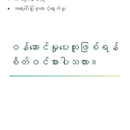
အရေးပေါ်ပြုစုစောင့်ရှောက်မှု
ဝန်ဆောင်မှုပေးသူဖြစ်ရန်
စိတ်ဝင်စားပါသလား။