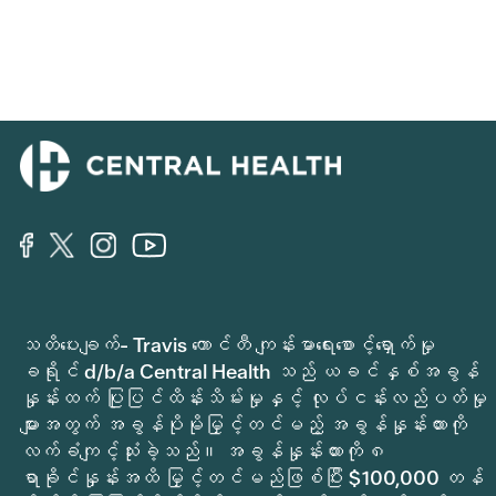
သတိပေးချက်- Travis ကောင်တီ ကျန်းမာရေးစောင့်ရှောက်မှု
ခရိုင် d/b/a Central Health သည် ယခင်နှစ်အခွန်
နှုန်းထက် ပြုပြင်ထိန်းသိမ်းမှုနှင့် လုပ်ငန်းလည်ပတ်မှု
များအတွက် အခွန်ပိုမိုမြှင့်တင်မည့် အခွန်နှုန်းထားကို
လက်ခံကျင့်သုံးခဲ့သည်။ အခွန်နှုန်းထားကို ၈
ရာခိုင်နှုန်းအထိ မြှင့်တင်မည်ဖြစ်ပြီး $100,000 တန်