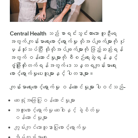
Central Health သည် စာရင်းသွင်းထားသော လူဦးရေ
အတွက် ကျန်းမာရေးစောင့်ရှောက်မှု လိုအပ်ချက်များကို ပုံ
မှန်သုံးသပ်ပြီး ထိုလိုအပ်ချက်များကို ဖြည့်ဆည်းရန်
အတွက် ဝန်ဆောင်မှုများကို စီစဉ်ရေးဆွဲရန်နှင့်
ဖွံ့ဖြိုးတိုးတက်ရန်အတွက် ဒေသန္တရကျန်းမာရေး
စောင့်ရှောက်မှုပေးသူများနှင့် ပါတနာများ။
ကျန်းမာရေးစောင့်ရှောက်မှု ဝန်ဆောင်မှုများ ပါဝင်သည်-
ဆေးရုံအခြေပြုဝန်ဆောင်မှုများ
အထူးစောင့်ရှောက်မှု ဆေးဝါးနှင့် ခွဲစိတ်မှု
ဝန်ဆောင်မှုများ
ကျွမ်းကျင်သောသူနာပြုစောင့်ရှောက်မှု
အိမ်ကျန်းမာရေး