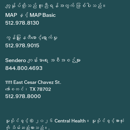
ကျွန်ုပ်တို့သည် ကူညီရန်အတွက် ဖြစ်ပါသည်။
MAP နှင့် MAP Basic
512.978.8130
ကွန်မြူနတီစောင့်ရှောက်မှု
512.978.9015
Sendero ကျန်းမာရေး အစီအစဉ်များ
844.800.4693
1111 East Cesar Chavez St.
အော်စတင်၊ TX 78702
512.978.8000
မူပိုင်ခွင့် © ၂၀၂၆ Central Health။ မူပိုင်ခွင့်အားလုံး
ကို သိမ်းဆည်းထားသည်။.