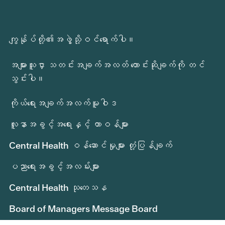
ကျွန်ုပ်တို့၏အဖွဲ့သို့ဝင်ရောက်ပါ။
အများသူငှာ သတင်းအချက်အလတ် တောင်းဆိုချက်ကို တင်
သွင်းပါ။
ကိုယ်ရေးအချက်အလက်မူဝါဒ
လူနာအခွင့်အရေးနှင့် တာဝန်များ
Central Health ဝန်ဆောင်မှုများ တုံ့ပြန်ချက်
ပညာရေးအခွင့်အလမ်းများ
Central Health သုတေသန
Board of Managers Message Board