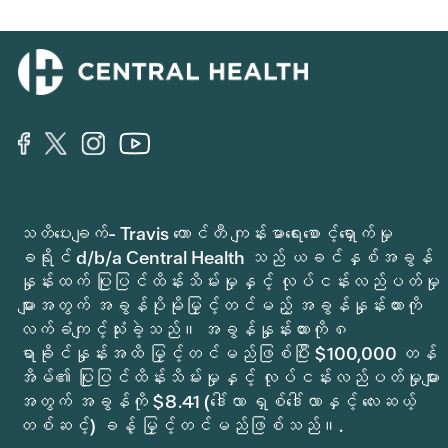
သတိပေးချက်- Travis ကောင်တီ ကျန်းမာရေးစောင့်ရှောက်မှု
ခရိုင် d/b/a Central Health သည် ယခင်နှစ်အခွန်
နှုန်းထက် ပြုပြင်ထိန်းသိမ်းမှုနှင့် လုပ်ငန်းလည်ပတ်မှု
များအတွက် အခွန်ပိုမိုမြှင့်တင်မည့် အခွန်နှုန်းထားကို
လက်ခံကျင့်သုံးခဲ့သည်။ အခွန်နှုန်းထားကို ၈
ရာခိုင်နှုန်းအထိ မြှင့်တင်မည်ဖြစ်ပြီး $100,000 တန်
အိမ်၏ ပြုပြင်ထိန်းသိမ်းမှုနှင့် လုပ်ငန်းလည်ပတ်မှုများ
အတွက် အခွန်ကို $8.41 (ဒေါ်လာ ရှစ်ဒေါ်လာနှင့် လေးဆယ့်
တစ်ဆင့်) ခန့် မြှင့်တင်မည်ဖြစ်သည်။.