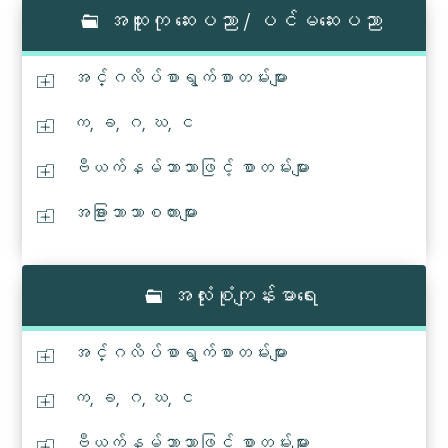
အထူးကု ဆေးပညာ / ပင်မဆေးပညာ
အင်္ဂလိပ်စာရွက်စာတမ်းများ
က, ခ, ဂ, ဃ, င
ဗီယက်နမ်ဘာသာဖြင့် စာတမ်းများ
အခြားဘာသာစကားများ
အလုံးစုံကျန်းမာရေး
အင်္ဂလိပ်စာရွက်စာတမ်းများ
က, ခ, ဂ, ဃ, င
ဗီယက်နမ်ဘာသာဖြင့် စာတမ်းများ