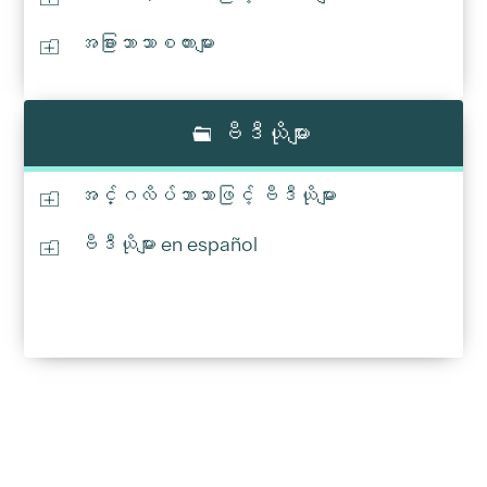
အခြားဘာသာစကားများ
ဗီဒီယိုများ
အင်္ဂလိပ်ဘာသာဖြင့် ဗီဒီယိုများ
ဗီဒီယိုများ en español