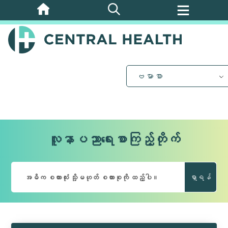
အဓိက
အကြောင်းအရာ
သို့
ကျော်သွား
ပါ။
ဗမာစာ
လူနာပညာရေးစာကြည့်တိုက်
ရှာရန်