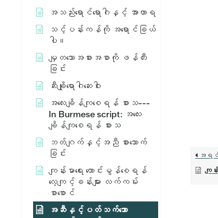
အသည်းရောင်ရောဂါနှင့် အာဟာရ
သင့်ပန်းကန်ကို အရောင်ခြယ်
ပါ။
မျှတသောအစားအစာကို ဖန်တီး
ခြင်း
ဆီးချိုရောဂါဆေးဝါး
အ​လေး​ချိန်​ကျ​စေ​ရန်​ စား​သ​ ---
In Burmese script: အ​လေး​
ချိန်​ကျ​စေ​ရန်​ စား​သ​
ဘတ်ဂျက်နှင့်အညီ စားသောက်
ခြင်း
အရင
ကျန်းမာရေး ကောင်းမွန်စေရန်
ကျန်
လေ့ကျင့်ခန်းများ လက်ကမ်း
စာစောင်
အဆီနှင့်ပတ်သက်သော