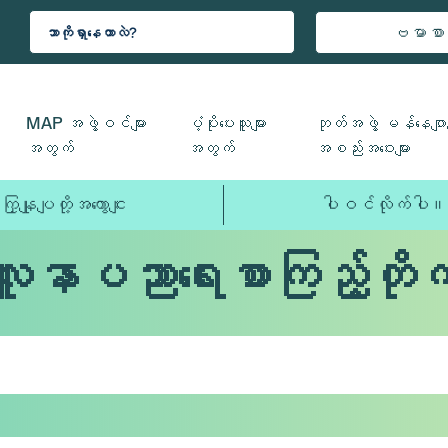
ဗမာစာ
MAP အဖွဲ့ဝင်များ
ပံ့ပိုးပေးသူများ
ဘုတ်အဖွဲ့ မန်နေဂျာမ
အတွက်
အတွက်
အစည်းအဝေးများ
ကြှနျုပျတို့အကွောငျး
ပါဝင်လိုက်ပါ။
လူနာပညာရေးစာကြည့်တိုက