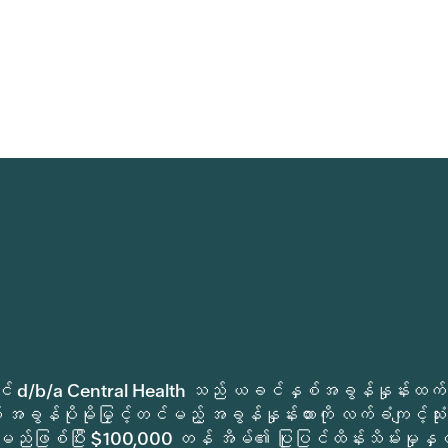
ုခရိုင် d/b/a Central Health သည် ယခင်နှစ်အခွန်နှုန်းထက်
အခွန်ပိုမိုမြှင့်တင်မည့် အခွန်နှုန်းထားကို လက်ခံကျင့်သုံး
မည်ဖြစ်ပြီး $100,000 တန် အိမ်၏ ပြုပြင်ထိန်းသိမ်းမှုနှင့