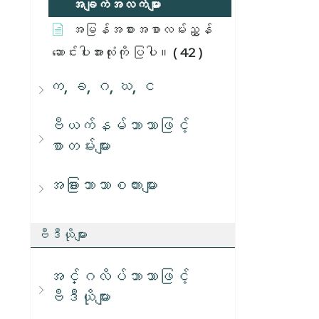
အချက်အလက်များ
အမြန်အစားအစာလမ်းညွှန်
ဆောင်းပါးအားလုံးကို ပြပါ။
( 42 )
က, ခ, ဂ, ဃ, င
ဗီယက်နမ်ဘာသာဖြင့်
စာတမ်းများ
အခြားဘာသာစကားများ
ဗီဒီယိုများ
အင်္ဂလိပ်ဘာသာဖြင့်
ဗီဒီယိုများ