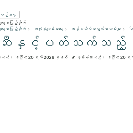
းစဉ်အားလုံး
ေးစာကြည့်တိုက်
ေးစာကြည့်တိုက်
အလုံးစုံကျန်းမာရေး
အင်္ဂလိပ်စာရွက်စာတမ်းများ
ဓ
ီနှင့်ပတ်သက်သည့် 
ားတယ်။
ဧပြီလ 20 ရက် 2026 ခုနှစ်
မွမ်းမံထားသည်။
ဧပြီလ 20 ရက