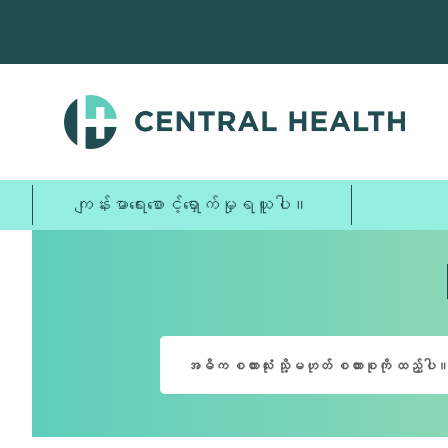
အဓိက
အကြောင်းအရာ
သို့
ကျော်သွား
ပါ။
ကျန်းမာရေးစောင့်ရှောက်မှုရယူပါ။