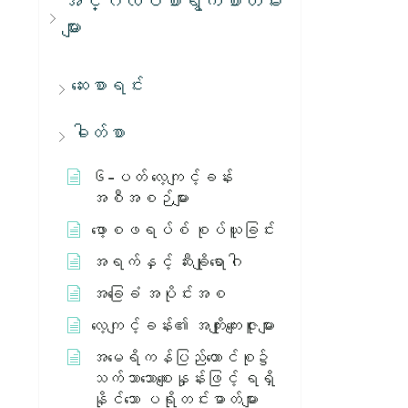
အင်္ဂလိပ်စာရွက်စာတမ်း
များ
ဆေးစာရင်း
ဓါတ်စာ
၆-ပတ် လေ့ကျင့်ခန်း
အစီအစဉ်များ
ဖော့စဖရပ်စ် စုပ်ယူခြင်း
အရက်နှင့် ဆီးချိုရောဂါ
အခြေခံ အပိုင်းအစ
လေ့ကျင့်ခန်း၏ အကျိုးကျေးဇူးများ
အမေရိကန်ပြည်ထောင်စု၌
သက်သာသောစျေးနှုန်းဖြင့် ရရှိ
နိုင်သော ပရိုတင်းဓာတ်များ