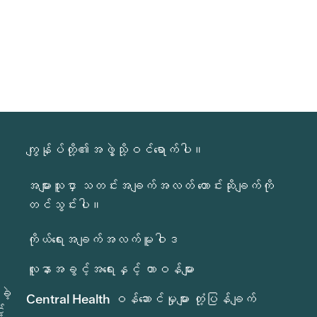
ကျွန်ုပ်တို့၏အဖွဲ့သို့ဝင်ရောက်ပါ။
အများသူငှာ သတင်းအချက်အလတ် တောင်းဆိုချက်ကို
တင်သွင်းပါ။
ကိုယ်ရေးအချက်အလက်မူဝါဒ
လူနာအခွင့်အရေးနှင့် တာဝန်များ
ခဲ့
Central Health ဝန်ဆောင်မှုများ တုံ့ပြန်ချက်
်