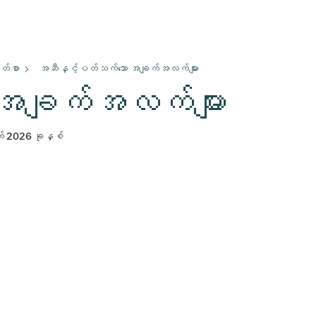
ါတ်စာ
အဆီနှင့်ပတ်သက်သော အချက်အလက်များ
အချက်အလက်များ
် 2026 ခုနှစ်