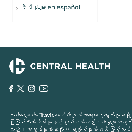
ဗီဒီယိုများ en español
သတိပေးချက်- Travis ကောင်တီ ကျန်းမာရေးစောင့်ရှောက်မှ
ပြုပြင်ထိန်းသိမ်းမှုနှင့် လုပ်ငန်းလည်ပတ်မှုများအတွက် 
သည်။ အခွန်နှုန်းထားကို ၈ ရာခိုင်နှုန်းအထိ မြှင့်တင်