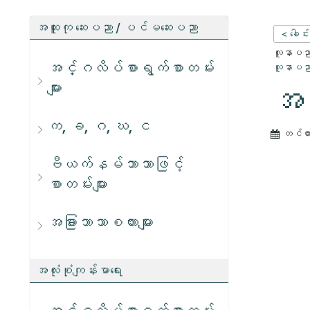
အထူးကု ဆေးပညာ / ပင်မဆေးပညာ
< ခေါင်
လူနာပညာရ
အင်္ဂလိပ်စာရွက်စာတမ်း
လူနာပညာရ
များ
အဆ
က, ခ, ဂ, ဃ, င
တင်ထ
ဗီယက်နမ်ဘာသာဖြင့်
စာတမ်းများ
အခြားဘာသာစကားများ
အလုံးစုံကျန်းမာရေး