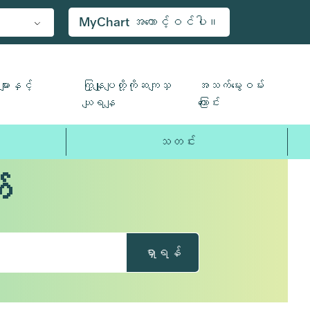
MyChart အကောင့်ဝင်ပါ။
ျားနှင့်
ကြှနျုပျတို့ကိုဆကျသှ
အသက်မွေးဝမ်း
ယျရနျ
ကြောင်း
သတင်း
်
ရှာရန်