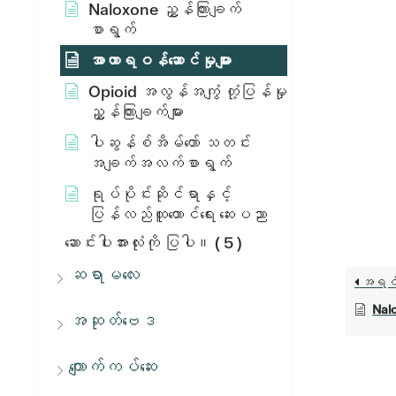
Naloxone ညွှန်ကြားချက်
စာရွက်
အာဟာရဝန်ဆောင်မှုများ
Opioid အလွန်အကျွံ တုံ့ပြန်မှု
ညွှန်ကြားချက်များ
ပါဆွန်စ်အိမ်တော် သတင်း
အချက်အလက်စာရွက်
ရုပ်ပိုင်းဆိုင်ရာနှင့်
ပြန်လည်ထူထောင်ရေး ဆေးပညာ
ဆောင်းပါးအားလုံးကို ပြပါ။
( 5 )
ဆရာမလေး
အရင
Nalo
အဆုတ်ဗေဒ
ကျောက်ကပ်ဆေး