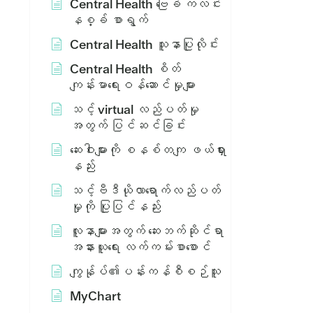
Central Health ဗြေခ် ကလင်း
နစ္ခ် စာရွက်
Central Health သူနာပြုလိုင်း
Central Health စိတ်
ကျန်းမာရေးဝန်ဆောင်မှုများ
သင့် virtual လည်ပတ်မှု
အတွက် ပြင်ဆင်ခြင်း
ဆေးဝါးများကို စနစ်တကျ ဖယ်ရှား
နည်း
သင့်ဗီဒီယိုလာရောက်လည်ပတ်
မှုကို ပြုပြင်နည်း
လူနာများအတွက် ဆေးဘက်ဆိုင်ရာ
အနားယူရေး လက်ကမ်းစာစောင်
ကျွန်ုပ်၏ပန်းကန်စီစဉ်သူ
MyChart