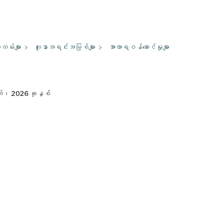
မ်းများ
လူနာအရင်းအမြစ်များ
အာဟာရဝန်ဆောင်မှုများ
်၊ 2026 ခုနှစ်