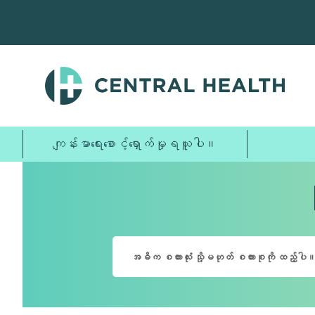
အဓိက
အကြောင်းအရာ
သို့
ကျော်သွား
ပါ။
ကျန်းမာရေးစောင့်ရှောက်မှုရယူပါ။