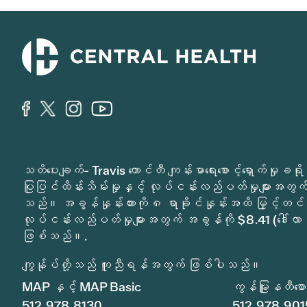
သတိပေးချက်- Travis ကောင်တီ ကျန်းမာရေးစောင့်ရှောက်မှ
ပြုပြင်ထိန်းသိမ်းမှုနှင့် လုပ်ငန်းလည်ပတ်မှုများအတွက် 
သည်။ အခွန်နှုန်းထားကို ၈ ရာခိုင်နှုန်းအထိ မြှင့်တင်
လုပ်ငန်းလည်ပတ်မှုများအတွက် အခွန်ကို $8.41 (ဒေါ်လာ 
ဖြစ်သည်။.
ကျွန်ုပ်တို့သည် ကူညီရန်အတွက် ဖြစ်ပါသည်။
MAP နှင့် MAP Basic
ကွန်မြူနတီစောင့
512.978.8130
512.978.901