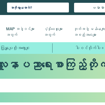
ဗမာစာ
MAP အဖွဲ့ဝင်များ
ပံ့ပိုးပေးသူများ
ဘုတ်အဖွဲ့ မန်နေဂျာမ
အတွက်
အတွက်
အစည်းအဝေးများ
ကြှနျုပျတို့အကွောငျး
ပါဝင်လိုက်ပါ။
လူနာပညာရေးစာကြည့်တိုက