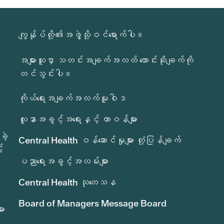
ကျွန်ုပ်တို့၏အဖွဲ့သို့ဝင်ရောက်ပါ။
အများသူငှာ သတင်းအချက်အလတ် တောင်းဆိုချက်ကို
တင်သွင်းပါ။
ကိုယ်ရေးအချက်အလက်မူဝါဒ
လူနာအခွင့်အရေးနှင့် တာဝန်များ
ခဲ့
Central Health ဝန်ဆောင်မှုများ တုံ့ပြန်ချက်
်
ပညာရေးအခွင့်အလမ်းများ
Central Health သုတေသန
Board of Managers Message Board
ား