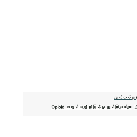
နောက်တစ်ခု
Opioid အလွန်အကျွံ တုံ့ပြန်မှု ညွှန်ကြားချက်များ