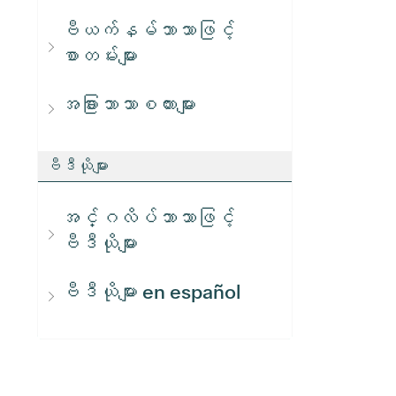
ဗီယက်နမ်ဘာသာဖြင့်
စာတမ်းများ
အခြားဘာသာစကားများ
ဗီဒီယိုများ
အင်္ဂလိပ်ဘာသာဖြင့်
ဗီဒီယိုများ
ဗီဒီယိုများ en español