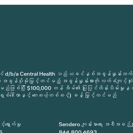
ုခရိုင် d/b/a Central Health သည် ယခင်နှစ်အခွန်နှုန်းထက်
အခွန်ပိုမိုမြှင့်တင်မည့် အခွန်နှုန်းထားကို လက်ခံကျင့်သုံး
မည်ဖြစ်ပြီး $100,000 တန် အိမ်၏ ပြုပြင်ထိန်းသိမ်းမှုနှင့
ရှစ်ဒေါ်လာနှင့် လေးဆယ့်တစ်ဆင့်) ခန့် မြှင့်တင်မည်
်ရှောက်မှု
Sendero ကျန်းမာရေး အစီအစဉ်မျ
5
844.800.4693