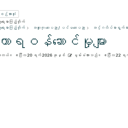
းစဉ်အားလုံး
ေးစာကြည့်တိုက်
ေးစာကြည့်တိုက်
အထူးကု ဆေးပညာ / ပင်မဆေးပညာ
အင်္ဂလိပ်စာရွက်စာတ
ဟာရဝန်ဆောင်မှုများ
ားတယ်။
ဧပြီလ 20 ရက် 2026 ခုနှစ်
မွမ်းမံထားသည်။
ဧပြီလ 22 ရက