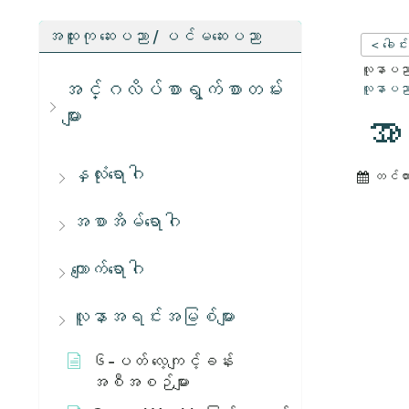
အထူးကု ဆေးပညာ / ပင်မဆေးပညာ
< ခေါင်
လူနာပညာရ
အင်္ဂလိပ်စာရွက်စာတမ်း
လူနာပညာရ
များ
အာ
နှလုံးရောဂါ
တင်ထ
အစာအိမ်ရောဂါ
ကျောက်ရောဂါ
လူနာအရင်းအမြစ်များ
၆-ပတ် လေ့ကျင့်ခန်း
အစီအစဉ်များ