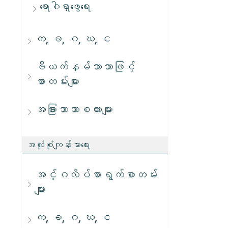
ရောဂါရှာဖွေရေး
က, ခ, ဂ, ဃ, င
ဗီယက်နမ်ဘာသာဖြင့်
စာတမ်းများ
အခြားဘာသာစကားများ
အလုံးစုံကျန်းမာရေး
အင်္ဂလိပ်စာရွက်စာတမ်း
များ
က, ခ, ဂ, ဃ, င