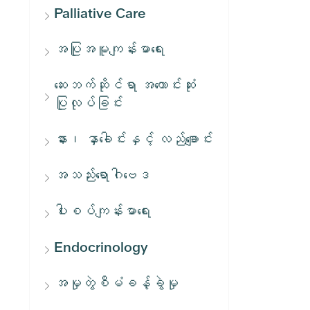
Palliative Care
အပြုအမူကျန်းမာရေး
ဆေးဘက်ဆိုင်ရာ အကောင်းဆုံး
ပြုလုပ်ခြင်း
နား၊ နှာခေါင်းနှင့် လည်ချောင်း
အသည်းရောဂါဗေဒ
ပါးစပ်ကျန်းမာရေး
Endocrinology
အမှုတွဲစီမံခန့်ခွဲမှု