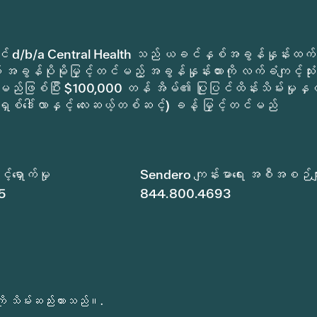
ုခရိုင် d/b/a Central Health သည် ယခင်နှစ်အခွန်နှုန်းထက်
အခွန်ပိုမိုမြှင့်တင်မည့် အခွန်နှုန်းထားကို လက်ခံကျင့်သုံး
မည်ဖြစ်ပြီး $100,000 တန် အိမ်၏ ပြုပြင်ထိန်းသိမ်းမှုနှင့
ရှစ်ဒေါ်လာနှင့် လေးဆယ့်တစ်ဆင့်) ခန့် မြှင့်တင်မည်
်ရှောက်မှု
Sendero ကျန်းမာရေး အစီအစဉ်မျ
5
844.800.4693
ို သိမ်းဆည်းထားသည်။.