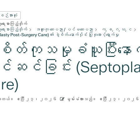
းစဉ်အားလုံး
ေးစာကြည့်တိုက်
ေးစာကြည့်တိုက်
အထူးကု ဆေးပညာ / ပင်မဆေးပညာ
က, ခ, ဂ, ဃ, င
sty Post-Surgery Care) ၏ ခွဲစိတ်-နောက်ပိုင်း ပြုစုစောင့်ရှောက်မှု
ဲစိတ်ကုသမှုခံယူပြီးနော
င်ဆင်ခြင်း (Septopla
re)
ားတယ်။
ဧပြီ ၂၃၊ ၂၀၂၆
မွမ်းမံထားသည်။
ဧပြီ ၂၃၊ ၂၀၂၆