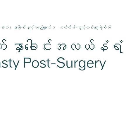
အသံ၊ နှာခေါင်းနှင့် လည်ချောင်း
ဆယ်လ်ဖ်-ပွင့်လင်းရေး ခွဲစိတ်
က် နှာခေါင်းအလယ်နံရံ
sty Post-Surgery