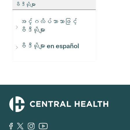
ဗီဒီယိုများ
အင်္ဂလိပ်ဘာသာဖြင့်
ဗီဒီယိုများ
ဗီဒီယိုများ en español