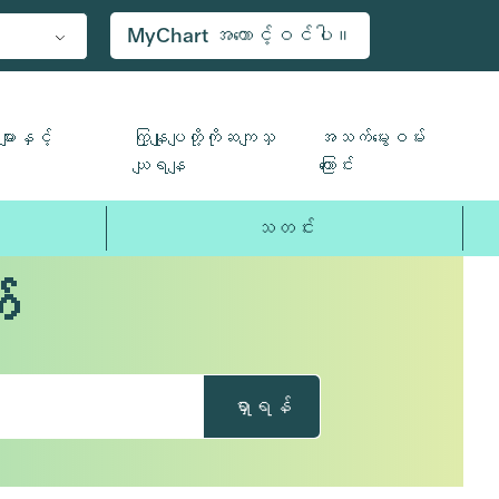
MyChart အကောင့်ဝင်ပါ။
ျားနှင့်
ကြှနျုပျတို့ကိုဆကျသှ
အသက်မွေးဝမ်း
ယျရနျ
ကြောင်း
သတင်း
်
ရှာရန်