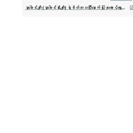
နှာခေါင်းကျိုး (နှာခေါင်းရိုးကျိုး) ခွဲစိတ်ကုသပြီးနောက် ပြုစုစောင့်ရှောက်နည်း