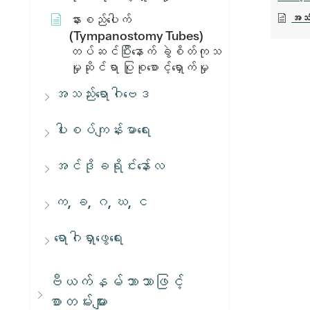
အသံအ
နားစည်ပေါက်
(Tympanostomy Tubes)
တပ်ဆင်ပြီးနောက် ခွဲစိတ်ကုသ
မှုဆိုင်ရာ ပြုစုစောင့်ရှောက်မှု
အသည်းရောဂါဗေဒ
ပါးစပ်ကျန်းမာရေး
အင်ဒိုခရိုင်းနော်လ
က, ခ, ဂ, ဃ, င
ရောဂါရှာဖွေရေး
ဗီယက်နမ်ဘာသာဖြင့်
စာတမ်းများ