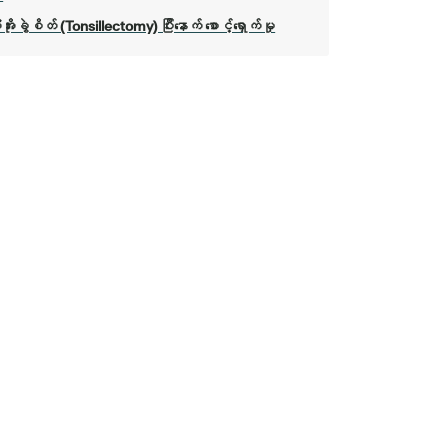
ိုးခွဲစိတ် (Tonsillectomy) ပြီးနောက် စောင့်ရှောက်မှု