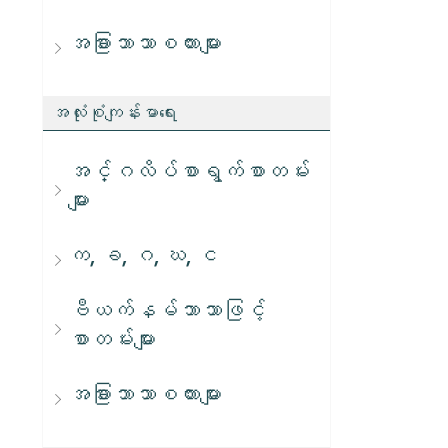
အခြားဘာသာစကားများ
အလုံးစုံကျန်းမာရေး
အင်္ဂလိပ်စာရွက်စာတမ်း
များ
က, ခ, ဂ, ဃ, င
ဗီယက်နမ်ဘာသာဖြင့်
စာတမ်းများ
အခြားဘာသာစကားများ