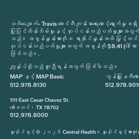
သတိပေးချက်- Travis ကောင်တီ ကျန်းမာရေးစောင့်ရှောက်မှ
ပြုပြင်ထိန်းသိမ်းမှုနှင့် လုပ်ငန်းလည်ပတ်မှုများအတွက် 
သည်။ အခွန်နှုန်းထားကို ၈ ရာခိုင်နှုန်းအထိ မြှင့်တင်
လုပ်ငန်းလည်ပတ်မှုများအတွက် အခွန်ကို $8.41 (ဒေါ်လာ 
ဖြစ်သည်။.
ကျွန်ုပ်တို့သည် ကူညီရန်အတွက် ဖြစ်ပါသည်။
MAP နှင့် MAP Basic
ကွန်မြူနတီစောင့
512.978.8130
512.978.901
1111 East Cesar Chavez St.
အော်စတင်၊ TX 78702
512.978.8000
မူပိုင်ခွင့် © ၂၀၂၆ Central Health။ မူပိုင်ခွင့်အားလုံးက