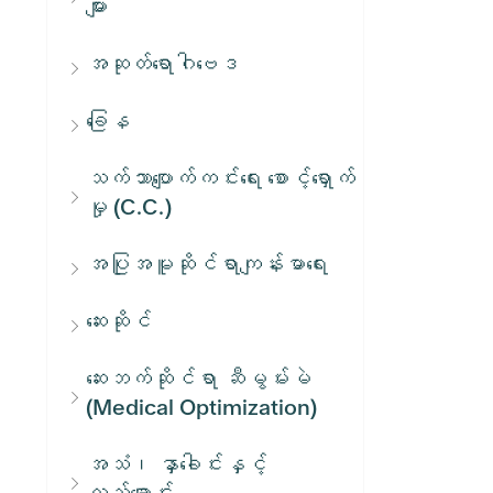
များ
အဆုတ်ရောဂါဗေဒ
ခြေန
သက်သာပျောက်ကင်းရေး စောင့်ရှောက်
မှု (C.C.)
အပြုအမူဆိုင်ရာကျန်းမာရေး
ဆေးဆိုင်
ဆေးဘက်ဆိုင်ရာ ဆီမွမ်းမဲ
(Medical Optimization)
အသံ၊ နှာခေါင်းနှင့်