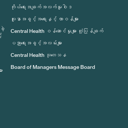
ကိုယ်ရေးအချက်အလက်မူဝါဒ
လူနာအခွင့်အရေးနှင့် တာဝန်များ
ခဲ့
Central Health ဝန်ဆောင်မှုများ တုံ့ပြန်ချက်
်
ပညာရေးအခွင့်အလမ်းများ
Central Health သုတေသန
Board of Managers Message Board
ား