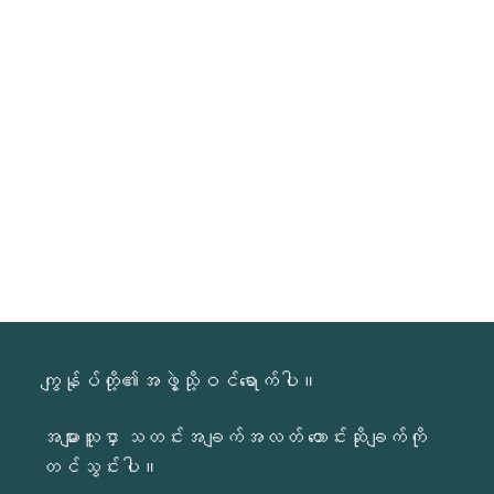
ကျွန်ုပ်တို့၏အဖွဲ့သို့ဝင်ရောက်ပါ။
အများသူငှာ သတင်းအချက်အလတ် တောင်းဆိုချက်ကို
တင်သွင်းပါ။