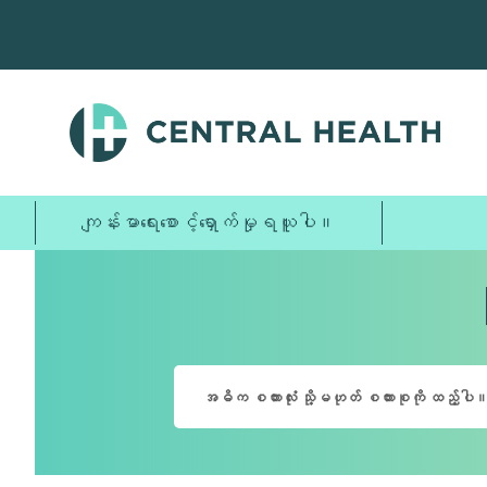
အဓိက
အကြောင်းအရာ
သို့
ကျော်သွား
ပါ။
ကျန်းမာရေးစောင့်ရှောက်မှုရယူပါ။