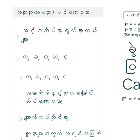
အထူးကု ဆေးပညာ / ပင်မဆေးပညာ
< ခေါင်
လူနာပညာရ
အင်္ဂလိပ်စာရွက်စာတမ်း
လူနာပညာရ
(Septopla
များ
ခွ
က, ခ, ဂ, ဃ, င
ပြ
က, ခ, ဂ, ဃ, င
Ca
အစာအိမ်နှင့်အူလမ်းကြောင်း
တင်ထ
ဆိုင်ရာဆေးပညာ
ကျောက်ကပ်ဆိုင်ရာ
လူနာများအတွက် အရင်းအမြစ်