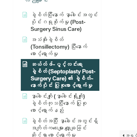
လည်ချောင်း
ခွဲစိတ်ပြီးနောက် နှာခေါင်းအတွင်း
ပိုင်းဂရုစိုက်မှု (Post-
Surgery Sinus Care)
အသံအိုးခွဲစိတ်
(Tonsillectomy) ပြီးနောက်
စောင့်ရှောက်မှု
ဆယ်လ်ဖ်-ပွင့်လင်းရေး
ခွဲစိတ် (Septoplasty Post-
Surgery Care) ၏ ခွဲစိတ်-
နောက်ပိုင်း ပြုစုစောင့်ရှောက်မှု
နှာခေါင်းကျိုး (နှာခေါင်းရိုးကျိုး)
ခွဲစိတ်ကုသပြီးနောက် ပြုစု
စောင့်ရှောက်နည်း
ခွဲစိတ်အပြီး နှာခေါင်းအတွင်းရှိ
အကျိတ်ကလေးများ လျှော့ချခြင်း
ဆိုင်ရာ စောင့်ရှောက်မှု
အရင