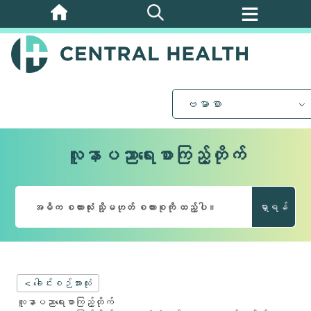
အဓိက
အကြောင်းအရာ
သို့
ကျော်သွား
ပါ။
ဗမာစာ
လူနာပညာရေးစာကြည့်တိုက်
ရှာရန်
< ခေါင်းစဉ်အားလုံး
လူနာပညာရေးစာကြည့်တိုက်