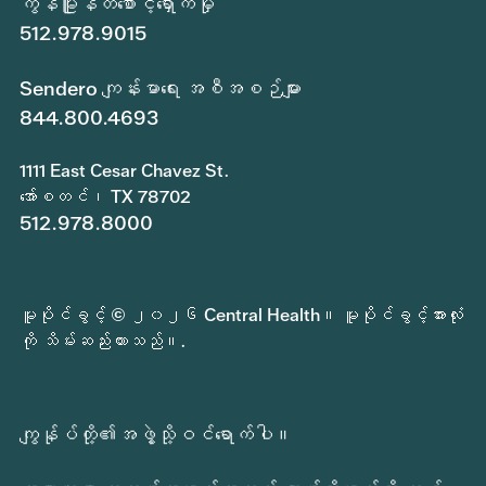
ကွန်မြူနတီစောင့်ရှောက်မှု
512.978.9015
Sendero ကျန်းမာရေး အစီအစဉ်များ
844.800.4693
1111 East Cesar Chavez St.
အော်စတင်၊ TX 78702
512.978.8000
မူပိုင်ခွင့် © ၂၀၂၆ Central Health။ မူပိုင်ခွင့်အားလုံး
ကို သိမ်းဆည်းထားသည်။.
ကျွန်ုပ်တို့၏အဖွဲ့သို့ဝင်ရောက်ပါ။