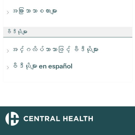
အခြားဘာသာစကားများ
ဗီဒီယိုများ
အင်္ဂလိပ်ဘာသာဖြင့် ဗီဒီယိုများ
ဗီဒီယိုများ en español