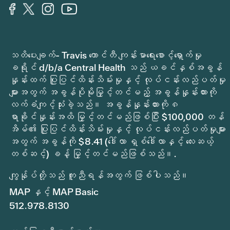
သတိပေးချက်- Travis ကောင်တီ ကျန်းမာရေးစောင့်ရှောက်မှု
ခရိုင် d/b/a Central Health သည် ယခင်နှစ်အခွန်
နှုန်းထက် ပြုပြင်ထိန်းသိမ်းမှုနှင့် လုပ်ငန်းလည်ပတ်မှု
များအတွက် အခွန်ပိုမိုမြှင့်တင်မည့် အခွန်နှုန်းထားကို
လက်ခံကျင့်သုံးခဲ့သည်။ အခွန်နှုန်းထားကို ၈
ရာခိုင်နှုန်းအထိ မြှင့်တင်မည်ဖြစ်ပြီး $100,000 တန်
အိမ်၏ ပြုပြင်ထိန်းသိမ်းမှုနှင့် လုပ်ငန်းလည်ပတ်မှုများ
အတွက် အခွန်ကို $8.41 (ဒေါ်လာ ရှစ်ဒေါ်လာနှင့် လေးဆယ့်
တစ်ဆင့်) ခန့် မြှင့်တင်မည်ဖြစ်သည်။.
ကျွန်ုပ်တို့သည် ကူညီရန်အတွက် ဖြစ်ပါသည်။
MAP နှင့် MAP Basic
512.978.8130