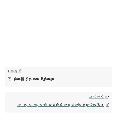
အရင်
ထိုးဆေးဖြင့်ကုသသော ဆီးချိုဆေးများ
နောက်တစ်ခု
က, ခ, ဂ, ဃ, င ၏ အွန်လိုင်း အရင်းအမြစ်များကို ရွှေ့ပါ။