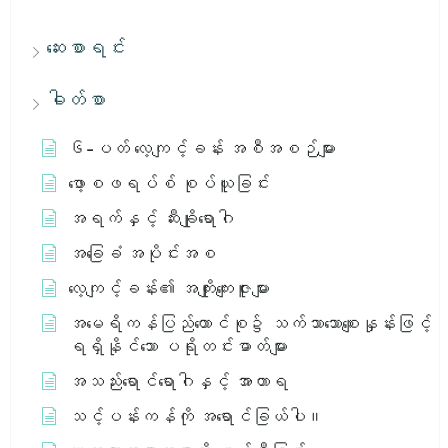
ဆေးစာရင်း
ဓါတ်စာ
၆-ပတ် လေ့ကျင့်ခန်း အစီအစဉ်များ
ဖော့စဖရပ်စ် စုပ်ယူခြင်း
အရက်နှင့် ဆီးချိုရောဂါ
အခြေခံ အပိုင်းအစ
လေ့ကျင့်ခန်း၏ အကျိုးကျေးဇူးများ
အမေရိကန်ပြည်ထောင်စု၌ သက်သာသောစျေးနှုန်းဖြင့်
ရရှိနိုင်သော ပရိုတင်းဓာတ်များ
အသည်းရောင်ရောဂါနှင့် အာဟာရ
သင့်ပန်းကန်ကို အရောင်ခြယ်ပါ။