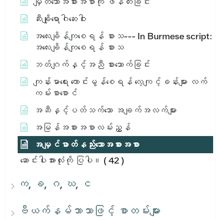
မျှတသောအစားအစာကို ဖန်တီးခြင်း
ဆီးချိုရောဂါဆေးဝါး
အ​လေး​ချိန်​ကျ​စေ​ရန်​ စား​သ​ --- In Burmese script:
အ​လေး​ချိန်​ကျ​စေ​ရန်​ စား​သ​
ဘတ်ဂျက်နှင့်အညီ စားသောက်ခြင်း
ကျန်းမာရေး ကောင်းမွန်စေရန် လေ့ကျင့်ခန်းများ လက်
ကမ်းစာစောင်
အဆီနှင့်ပတ်သက်သော အချက်အလက်များ
အမြန်အစားအစာလမ်းညွှန်
အမျှင်ဓာတ်နည်းသောအစားအစာ
ဆောင်းပါးအားလုံးကို ပြပါ။
( 42 )
က, ခ, ဂ, ဃ, င
ဗီယက်နမ်ဘာသာဖြင့် စာတမ်းများ