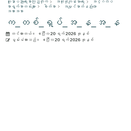
လူနာပညာရေးစာကြည့်တိုက်
အလုံးစုံကျန်းမာရေး
အင်္ဂလိပ်
စာရွက်စာတမ်းများ
ဓါတ်စာ
အမျှင်ဓာတ်နည်းသော
အစားအစာ
က_တစ်_ရှပ်_အ_န_အ_န
တင်ထားတယ်။
ဧပြီလ 20 ရက် 2026 ခုနှစ်
မွမ်းမံထားသည်။
ဧပြီလ 20 ရက် 2026 ခုနှစ်