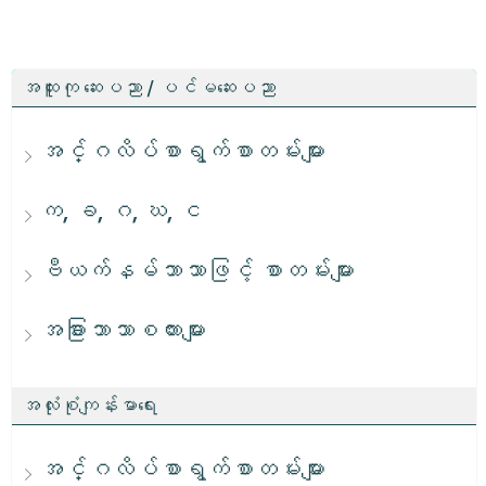
အထူးကု ဆေးပညာ / ပင်မဆေးပညာ
အင်္ဂလိပ်စာရွက်စာတမ်းများ
က, ခ, ဂ, ဃ, င
ဗီယက်နမ်ဘာသာဖြင့် စာတမ်းများ
အခြားဘာသာစကားများ
အလုံးစုံကျန်းမာရေး
အင်္ဂလိပ်စာရွက်စာတမ်းများ