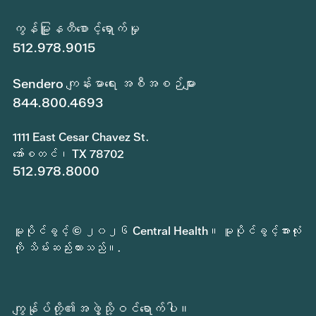
ကွန်မြူနတီစောင့်ရှောက်မှု
512.978.9015
Sendero ကျန်းမာရေး အစီအစဉ်များ
844.800.4693
1111 East Cesar Chavez St.
အော်စတင်၊ TX 78702
512.978.8000
မူပိုင်ခွင့် © ၂၀၂၆ Central Health။ မူပိုင်ခွင့်အားလုံး
ကို သိမ်းဆည်းထားသည်။.
ကျွန်ုပ်တို့၏အဖွဲ့သို့ဝင်ရောက်ပါ။