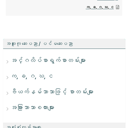
က, ခ, ဂ, ဃ, င
အထူးကု ဆေးပညာ / ပင်မဆေးပညာ
အင်္ဂလိပ်စာရွက်စာတမ်းများ
က, ခ, ဂ, ဃ, င
ဗီယက်နမ်ဘာသာဖြင့် စာတမ်းများ
အခြားဘာသာစကားများ
အလုံးစုံကျန်းမာရေး