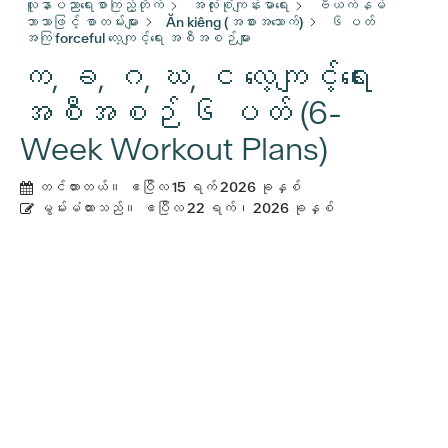
လူနာပညာရေးစာကြည့်တိုက်
အလုံးစုံကျန်းမာရေး
ဗီယက်နမ်
ဘာသာဖြင့် စာတမ်းများ
Ăn kiêng (အစားအသောက်)
၆ ပတ်
အကြ forceful လေ့ကျင့်ရေး အစီအစဉ်များ
က, ခ, ဂ, ဃ, င လေ့ကျင့်ရေး
အစီအစဉ် ၆ ပတ် (6-
Week Workout Plans)
တင်ထားတယ်။
ဧပြီလ 15 ရက် 2026 ခုနှစ်
မွမ်းမံထားသည်။
ဧပြီလ 22 ရက်၊ 2026 ခုနှစ်