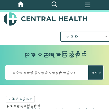
အဓိက
အကြောင်းအရာ
သို့
ကျော်သွား
ပါ။
ဗမာစာ
လူနာပညာရေးစာကြည့်တိုက်
ရှာရန်
< ခေါင်းစဉ်အားလုံး
လူနာပညာရေးစာကြည့်တိုက်