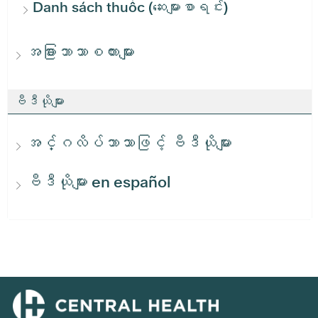
Danh sách thuốc (ဆေးများစာရင်း)
အခြားဘာသာစကားများ
ဗီဒီယိုများ
အင်္ဂလိပ်ဘာသာဖြင့် ဗီဒီယိုများ
ဗီဒီယိုများ en español