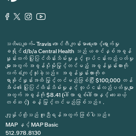
သတိပေးချက်- Travis ကောင်တီ ကျန်းမာရေးစောင့်ရှောက်မှု
ခရိုင် d/b/a Central Health သည် ယခင်နှစ်အခွန်
နှုန်းထက် ပြုပြင်ထိန်းသိမ်းမှုနှင့် လုပ်ငန်းလည်ပတ်မှု
များအတွက် အခွန်ပိုမိုမြှင့်တင်မည့် အခွန်နှုန်းထားကို
လက်ခံကျင့်သုံးခဲ့သည်။ အခွန်နှုန်းထားကို ၈
ရာခိုင်နှုန်းအထိ မြှင့်တင်မည်ဖြစ်ပြီး $100,000 တန်
အိမ်၏ ပြုပြင်ထိန်းသိမ်းမှုနှင့် လုပ်ငန်းလည်ပတ်မှုများ
အတွက် အခွန်ကို $8.41 (ဒေါ်လာ ရှစ်ဒေါ်လာနှင့် လေးဆယ့်
တစ်ဆင့်) ခန့် မြှင့်တင်မည်ဖြစ်သည်။.
ကျွန်ုပ်တို့သည် ကူညီရန်အတွက် ဖြစ်ပါသည်။
MAP နှင့် MAP Basic
512.978.8130