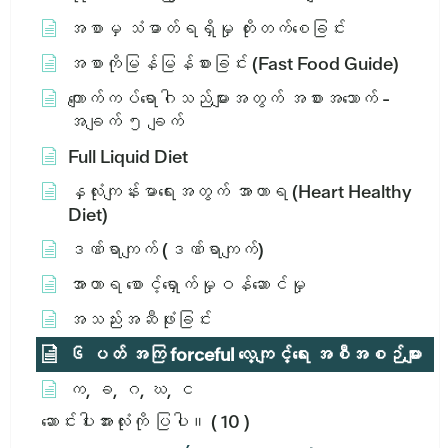
အစာမှ သံဓာတ်ရရှိမှု တိုးတက်စေခြင်း
အစာကိုမြန်မြန်စားခြင်း (Fast Food Guide)
ကျောက်ကပ်ရောဂါသည်များအတွက် အစားအသောက် -
အချက် ၅ ချက်
Full Liquid Diet
နှလုံးကျန်းမာရေးအတွက် အာဟာရ (Heart Healthy
Diet)
ဒဏ်ရာကျက် (ဒဏ်ရာကျက်)
အာဟာရ စောင့်ရှောက်မှုဝန်ဆောင်မှု
အသည်းအဆီဖုံးခြင်း
၆ ပတ် အကြ forceful လေ့ကျင့်ရေး အစီအစဉ်များ
က, ခ, ဂ, ဃ, င
ဆောင်းပါးအားလုံးကို ပြပါ။
( 10 )