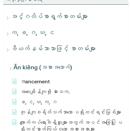
အင်္ဂလိပ်စာရွက်စာတမ်းများ
က, ခ, ဂ, ဃ, င
ဗီယက်နမ်ဘာသာဖြင့် စာတမ်းများ
Ăn kiêng (အစားအသောက်)
အ​ancement
အ​လေး​ချိန်​ကျ​ဖို့​ စား​သ​က​.
ခ, င, ဃ, က, ဂ
ကုန်ကျစရိတ်သက်သာသော ပရိုတင်းရင်းမြစ်များ
ကျောက်ကပ်ရောဂါရှိသူများအတွက် အပင်အခြေပြု ပ
ရိုတင်းဓာတ်ကြွယ်ဝသော အစားအစာများ