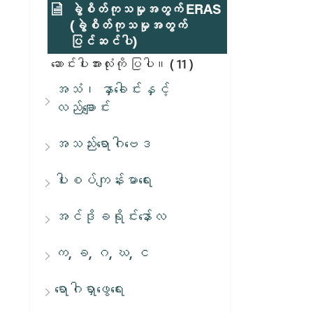
ခွဲစိတ်ကုသမှုအတွက် ERAS
(ခွဲစိတ်ကုသမှုအတွက်
ပြင်ဆင်ပါ)
ဆောင်းပါးအားလုံးကို ပြပါ။
( 11 )
အသံ၊ နှာခေါင်းနှင့်
လည်ချောင်း
အသည်းရောဂါဗေဒ
ပါးစပ်ကျန်းမာရေး
အင်ဒိုခရိုင်းနော်လ
က, ခ, ဂ, ဃ, င
ရောဂါရှာဖွေရေး