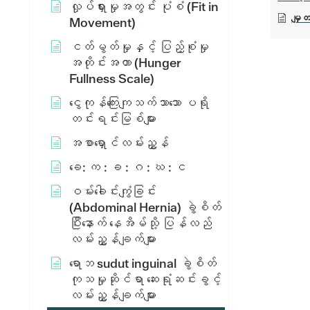
လှုပ်ရှားမှုအတွင်း ပုံစံ (Fit in
မျှ
Movement)
ငတ်မွတ်မှုနှင့် ပြည့်စုံမှု
အတိုင်းအတာ (Hunger
Fullness Scale)
ငွေကုန်ကြေးကျသက်သာသော ပရို
တင်းရင်းမြစ်များ
အစာရှောင်လမ်းညွှန်
ခေ: က : ခ : ဂ : ဃ : င
ဝမ်းခေါင်းကျွံခြင်း
(Abdominal Hernia) ခွဲစိတ်
ပြီးနောက် နေအိမ်သို့ ပြန်လည်
လမ်းညွှန်ချက်များ
ရောဘ sudut inguinal ခွဲစိတ်
ကုသမှုဆိုင်ရာ ဆေးရုံဆင်းခွင့်
လမ်းညွှန်ချက်များ