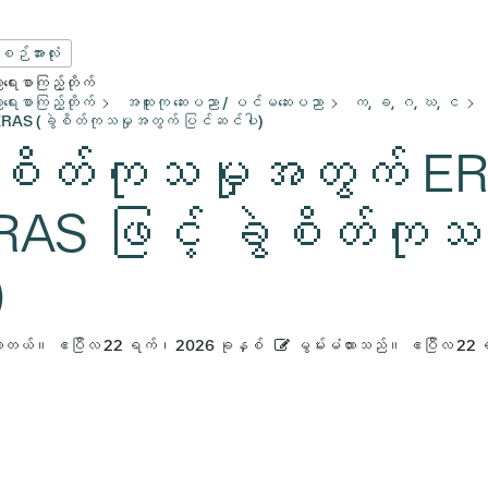
းစဉ်အားလုံး
ေးစာကြည့်တိုက်
ေးစာကြည့်တိုက်
အထူးကု ဆေးပညာ / ပင်မဆေးပညာ
က, ခ, ဂ, ဃ, င
RAS (ခွဲစိတ်ကုသမှုအတွက် ပြင်ဆင်ပါ)
ဲစိတ်ကုသမှုအတွက် ER
RAS ဖြင့် ခွဲစိတ်ကု
)
ားတယ်။
ဧပြီလ 22 ရက်၊ 2026 ခုနှစ်
မွမ်းမံထားသည်။
ဧပြီလ 22 