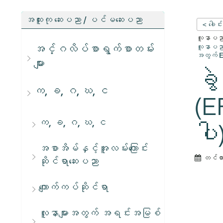
အထူးကု ဆေးပညာ / ပင်မဆေးပညာ
< ခေါင်
လူနာပညာရ
အင်္ဂလိပ်စာရွက်စာတမ်း
လူနာပညာရ
အတွက် E
များ
ခွ
က, ခ, ဂ, ဃ, င
(E
က, ခ, ဂ, ဃ, င
ပါ
အစာအိမ်နှင့်အူလမ်းကြောင်း
တင်ထ
ဆိုင်ရာဆေးပညာ
ကျောက်ကပ်ဆိုင်ရာ
လူနာများအတွက် အရင်းအမြစ်