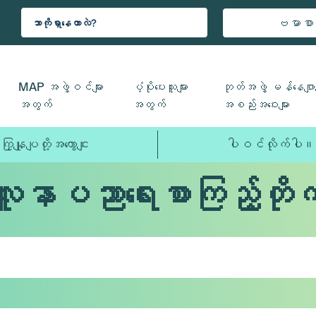
ဗမာစာ
MAP အဖွဲ့ဝင်များ
ပံ့ပိုးပေးသူများ
ဘုတ်အဖွဲ့ မန်နေဂျာမ
အတွက်
အတွက်
အစည်းအဝေးများ
ကြှနျုပျတို့အကွောငျး
ပါဝင်လိုက်ပါ။
လူနာပညာရေးစာကြည့်တိုက