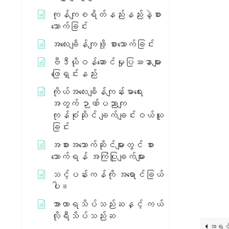
ကုန်ကျစရိတ်နည်းနည်းနဲ့စား
သောက်ခြင်း
အလေးချိန်ကျဖို့ စားသောက်ခြင်း
ဗီဒီယိုဝန်ဆောင်မှုပြဿနာများ
ဖြေရှင်းနည်း
ကိုယ်အလေးချိန်ကျန်းမာရေး
အတွက် ဉာဏ်ပညာကျ
ကုန်စုံဆိုင် ချက်ချင်းဝယ်ယူ
ခြင်း
အစားအသောက်ဆိုင်များတွင် စား
သောက်ရန် အကြံပြုချက်များ
သင့်ပန်းကန်ကို အရောင်ခြယ်
ပါ။
အာဟာရသိပ်သည်းဆနှင့် ကယ်
လိုရီသိပ်သည်းဆ
အရင