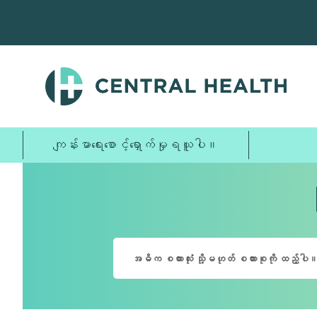
အဓိက
အကြောင်းအရာ
သို့
ကျော်သွား
ပါ။
ကျန်းမာရေးစောင့်ရှောက်မှုရယူပါ။