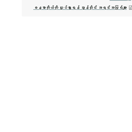
ခန္ဓာကိုယ်ကို လှုပ်ရှားရန် အွန်လိုင်း အရင်းအမြစ်များ