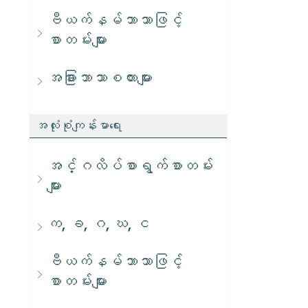
ဗီယက်နမ်ဘာသာဖြင့်
စာတမ်းများ
အခြားဘာသာစကားများ
အလုံးစုံကျန်းမာရေး
အင်္ဂလိပ်စာရွက်စာတမ်း
များ
က, ခ, ဂ, ဃ, င
ဗီယက်နမ်ဘာသာဖြင့်
စာတမ်းများ