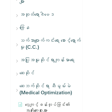
များ
အဆုတ်ရောဂါဗေဒ
ခြေန
သက်သာပျောက်ကင်းရေး စောင့်ရှောက်
မှု (C.C.)
အပြုအမူဆိုင်ရာကျန်းမာရေး
ဆေးဆိုင်
ဆေးဘက်ဆိုင်ရာ ဆီမွမ်းမဲ
(Medical Optimization)
လေ့ကျင့်ခန်းလုပ်ခြင်း၏
အကျိုးကျေးဇူးများ