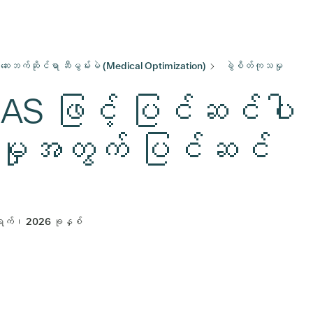
ဆေးဘက်ဆိုင်ရာ ဆီမွမ်းမဲ (Medical Optimization)
ခွဲစိတ်ကုသမှု
AS ဖြင့် ပြင်ဆင်ပါ
သမှုအတွက် ပြင်ဆင်
ရက်၊ 2026 ခုနှစ်