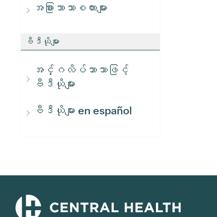
အခြားဘာသာစကားများ
ဗီဒီယိုများ
အင်္ဂလိပ်ဘာသာဖြင့်
ဗီဒီယိုများ
ဗီဒီယိုများ en español