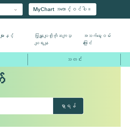
MyChart အကောင့်ဝင်ပါ။
ျားနှင့်
ကြှနျုပျတို့ကိုဆကျသှ
အသက်မွေးဝမ်း
ယျရနျ
ကြောင်း
သတင်း
်
ရှာရန်