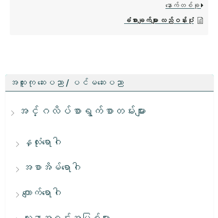
နောက်တစ်ခု
ခံစားချက်များ လည်ဝန်းပုံ
အထူးကု ဆေးပညာ / ပင်မဆေးပညာ
အင်္ဂလိပ်စာရွက်စာတမ်းများ
နှလုံးရောဂါ
အစာအိမ်ရောဂါ
ကျောက်ရောဂါ
လူနာအရင်းအမြစ်များ