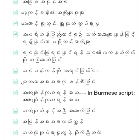
အခြေခံ အပိုင်းအစ
လေ့ကျင့်ခန်း၏ အကျိုးကျေးဇူးများ
လေးထောင့် ရှူသွင်း-ရှူထုတ် လှုပ်ရှားမှု
အမေရိကန်ပြည်ထောင်စု၌ သက်သာသောစျေးနှုန်းဖြင့်
ရရှိနိုင်သော ပရိုတင်းဓာတ်များ
ရင်ဆိုင်ဖြေရှင်းနိုင်ရန် သင်၏လက်နက်တိုက်
ကို တည်ဆောက်ခြင်း
သင့်ပန်းကန်ကို အရောင်ခြယ်ပါ။
မျှတသောအစားအစာကို ဖန်တီးခြင်း
အ​လေး​ချိန်​ကျ​စေ​ရန်​ စား​သ​ --- In Burmese script:
အ​လေး​ချိန်​ကျ​စေ​ရန်​ စား​သ​
ဘတ်ဂျက်နှင့်အညီ စားသောက်ခြင်း
အမြန်အစားအစာလမ်းညွှန်
ဘယ်လိုလှုပ်ရှားမှုတွေနဲ့ ကိုက်ညီသလဲ