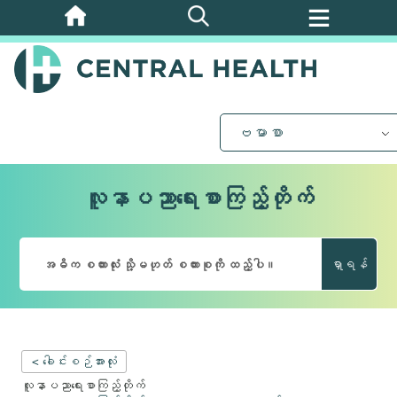
အဓိက
အကြောင်းအရာ
သို့
ကျော်သွား
ပါ။
ဗမာစာ
လူနာပညာရေးစာကြည့်တိုက်
ရှာရန်
< ခေါင်းစဉ်အားလုံး
လူနာပညာရေးစာကြည့်တိုက်