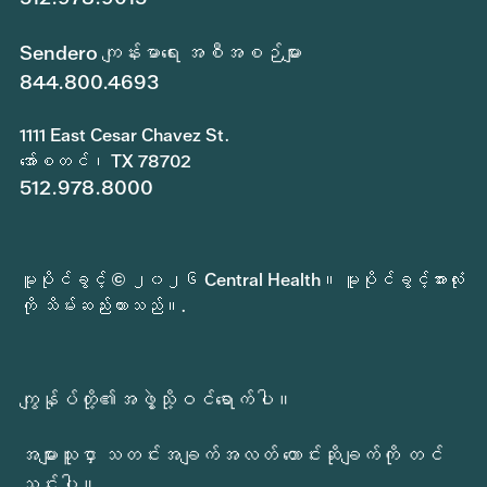
Sendero ကျန်းမာရေး အစီအစဉ်များ
844.800.4693
1111 East Cesar Chavez St.
အော်စတင်၊ TX 78702
512.978.8000
မူပိုင်ခွင့် © ၂၀၂၆ Central Health။ မူပိုင်ခွင့်အားလုံး
ကို သိမ်းဆည်းထားသည်။.
ကျွန်ုပ်တို့၏အဖွဲ့သို့ဝင်ရောက်ပါ။
အများသူငှာ သတင်းအချက်အလတ် တောင်းဆိုချက်ကို တင်
သွင်းပါ။