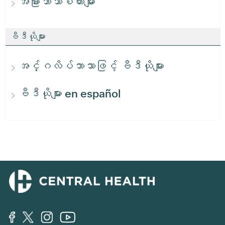
အခြားဘာသာစကားများ
ဗီဒီယိုများ
အင်္ဂလိပ်ဘာသာဖြင့် ဗီဒီယိုများ
ဗီဒီယိုများ en español