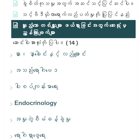
ခွဲစိတ်ကုသမှုအတွက် အဆင်သင့်ပြင်ဆင်ပါ။
သင့်ဗီဒီယိုလာရောက်လည်ပတ်မှုကို ပြုပြင်နည်း
နူးညံ့သော တစ်သျှူးများ ဖယ်ရှားခြင်းအတွက် ဆေးရုံမှ
ညွှန်ကြားချက်များ
ဆောင်းပါးအားလုံးကို ပြပါ။
( 14 )
နား၊ နှာခေါင်းနှင့် လည်ချောင်း
အသည်းရောဂါဗေဒ
ပါးစပ်ကျန်းမာရေး
Endocrinology
အမှုတွဲစီမံခန့်ခွဲမှု
ရောဂါရှာဖွေရေး