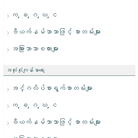
က, ခ, ဂ, ဃ, င
ဗီယက်နမ်ဘာသာဖြင့် စာတမ်းများ
အခြားဘာသာစကားများ
အလုံးစုံကျန်းမာရေး
အင်္ဂလိပ်စာရွက်စာတမ်းများ
က, ခ, ဂ, ဃ, င
ဗီယက်နမ်ဘာသာဖြင့် စာတမ်းများ