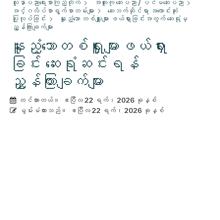
လူနာပညာရေးစာကြည့်တိုက်
အထူးကု ဆေးပညာ / ပင်မဆေးပညာ
အင်္ဂလိပ်စာရွက်စာတမ်းများ
ဆေးဘက်ဆိုင်ရာ အကောင်းဆုံး
ပြုလုပ်ခြင်း
နူးညံ့သော တစ်သျှူးများ ဖယ်ရှားခြင်းအတွက် ဆေးရုံမှ
ညွှန်ကြားချက်များ
နူးညံ့သောတစ်ရှူးများဖယ်ရှား
ခြင်း ဆေးရုံဆင်းရန်
ညွှန်ကြားချက်များ
တင်ထားတယ်။
ဧပြီလ 22 ရက်၊ 2026 ခုနှစ်
မွမ်းမံထားသည်။
ဧပြီလ 22 ရက်၊ 2026 ခုနှစ်