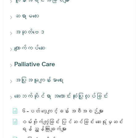
ဆရာမလေး
အဆုတ်ဗေဒ
ကျောက်ကပ်ဆေး
Palliative Care
အပြုအမူကျန်းမာရေး
ဆေးဘက်ဆိုင်ရာ အကောင်းဆုံးပြုလုပ်ခြင်း
၆-ပတ် လေ့ကျင့်ခန်း အစီအစဉ်များ
ဝမ်းဗိုက်ကျွံခြင်း ပြင်ဆင်ခြင်း ဆေးရုံမှဆင်း
ရန် ညွှန်ကြားချက်များ