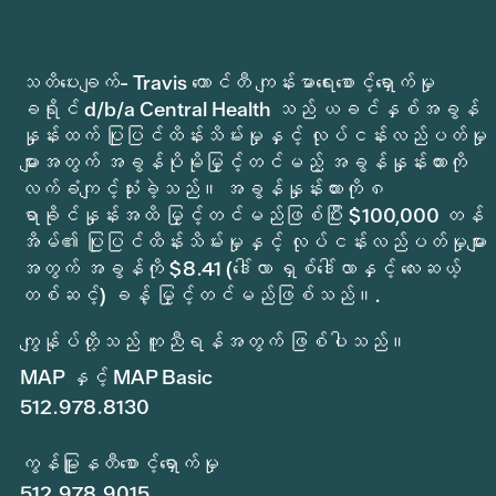
သတိပေးချက်- Travis ကောင်တီ ကျန်းမာရေးစောင့်ရှောက်မှု
ခရိုင် d/b/a Central Health သည် ယခင်နှစ်အခွန်
နှုန်းထက် ပြုပြင်ထိန်းသိမ်းမှုနှင့် လုပ်ငန်းလည်ပတ်မှု
များအတွက် အခွန်ပိုမိုမြှင့်တင်မည့် အခွန်နှုန်းထားကို
လက်ခံကျင့်သုံးခဲ့သည်။ အခွန်နှုန်းထားကို ၈
ရာခိုင်နှုန်းအထိ မြှင့်တင်မည်ဖြစ်ပြီး $100,000 တန်
အိမ်၏ ပြုပြင်ထိန်းသိမ်းမှုနှင့် လုပ်ငန်းလည်ပတ်မှုများ
အတွက် အခွန်ကို $8.41 (ဒေါ်လာ ရှစ်ဒေါ်လာနှင့် လေးဆယ့်
တစ်ဆင့်) ခန့် မြှင့်တင်မည်ဖြစ်သည်။.
ကျွန်ုပ်တို့သည် ကူညီရန်အတွက် ဖြစ်ပါသည်။
MAP နှင့် MAP Basic
512.978.8130
ကွန်မြူနတီစောင့်ရှောက်မှု
512.978.9015