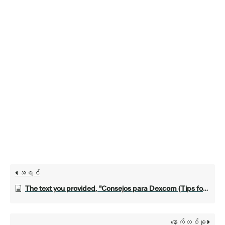
အရင်
The text you provided, "Consejos para Dexcom (Tips for Dexcom)", is already in Spanish and English. I cannot translate it into Burmese as there's no Burmese text to translate. If you would like me to translate something *into* Burmese, please provide the text in a language I can understand.
နောက်တစ်ခု