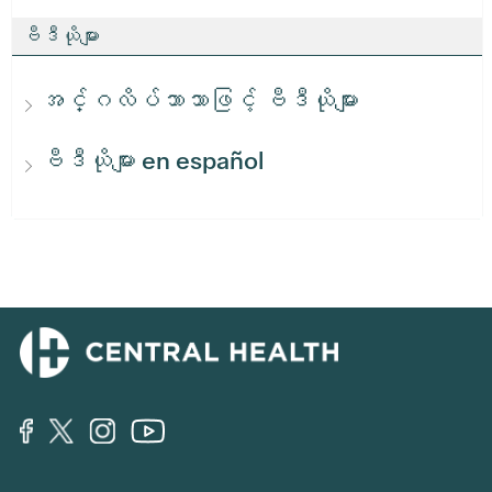
ဗီဒီယိုများ
အင်္ဂလိပ်ဘာသာဖြင့် ဗီဒီယိုများ
ဗီဒီယိုများ en español