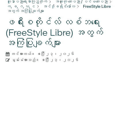
လူနာပညာရေးစာကြည့်တိုက်
အထူးကု ဆေးပညာ / ပင်မဆေးပညာ
က, ခ, ဂ, ဃ, င
အင်ဒိုခရိုင်းနော်လ
FreeStyle Libre
အတွက် အကြံပြုချက်များ
ဖရီးစတိုင်လ် လစ်ဘရေး
(FreeStyle Libre) အတွက်
အကြံပြုချက်များ
တင်ထားတယ်။
ဧပြီ ၂၃၊ ၂၀၂၆
မွမ်းမံထားသည်။
ဧပြီ ၂၃၊ ၂၀၂၆