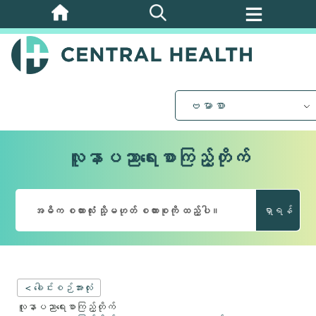
အဓိက
အကြောင်းအရာ
သို့
ကျော်သွား
ပါ။
ဗမာစာ
လူနာပညာရေးစာကြည့်တိုက်
ရှာရန်
< ခေါင်းစဉ်အားလုံး
လူနာပညာရေးစာကြည့်တိုက်