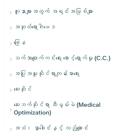
လူနာများအတွက် အရင်းအမြစ်များ
အဆုတ်ရောဂါဗေဒ
ခြေန
သက်သာပျောက်ကင်းရေး စောင့်ရှောက်မှု (C.C.)
အပြုအမူဆိုင်ရာကျန်းမာရေး
ဆေးဆိုင်
ဆေးဘက်ဆိုင်ရာ ဆီမွမ်းမဲ (Medical
Optimization)
အသံ၊ နှာခေါင်းနှင့် လည်ချောင်း