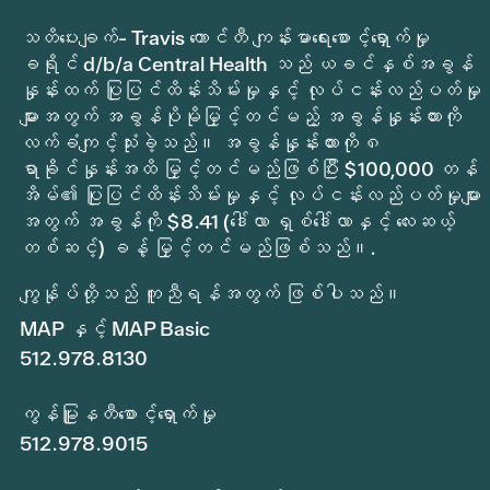
သတိပေးချက်- Travis ကောင်တီ ကျန်းမာရေးစောင့်ရှောက်မှု
ခရိုင် d/b/a Central Health သည် ယခင်နှစ်အခွန်
နှုန်းထက် ပြုပြင်ထိန်းသိမ်းမှုနှင့် လုပ်ငန်းလည်ပတ်မှု
များအတွက် အခွန်ပိုမိုမြှင့်တင်မည့် အခွန်နှုန်းထားကို
လက်ခံကျင့်သုံးခဲ့သည်။ အခွန်နှုန်းထားကို ၈
ရာခိုင်နှုန်းအထိ မြှင့်တင်မည်ဖြစ်ပြီး $100,000 တန်
အိမ်၏ ပြုပြင်ထိန်းသိမ်းမှုနှင့် လုပ်ငန်းလည်ပတ်မှုများ
အတွက် အခွန်ကို $8.41 (ဒေါ်လာ ရှစ်ဒေါ်လာနှင့် လေးဆယ့်
တစ်ဆင့်) ခန့် မြှင့်တင်မည်ဖြစ်သည်။.
ကျွန်ုပ်တို့သည် ကူညီရန်အတွက် ဖြစ်ပါသည်။
MAP နှင့် MAP Basic
512.978.8130
ကွန်မြူနတီစောင့်ရှောက်မှု
512.978.9015