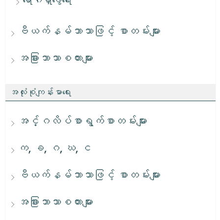
ရောဂါရှာဖွေရေး
ဗီယက်နမ်ဘာသာဖြင့် စာတမ်းများ
အခြားဘာသာစကားများ
အလုံးစုံကျန်းမာရေး
အင်္ဂလိပ်စာရွက်စာတမ်းများ
က, ခ, ဂ, ဃ, င
ဗီယက်နမ်ဘာသာဖြင့် စာတမ်းများ
အခြားဘာသာစကားများ