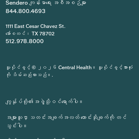
Sendero ကျန်းမာရေး အစီအစဉ်များ
844.800.4693
1111 East Cesar Chavez St.
အော်စတင်၊ TX 78702
512.978.8000
မူပိုင်ခွင့် © ၂၀၂၆ Central Health။ မူပိုင်ခွင့်အားလုံး
ကို သိမ်းဆည်းထားသည်။.
ကျွန်ုပ်တို့၏အဖွဲ့သို့ဝင်ရောက်ပါ။
အများသူငှာ သတင်းအချက်အလတ် တောင်းဆိုချက်ကို တင်
သွင်းပါ။