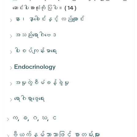
ဆောင်းပါးအားလုံးကို ပြပါ။
( 14 )
နား၊ နှာခေါင်းနှင့် လည်ချောင်း
အသည်းရောဂါဗေဒ
ပါးစပ်ကျန်းမာရေး
Endocrinology
အမှုတွဲစီမံခန့်ခွဲမှု
ရောဂါရှာဖွေရေး
က, ခ, ဂ, ဃ, င
ဗီယက်နမ်ဘာသာဖြင့် စာတမ်းများ