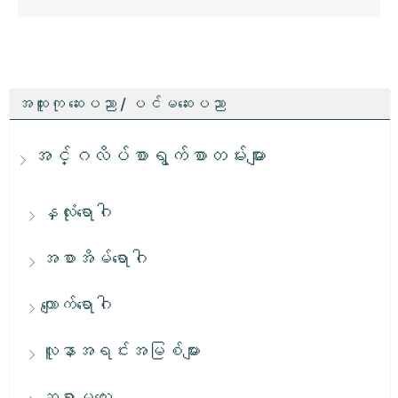
အထူးကု ဆေးပညာ / ပင်မဆေးပညာ
အင်္ဂလိပ်စာရွက်စာတမ်းများ
နှလုံးရောဂါ
အစာအိမ်ရောဂါ
ကျောက်ရောဂါ
လူနာအရင်းအမြစ်များ
ဆရာမလေး