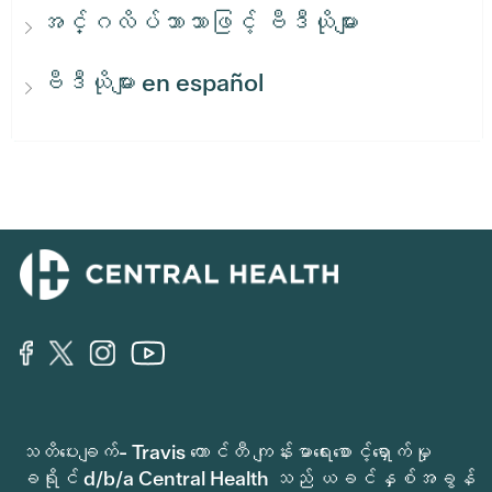
အင်္ဂလိပ်ဘာသာဖြင့် ဗီဒီယိုများ
ဗီဒီယိုများ en español
သတိပေးချက်- Travis ကောင်တီ ကျန်းမာရေးစောင့်ရှောက်မှု
ခရိုင် d/b/a Central Health သည် ယခင်နှစ်အခွန်