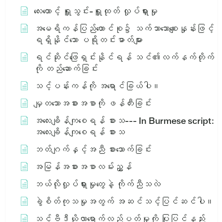
လေးထောင့် ရှူသွင်း-ရှူထုတ် လှုပ်ရှားမှု
အမေရိကန်ပြည်ထောင်စု၌ သက်သာသောစျေးနှုန်းဖြင့်
ရရှိနိုင်သော ပရိုတင်းဓာတ်များ
ရင်ဆိုင်ဖြေရှင်းနိုင်ရန် သင်၏လက်နက်တိုက်
ကို တည်ဆောက်ခြင်း
သင့်ပန်းကန်ကို အရောင်ခြယ်ပါ။
မျှတသောအစားအစာကို ဖန်တီးခြင်း
အ​လေး​ချိန်​ကျ​စေ​ရန်​ စား​သ​ --- In Burmese script:
အ​လေး​ချိန်​ကျ​စေ​ရန်​ စား​သ​
ဘတ်ဂျက်နှင့်အညီ စားသောက်ခြင်း
အမြန်အစားအစာလမ်းညွှန်
ဘယ်လိုလှုပ်ရှားမှုတွေနဲ့ ကိုက်ညီသလဲ
ခွဲစိတ်ကုသမှုအတွက် အဆင်သင့်ပြင်ဆင်ပါ။
သင့်ဗီဒီယိုလာရောက်လည်ပတ်မှုကို ပြုပြင်နည်း