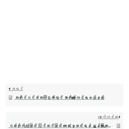
အရင်
အတိုင်ပင်ခံအကြံဉာဏ်တွင် ဘာကိုမျှော်လင့်ရမည်နည်း
နောက်တစ်ခု
ဝမ်းဗိုက်ကျွံခြင်း ပြင်ဆင်ခြင်း ဆေးရုံမှဆင်းရန် ညွှန်ကြားချက်များ