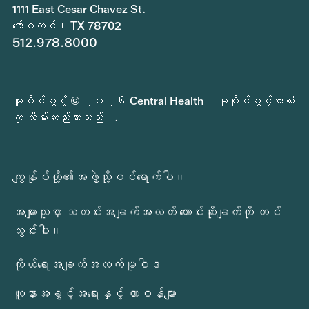
1111 East Cesar Chavez St.
အော်စတင်၊ TX 78702
512.978.8000
မူပိုင်ခွင့် © ၂၀၂၆ Central Health။ မူပိုင်ခွင့်အားလုံး
ကို သိမ်းဆည်းထားသည်။.
ကျွန်ုပ်တို့၏အဖွဲ့သို့ဝင်ရောက်ပါ။
အများသူငှာ သတင်းအချက်အလတ် တောင်းဆိုချက်ကို တင်
သွင်းပါ။
ကိုယ်ရေးအချက်အလက်မူဝါဒ
လူနာအခွင့်အရေးနှင့် တာဝန်များ