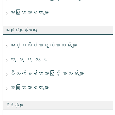
အခြားဘာသာစကားများ
အလုံးစုံကျန်းမာရေး
အင်္ဂလိပ်စာရွက်စာတမ်းများ
က, ခ, ဂ, ဃ, င
ဗီယက်နမ်ဘာသာဖြင့် စာတမ်းများ
အခြားဘာသာစကားများ
ဗီဒီယိုများ