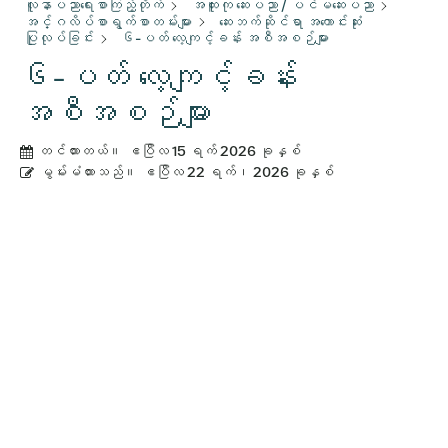
လူနာပညာရေးစာကြည့်တိုက်
အထူးကု ဆေးပညာ / ပင်မဆေးပညာ
အင်္ဂလိပ်စာရွက်စာတမ်းများ
ဆေးဘက်ဆိုင်ရာ အကောင်းဆုံး
ပြုလုပ်ခြင်း
၆-ပတ် လေ့ကျင့်ခန်း အစီအစဉ်များ
၆-ပတ် လေ့ကျင့်ခန်း
အစီအစဉ်များ
တင်ထားတယ်။
ဧပြီလ 15 ရက် 2026 ခုနှစ်
မွမ်းမံထားသည်။
ဧပြီလ 22 ရက်၊ 2026 ခုနှစ်