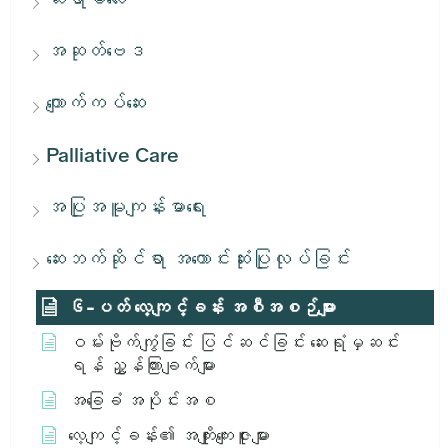
အဆုတ်ဗေဒ
ကျောက်ကပ်ဆေး
Palliative Care
အပြုအမူကျန်းမာရေး
ဆေးဘက်ဆိုင်ရာ အကောင်းဆုံးပြုလုပ်ခြင်း
၆-ပတ် လေ့ကျင့်ခန်း အစီအစဉ်များ
ဝမ်းဗိုက်ကျွံခြင်း ပြင်ဆင်ခြင်း ဆေးရုံမှဆင်း
ရန် ညွှန်ကြားချက်များ
အခြေခံ အပိုင်းအစ
လေ့ကျင့်ခန်း၏ အကျိုးကျေးဇူးများ