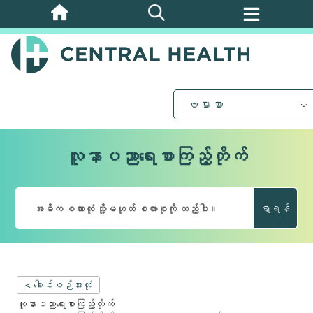
အဓိက
အကြောင်းအရာ
သို့
ကျော်သွား
ပါ။
ဗမာစာ
လူနာပညာရေးစာကြည့်တိုက်
ရှာရန်
< ခေါင်းစဉ်အားလုံး
လူနာပညာရေးစာကြည့်တိုက်