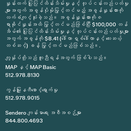
နှုန်းထက် ပြုပြင်ထိန်းသိမ်းမှုနှင့် လုပ်ငန်းလည်ပတ်မှု
များအတွက် အခွန်ပိုမိုမြှင့်တင်မည့် အခွန်နှုန်းထားကို
လက်ခံကျင့်သုံးခဲ့သည်။ အခွန်နှုန်းထားကို ၈
ရာခိုင်နှုန်းအထိ မြှင့်တင်မည်ဖြစ်ပြီး $100,000 တန်
အိမ်၏ ပြုပြင်ထိန်းသိမ်းမှုနှင့် လုပ်ငန်းလည်ပတ်မှုများ
အတွက် အခွန်ကို $8.41 (ဒေါ်လာ ရှစ်ဒေါ်လာနှင့် လေးဆယ့်
တစ်ဆင့်) ခန့် မြှင့်တင်မည်ဖြစ်သည်။.
ကျွန်ုပ်တို့သည် ကူညီရန်အတွက် ဖြစ်ပါသည်။
MAP နှင့် MAP Basic
512.978.8130
ကွန်မြူနတီစောင့်ရှောက်မှု
512.978.9015
Sendero ကျန်းမာရေး အစီအစဉ်များ
844.800.4693