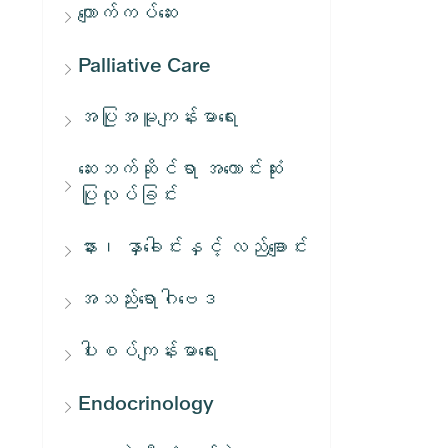
ကျောက်ကပ်ဆေး
Palliative Care
အပြုအမူကျန်းမာရေး
ဆေးဘက်ဆိုင်ရာ အကောင်းဆုံး
ပြုလုပ်ခြင်း
နား၊ နှာခေါင်းနှင့် လည်ချောင်း
အသည်းရောဂါဗေဒ
ပါးစပ်ကျန်းမာရေး
Endocrinology