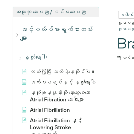
အထူးကု ဆေးပညာ / ပင်မဆေးပညာ
< ခေါင်
လူနာပညာရ
အင်္ဂလိပ်စာရွက်စာတမ်း
လူနာပညာရ
များ
Bra
နှလုံးရောဂါ
တင်ထ
တက်ကြွပြီး သတိနဲ့နေထိုင်ပါ။
အက်စပရင်နှင့် နှလုံးရောဂါ
နှလုံးခုန်နှုန်းကို နှေးကွေးစေသော
Atrial Fibration ဆေးဝါးများ
Atrial Fibrillation
Atrial Fibrillation နှင့်
Lowering Stroke