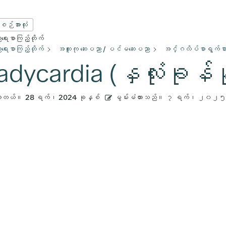
းစဉ်အားလုံး
ေးစာကြည့်တိုက်
ေးစာကြည့်တိုက်
အထူးကု ဆေးပညာ / ပင်မဆေးပညာ
အင်္ဂလိပ်စာရွက်စာတ
dycardia (နှလုံးခုန်နှု
ားတယ်။
28 ရက်၊ 2024 ခုနှစ်
မွမ်းမံထားသည်။
၇ ရက်၊ ၂၀၂