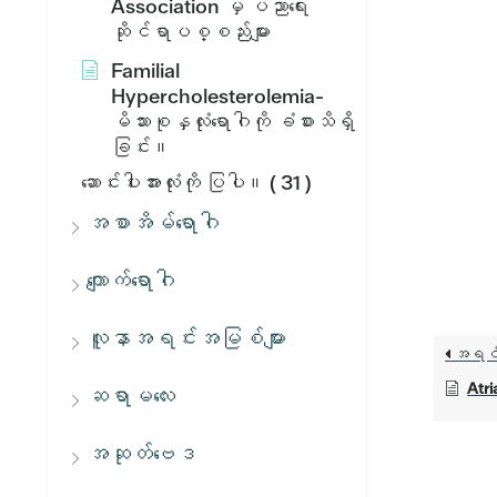
Association မှ ပညာရေး
ဆိုင်ရာပစ္စည်းများ
Familial
Hypercholesterolemia-
မိသားစုနှလုံးရောဂါကို ခံစားသိရှိ
ခြင်း။
ဆောင်းပါးအားလုံးကို ပြပါ။
( 31 )
အစာအိမ်ရောဂါ
ကျောက်ရောဂါ
လူနာအရင်းအမြစ်များ
အရင
Atri
ဆရာမလေး
အဆုတ်ဗေဒ