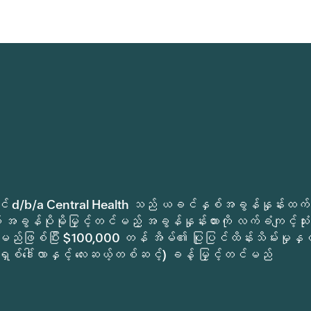
ုခရိုင် d/b/a Central Health သည် ယခင်နှစ်အခွန်နှုန်းထက်
အခွန်ပိုမိုမြှင့်တင်မည့် အခွန်နှုန်းထားကို လက်ခံကျင့်သုံး
မည်ဖြစ်ပြီး $100,000 တန် အိမ်၏ ပြုပြင်ထိန်းသိမ်းမှုနှင့
ရှစ်ဒေါ်လာနှင့် လေးဆယ့်တစ်ဆင့်) ခန့် မြှင့်တင်မည်