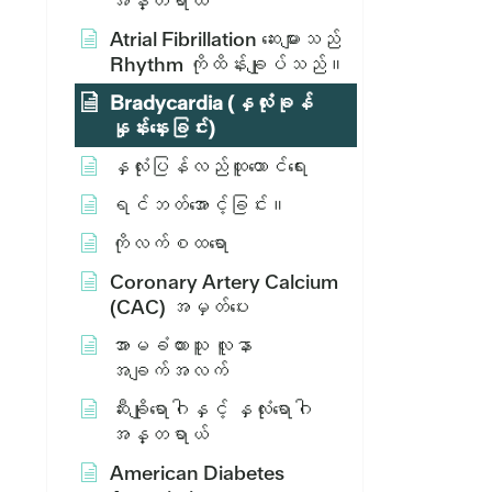
အန္တရာယ်
Atrial Fibrillation ဆေးများသည်
Rhythm ကိုထိန်းချုပ်သည်။
Bradycardia (နှလုံးခုန်
နှုန်းနှေးခြင်း)
နှလုံးပြန်လည်ထူထောင်ရေး
ရင်ဘတ်အောင့်ခြင်း။
ကိုလက်စထရော
Coronary Artery Calcium
(CAC) အမှတ်ပေး
အာမခံထားသူ လူနာ
အချက်အလက်
ဆီးချိုရောဂါနှင့် နှလုံးရောဂါ
အန္တရာယ်
American Diabetes