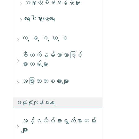
အမှုတွဲစီမံခန့်ခွဲမှု
ရောဂါရှာဖွေရေး
က, ခ, ဂ, ဃ, င
ဗီယက်နမ်ဘာသာဖြင့်
စာတမ်းများ
အခြားဘာသာစကားများ
အလုံးစုံကျန်းမာရေး
အင်္ဂလိပ်စာရွက်စာတမ်း
များ