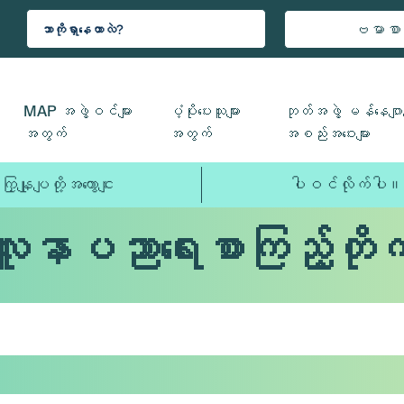
ဗမာစာ
MAP အဖွဲ့ဝင်များ
ပံ့ပိုးပေးသူများ
ဘုတ်အဖွဲ့ မန်နေဂျာမ
အတွက်
အတွက်
အစည်းအဝေးများ
ကြှနျုပျတို့အကွောငျး
ပါဝင်လိုက်ပါ။
လူနာပညာရေးစာကြည့်တိုက