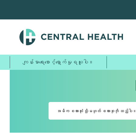
အဓိက
အကြောင်းအရာ
သို့
ကျော်သွား
ပါ။
ကျန်းမာရေးစောင့်ရှောက်မှုရယူပါ။