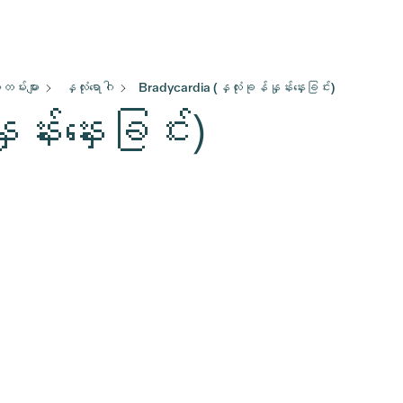
မ်းများ
နှလုံးရောဂါ
Bradycardia (နှလုံးခုန်နှုန်းနှေးခြင်း)
န်းနှေးခြင်း)
၅