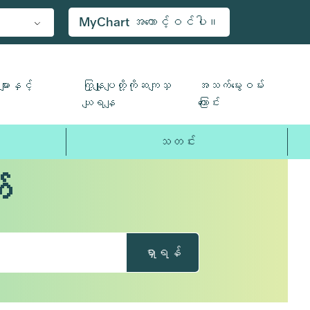
MyChart အကောင့်ဝင်ပါ။
ျားနှင့်
ကြှနျုပျတို့ကိုဆကျသှ
အသက်မွေးဝမ်း
ယျရနျ
ကြောင်း
သတင်း
်
ရှာရန်