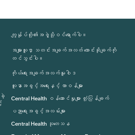
ကျွန်ုပ်တို့၏အဖွဲ့သို့ဝင်ရောက်ပါ။
အများသူငှာ သတင်းအချက်အလတ် တောင်းဆိုချက်ကို
တင်သွင်းပါ။
ကိုယ်ရေးအချက်အလက်မူဝါဒ
လူနာအခွင့်အရေးနှင့် တာဝန်များ
ခဲ့
Central Health ဝန်ဆောင်မှုများ တုံ့ပြန်ချက်
်
ပညာရေးအခွင့်အလမ်းများ
Central Health သုတေသန