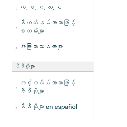
က, ခ, ဂ, ဃ, င
ဗီယက်နမ်ဘာသာဖြင့်
စာတမ်းများ
အခြားဘာသာစကားများ
ဗီဒီယိုများ
အင်္ဂလိပ်ဘာသာဖြင့်
ဗီဒီယိုများ
ဗီဒီယိုများ en español