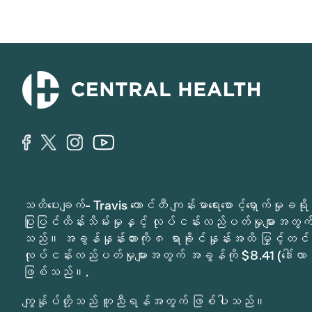
သတိပေးချက်- Travis ကောင်တီ ကျန်းမာရေးစောင့်ရှောက်မှ
ပြုပြင်ထိန်းသိမ်းမှုနှင့် လုပ်ငန်းလည်ပတ်မှုများအတွက် 
သည်။ အခွန်နှုန်းထားကို ၈ ရာခိုင်နှုန်းအထိ မြှင့်တင်
လုပ်ငန်းလည်ပတ်မှုများအတွက် အခွန်ကို $8.41 (ဒေါ်လာ 
ဖြစ်သည်။.
ကျွန်ုပ်တို့သည် ကူညီရန်အတွက် ဖြစ်ပါသည်။