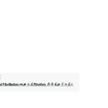
်
al Fibrillation ဆေးများသည် Rhythm ကိုထိန်းချုပ်သည်။