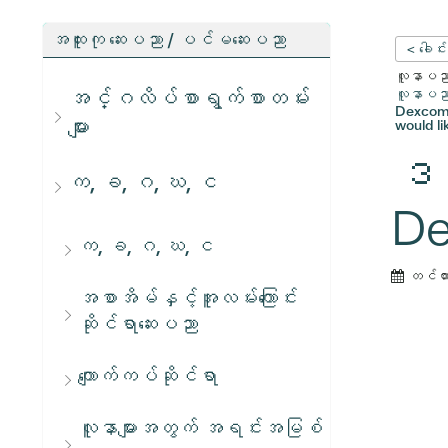
အထူးကု ဆေးပညာ / ပင်မဆေးပညာ
< ခေါင်
လူနာပညာရ
အင်္ဂလိပ်စာရွက်စာတမ်း
လူနာပညာရ
Dexcom (
များ
would li
ဒက
က, ခ, ဂ, ဃ, င
De
က, ခ, ဂ, ဃ, င
တင်ထ
အစာအိမ်နှင့်အူလမ်းကြောင်း
ဆိုင်ရာဆေးပညာ
ကျောက်ကပ်ဆိုင်ရာ
လူနာများအတွက် အရင်းအမြစ်