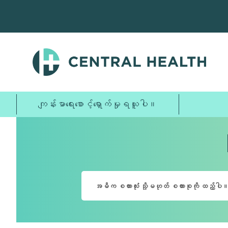
အဓိက
အကြောင်းအရာ
သို့
ကျော်သွား
ပါ။
ကျန်းမာရေးစောင့်ရှောက်မှုရယူပါ။