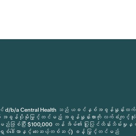
ုခရိုင် d/b/a Central Health သည် ယခင်နှစ်အခွန်နှုန်းထက်
အခွန်ပိုမိုမြှင့်တင်မည့် အခွန်နှုန်းထားကို လက်ခံကျင့်သုံး
မည်ဖြစ်ပြီး $100,000 တန် အိမ်၏ ပြုပြင်ထိန်းသိမ်းမှုနှင့
ရှစ်ဒေါ်လာနှင့် လေးဆယ့်တစ်ဆင့်) ခန့် မြှင့်တင်မည်