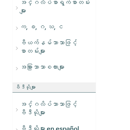
အင်္ဂလိပ်စာရွက်စာတမ်း
များ
က, ခ, ဂ, ဃ, င
ဗီယက်နမ်ဘာသာဖြင့်
စာတမ်းများ
အခြားဘာသာစကားများ
ဗီဒီယိုများ
အင်္ဂလိပ်ဘာသာဖြင့်
ဗီဒီယိုများ
ဗီဒီယိုများ en español