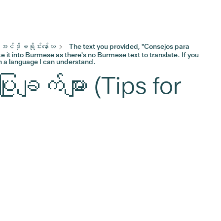
အင်ဒိုခရိုင်းနော်လ
The text you provided, "Consejos para
e it into Burmese as there's no Burmese text to translate. If you
in a language I can understand.
ချက်များ (Tips for