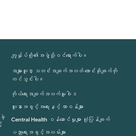
ကျွန်ုပ်တို့၏အဖွဲ့သို့ဝင်ရောက်ပါ။
အများသူငှာ သတင်းအချက်အလတ် တောင်းဆိုချက်ကို
တင်သွင်းပါ။
ကိုယ်ရေးအချက်အလက်မူဝါဒ
လူနာအခွင့်အရေးနှင့် တာဝန်များ
ခဲ့
Central Health ဝန်ဆောင်မှုများ တုံ့ပြန်ချက်
်
ပညာရေးအခွင့်အလမ်းများ