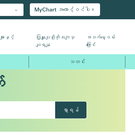
MyChart အကောင့်ဝင်ပါ။
ျားနှင့်
ကြှနျုပျတို့ကိုဆကျသှ
အသက်မွေးဝမ်း
ယျရနျ
ကြောင်း
သတင်း
်
ရှာရန်