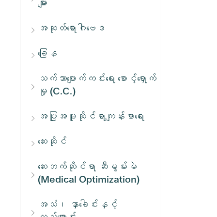
များ
အဆုတ်ရောဂါဗေဒ
ခြေန
သက်သာပျောက်ကင်းရေး စောင့်ရှောက်
မှု (C.C.)
အပြုအမူဆိုင်ရာကျန်းမာရေး
ဆေးဆိုင်
ဆေးဘက်ဆိုင်ရာ ဆီမွမ်းမဲ
(Medical Optimization)
အသံ၊ နှာခေါင်းနှင့်