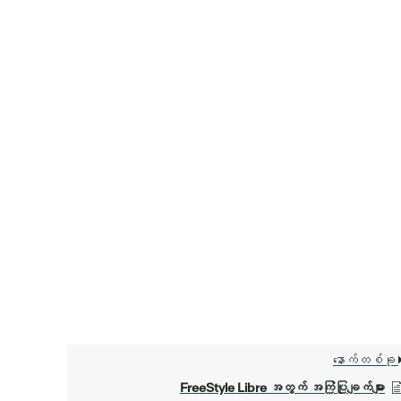
နောက်တစ်ခု
FreeStyle Libre အတွက် အကြံပြုချက်များ