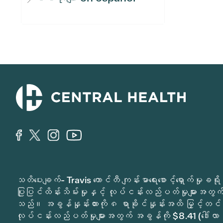
သတိပေးချက်- Travis ကောင်တီ ကျန်းမာရေးစောင့်ရှောက်မှ
ပြုပြင်ထိန်းသိမ်းမှုနှင့် လုပ်ငန်းလည်ပတ်မှုများအတွက် 
သည်။ အခွန်နှုန်းထားကို ၈ ရာခိုင်နှုန်းအထိ မြှင့်တင်
လုပ်ငန်းလည်ပတ်မှုများအတွက် အခွန်ကို $8.41 (ဒေါ်လာ 