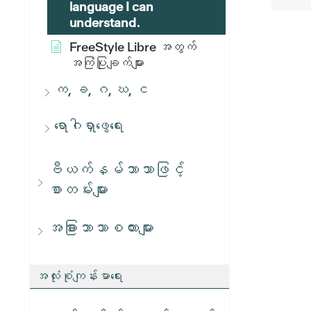
language I can
understand.
FreeStyle Libre အတွက်
အကြံပြုချက်များ
က, ခ, ဂ, ဃ, င
ရောဂါရှာဖွေရေး
ဗီယက်နမ်ဘာသာဖြင့်
စာတမ်းများ
အခြားဘာသာစကားများ
အလုံးစုံကျန်းမာရေး