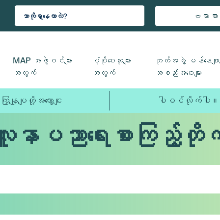
ဗမာစာ
MAP အဖွဲ့ဝင်များ
ပံ့ပိုးပေးသူများ
ဘုတ်အဖွဲ့ မန်နေဂျာမ
အတွက်
အတွက်
အစည်းအဝေးများ
ကြှနျုပျတို့အကွောငျး
ပါဝင်လိုက်ပါ။
လူနာပညာရေးစာကြည့်တိုက