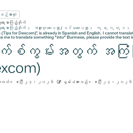
းစဉ်အားလုံး
ေးစာကြည့်တိုက်
ေးစာကြည့်တိုက်
အထူးကု ဆေးပညာ / ပင်မဆေးပညာ
က, ခ, ဂ, ဃ, င
Tips for Dexcom)", is already in Spanish and English. I cannot translat
ke me to translate something *into* Burmese, please provide the text 
်စ်ကွမ်းအတွက် အကြံပြု
xcom)
ားတယ်။
ဧပြီ ၂၃၊ ၂၀၂၆
မွမ်းမံထားသည်။
ဧပြီ ၂၃၊ ၂၀၂၆