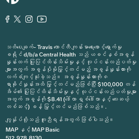
သတိပေးချက်- Travis ကောင်တီ ကျန်းမာရေးစောင့်ရှောက်မှု
ခရိုင် d/b/a Central Health သည် ယခင်နှစ်အခွန်
နှုန်းထက် ပြုပြင်ထိန်းသိမ်းမှုနှင့် လုပ်ငန်းလည်ပတ်မှု
များအတွက် အခွန်ပိုမိုမြှင့်တင်မည့် အခွန်နှုန်းထားကို
လက်ခံကျင့်သုံးခဲ့သည်။ အခွန်နှုန်းထားကို ၈
ရာခိုင်နှုန်းအထိ မြှင့်တင်မည်ဖြစ်ပြီး $100,000 တန်
အိမ်၏ ပြုပြင်ထိန်းသိမ်းမှုနှင့် လုပ်ငန်းလည်ပတ်မှုများ
အတွက် အခွန်ကို $8.41 (ဒေါ်လာ ရှစ်ဒေါ်လာနှင့် လေးဆယ့်
တစ်ဆင့်) ခန့် မြှင့်တင်မည်ဖြစ်သည်။.
ကျွန်ုပ်တို့သည် ကူညီရန်အတွက် ဖြစ်ပါသည်။
MAP နှင့် MAP Basic
512.978.8130