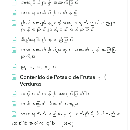
အလေးချိန်ကျဖို့ စားသောက်ခြင်း
အာဟာရတံဆိပ်ကိုဖတ်နည်း
ကိုယ်အလေးချိန်ကျန်းမာရေးအတွက် ဉာဏ်ပညာကျ
ကုန်စုံဆိုင် ချက်ချင်းဝယ်ယူခြင်း
ဆီးချိုရောဂါကို နားလည်ခြင်း
အစားအသောက်ဆိုင်များတွင် စားသောက်ရန် အကြံပြု
ချက်များ
မူး, ခ, ဂ, ဃ, င
Contenido de Potasio de Frutas နှင့်
Verduras
သင့်ပန်းကန်ကို အရောင်ခြယ်ပါ။
အဆီအကြောင်း သိကောင်းစရာများ
အာဟာရသိပ်သည်းဆနှင့် ကယ်လိုရီသိပ်သည်းဆ
ဆောင်းပါးအားလုံးကို ပြပါ။
( 38 )