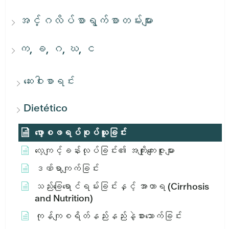
အင်္ဂလိပ်စာရွက်စာတမ်းများ
က, ခ, ဂ, ဃ, င
ဆေးဝါးစာရင်း
Dietético
ဖော့စဖရပ်စုပ်ယူခြင်း
လေ့ကျင့်ခန်းလုပ်ခြင်း၏ အကျိုးကျေးဇူးများ
ဒဏ်ရာကျက်ခြင်း
သည်းခြေရောင်ရမ်းခြင်းနှင့် အာဟာရ (Cirrhosis
and Nutrition)
ကုန်ကျစရိတ်နည်းနည်းနဲ့စားသောက်ခြင်း