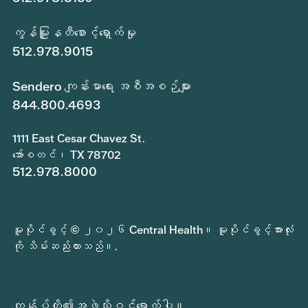
ကွန်မြူနတီစောင့်ရှောက်မှု
512.978.9015
Sendero ကျန်းမာရေး အစီအစဉ်များ
844.800.4693
1111 East Cesar Chavez St.
အော်စတင်၊ TX 78702
512.978.8000
မူပိုင်ခွင့် © ၂၀၂၆ Central Health။ မူပိုင်ခွင့်အားလုံး
ကို သိမ်းဆည်းထားသည်။.
ကျွန်ုပ်တို့၏အဖွဲ့သို့ဝင်ရောက်ပါ။