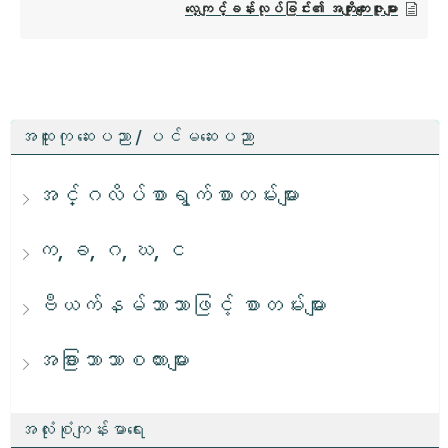
လေ့ကျင့်ခန်းလုပ်ခြင်း၏ အကျိုးကျေးဇူးများ
အထူးကု ဆေးပညာ / ပင်မဆေးပညာ
အင်္ဂလိပ်စာရွက်စာတမ်းများ
က, ခ, ဂ, ဃ, င
ဗီယက်နမ်ဘာသာဖြင့် စာတမ်းများ
အခြားဘာသာစကားများ
အလုံးစုံကျန်းမာရေး