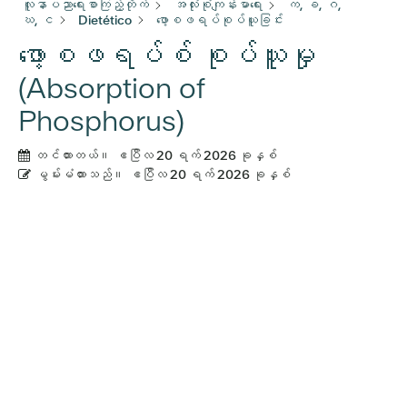
လူနာပညာရေးစာကြည့်တိုက်
အလုံးစုံကျန်းမာရေး
က, ခ, ဂ,
ဃ, င
Dietético
ဖော့စဖရပ်စုပ်ယူခြင်း
ဖော့စဖရပ်စ် စုပ်ယူမှု
(Absorption of
Phosphorus)
တင်ထားတယ်။
ဧပြီလ 20 ရက် 2026 ခုနှစ်
မွမ်းမံထားသည်။
ဧပြီလ 20 ရက် 2026 ခုနှစ်