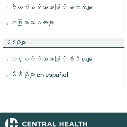
ဗီယက်နမ်ဘာသာဖြင့် စာတမ်းများ
အခြားဘာသာစကားများ
ဗီဒီယိုများ
အင်္ဂလိပ်ဘာသာဖြင့် ဗီဒီယိုများ
ဗီဒီယိုများ en español