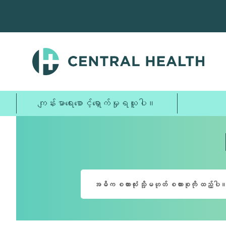
အဓိက
အကြောင်းအရာ
သို့
ကျော်သွား
ပါ။
ကျန်းမာရေးစောင့်ရှောက်မှုရယူပါ။