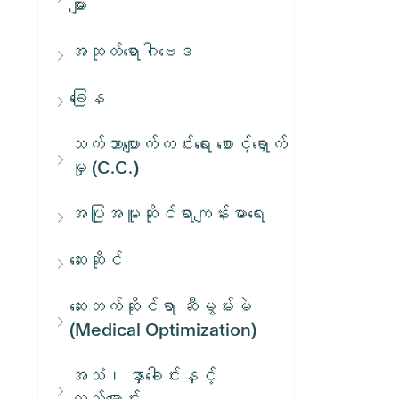
များ
အဆုတ်ရောဂါဗေဒ
ခြေန
သက်သာပျောက်ကင်းရေး စောင့်ရှောက်
မှု (C.C.)
အပြုအမူဆိုင်ရာကျန်းမာရေး
ဆေးဆိုင်
ဆေးဘက်ဆိုင်ရာ ဆီမွမ်းမဲ
(Medical Optimization)
အသံ၊ နှာခေါင်းနှင့်