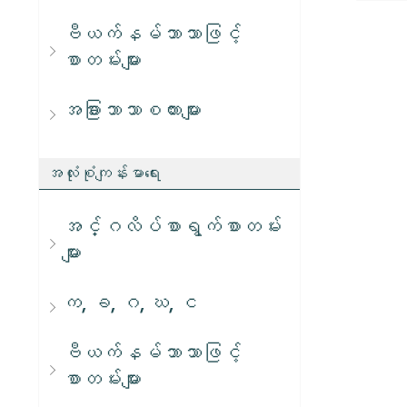
ဗီယက်နမ်ဘာသာဖြင့်
စာတမ်းများ
အခြားဘာသာစကားများ
အလုံးစုံကျန်းမာရေး
အင်္ဂလိပ်စာရွက်စာတမ်း
များ
က, ခ, ဂ, ဃ, င
ဗီယက်နမ်ဘာသာဖြင့်
စာတမ်းများ