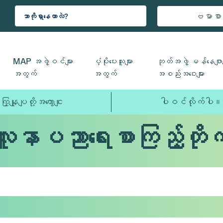
ဗမာစာ
MAP အဖွဲ့ဝင်များ
ပံ့ပိုးပေးသူများ
ဘုတ်အဖွဲ့ မန်နေဂျာမ
အတွက်
အတွက်
အစည်းအဝေးများ
ကြှနျုပျတို့အကွောငျး
ပါဝင်လိုက်ပါ။
လူနာပညာရေးစာကြည့်တိုက