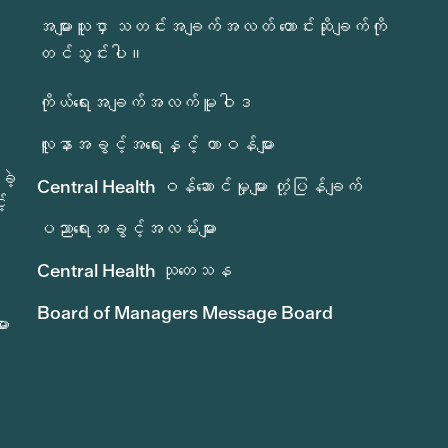
အများသူငှာ သတင်းအချက်အလတ် တောင်းဆိုချက်ကို
တင်သွင်းပါ။
ကိုယ်ရေးအချက်အလက်မူဝါဒ
လူနာအခွင့်အရေးနှင့် တာဝန်များ
ခဲ့
Central Health ဝန်ဆောင်မှုများ တုံ့ပြန်ချက်
်
ပညာရေးအခွင့်အလမ်းများ
Central Health သုတေသန
Board of Managers Message Board
ား