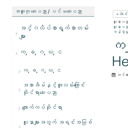
အထူးကု ဆေးပညာ / ပင်မဆေးပညာ
< ခေါင်
လူနာပညာရ
အင်္ဂလိပ်စာရွက်စာတမ်း
လူနာပညာရ
ခန့်ခွဲ
များ
က_
က, ခ, ဂ, ဃ, င
He
က, ခ, ဂ, ဃ, င
တင်ထ
အစာအိမ်နှင့်အူလမ်းကြောင်း
ဆိုင်ရာဆေးပညာ
ကျောက်ကပ်ဆိုင်ရာ
လူနာများအတွက် အရင်းအမြစ်