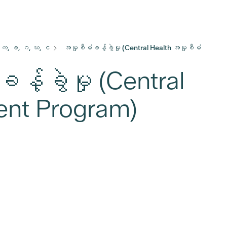
က, ခ, ဂ, ဃ, င
အမှုစီမံခန့်ခွဲမှု (Central Health အမှုစီမံ
်ခွဲမှု (Central
nt Program)