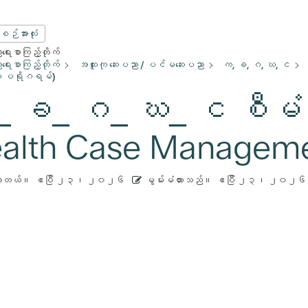
းစဉ်အားလုံး
ေးစာကြည့်တိုက်
ေးစာကြည့်တိုက်
အထူးကု ဆေးပညာ / ပင်မဆေးပညာ
က, ခ, ဂ, ဃ, င
မှု ပရိုဂရမ်)
 ခ_ ဂ_ ဃ_ င စီမံခန့
alth Case Manageme
ားတယ်။
ဧပြီ ၂၃၊ ၂၀၂၆
မွမ်းမံထားသည်။
ဧပြီ ၂၃၊ ၂၀၂၆