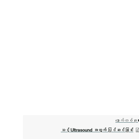
နောက်တစ်ခု
သင့် Ultrasound အတွက် ပြင်ဆင်ခြင်း