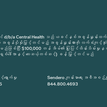
ုခရိုင် d/b/a Central Health သည် ယခင်နှစ်အခွန်နှုန်းထက်
အခွန်ပိုမိုမြှင့်တင်မည့် အခွန်နှုန်းထားကို လက်ခံကျင့်သုံး
မည်ဖြစ်ပြီး $100,000 တန် အိမ်၏ ပြုပြင်ထိန်းသိမ်းမှုနှင့
ရှစ်ဒေါ်လာနှင့် လေးဆယ့်တစ်ဆင့်) ခန့် မြှင့်တင်မည်
်ရှောက်မှု
Sendero ကျန်းမာရေး အစီအစဉ်မျ
5
844.800.4693