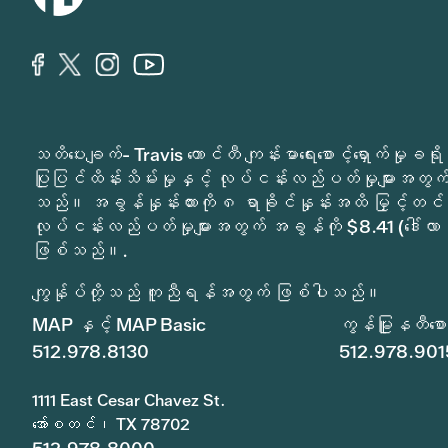
သတိပေးချက်- Travis ကောင်တီ ကျန်းမာရေးစောင့်ရှောက်မှ
ပြုပြင်ထိန်းသိမ်းမှုနှင့် လုပ်ငန်းလည်ပတ်မှုများအတွက် 
သည်။ အခွန်နှုန်းထားကို ၈ ရာခိုင်နှုန်းအထိ မြှင့်တင်
လုပ်ငန်းလည်ပတ်မှုများအတွက် အခွန်ကို $8.41 (ဒေါ်လာ 
ဖြစ်သည်။.
ကျွန်ုပ်တို့သည် ကူညီရန်အတွက် ဖြစ်ပါသည်။
MAP နှင့် MAP Basic
ကွန်မြူနတီစောင့
512.978.8130
512.978.901
1111 East Cesar Chavez St.
အော်စတင်၊ TX 78702