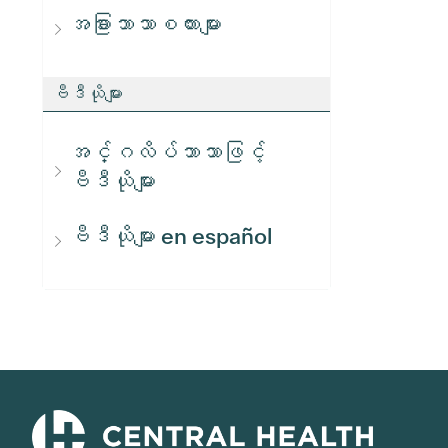
အခြားဘာသာစကားများ
ဗီဒီယိုများ
အင်္ဂလိပ်ဘာသာဖြင့်
ဗီဒီယိုများ
ဗီဒီယိုများ en español