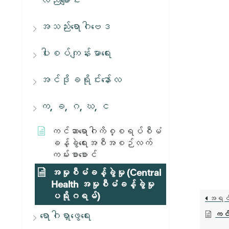
လည်ချောင်း
အသည်းရောဂါဗေဒ
ပါးစပ်ကျန်းမာရေး
အင်ဒိုခရိုင်းနော်လ
က, ခ, ဂ, ဃ, င
ကင်ဆာရောဂါကိစ္စရပ်စီမံ
ခန့်ခွဲရေးအစီအစဉ်လက်
ကမ်းစာစောင်
အမှုစီမံခန့်ခွဲမှု (Central
Health အမှုစီမံခန့်ခွဲမှု
ပရိုဂရမ်)
အရင
ရောဂါရှာဖွေရေး
ကင်ဆ