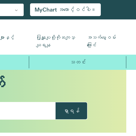
MyChart အကောင့်ဝင်ပါ။
ျားနှင့်
ကြှနျုပျတို့ကိုဆကျသှ
အသက်မွေးဝမ်း
ယျရနျ
ကြောင်း
သတင်း
်
ရှာရန်