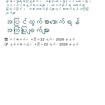
လူနာပညာရေးစာကြည့်တိုက်
အထူးကု ဆေးပညာ / ပင်မဆေးပညာ
အင်္ဂလိပ်စာရွက်စာတမ်းများ
ဆေးဘက်ဆိုင်ရာ အကောင်းဆုံး
ပြုလုပ်ခြင်း
အစားအသောက်ဆိုင်များတွင် စားသောက်ရန် အကြံပြု
ချက်များ
အပြင်ထွက်စားသောက်ရန်
အကြံပြုချက်များ
တင်ထားတယ်။
ဧပြီလ 22 ရက်၊ 2026 ခုနှစ်
မွမ်းမံထားသည်။
ဧပြီလ 22 ရက်၊ 2026 ခုနှစ်