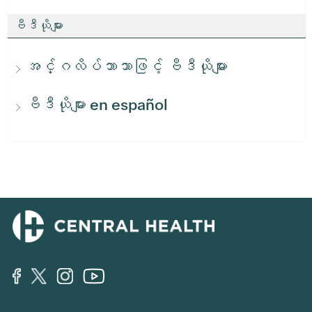
ဗီဒီယိုများ
အင်္ဂလိပ်ဘာသာဖြင့် ဗီဒီယိုများ
ဗီဒီယိုများ en español