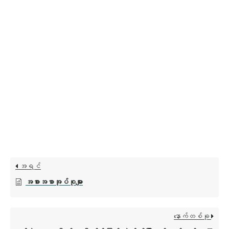
အရင်
အစားအစာအုပ်စုများ
နောက်တစ်ခု