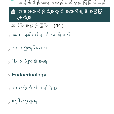
သင့်ဗီဒီယိုလာရောက်လည်ပတ်မှုကို ပြုပြင်နည်း
အစားအသောက်ဆိုင်များတွင် စားသောက်ရန် အကြံပြု
ချက်များ
ဆောင်းပါးအားလုံးကို ပြပါ။
( 14 )
နား၊ နှာခေါင်းနှင့် လည်ချောင်း
အသည်းရောဂါဗေဒ
ပါးစပ်ကျန်းမာရေး
Endocrinology
အမှုတွဲစီမံခန့်ခွဲမှု
ရောဂါရှာဖွေရေး