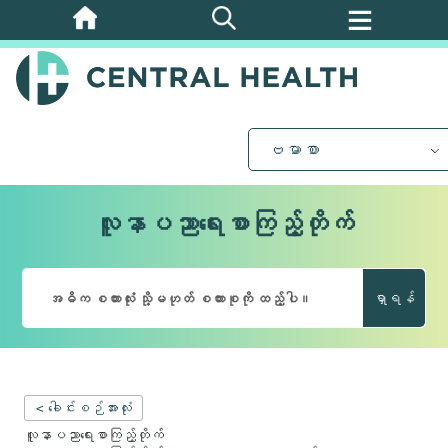
အဓိက
အကြောင်းအရာ
သို့
ကျော်သွား
ပါ။
ဗမာစာ
လူနာပညာရေးစာကြည့်တိုက်
ရှာရန်
< ခေါင်းစဉ်အားလုံး
လူနာပညာရေးစာကြည့်တိုက်