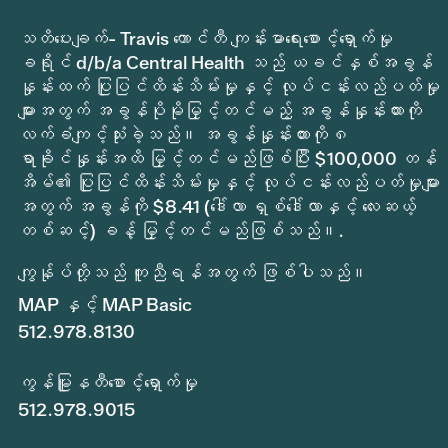
သတိပေးချက်- Travis ကောင်တီ ကျန်းမာရေးစောင့်ရှောက်မှု
ခရိုင် d/b/a Central Health သည် ယခင်နှစ်အခွန်
နှုန်းထက် ပြုပြင်ထိန်းသိမ်းမှုနှင့် လုပ်ငန်းလည်ပတ်မှု
များအတွက် အခွန်ပိုမိုမြှင့်တင်မည့် အခွန်နှုန်းထားကို
လက်ခံကျင့်သုံးခဲ့သည်။ အခွန်နှုန်းထားကို ၈
ရာခိုင်နှုန်းအထိ မြှင့်တင်မည်ဖြစ်ပြီး $100,000 တန်
အိမ်၏ ပြုပြင်ထိန်းသိမ်းမှုနှင့် လုပ်ငန်းလည်ပတ်မှုများ
အတွက် အခွန်ကို $8.41 (ဒေါ်လာ ရှစ်ဒေါ်လာနှင့် လေးဆယ့်
တစ်ဆင့်) ခန့် မြှင့်တင်မည်ဖြစ်သည်။.
ကျွန်ုပ်တို့သည် ကူညီရန်အတွက် ဖြစ်ပါသည်။
MAP နှင့် MAP Basic
512.978.8130
ကွန်မြူနတီစောင့်ရှောက်မှု
512.978.9015