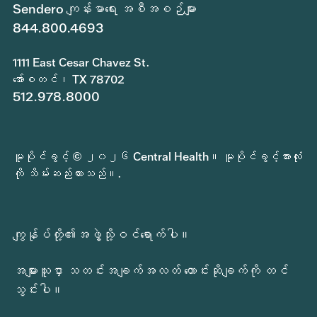
Sendero ကျန်းမာရေး အစီအစဉ်များ
844.800.4693
1111 East Cesar Chavez St.
အော်စတင်၊ TX 78702
512.978.8000
မူပိုင်ခွင့် © ၂၀၂၆ Central Health။ မူပိုင်ခွင့်အားလုံး
ကို သိမ်းဆည်းထားသည်။.
ကျွန်ုပ်တို့၏အဖွဲ့သို့ဝင်ရောက်ပါ။
အများသူငှာ သတင်းအချက်အလတ် တောင်းဆိုချက်ကို တင်
သွင်းပါ။