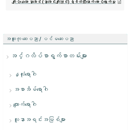
ကျိုးပဲ့နေသော နှာခေါင်း (နှာခေါင်းကျိုးခြင်း) ခွဲစိတ်ပြီးနောက် စောင့်ရှောက်မှု
အထူးကု ဆေးပညာ / ပင်မဆေးပညာ
အင်္ဂလိပ်စာရွက်စာတမ်းများ
နှလုံးရောဂါ
အစာအိမ်ရောဂါ
ကျောက်ရောဂါ
လူနာအရင်းအမြစ်များ