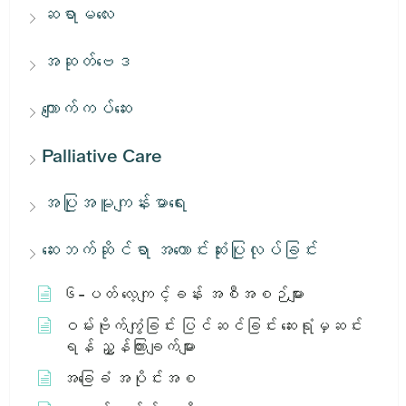
ဆရာမလေး
အဆုတ်ဗေဒ
ကျောက်ကပ်ဆေး
Palliative Care
အပြုအမူကျန်းမာရေး
ဆေးဘက်ဆိုင်ရာ အကောင်းဆုံးပြုလုပ်ခြင်း
၆-ပတ် လေ့ကျင့်ခန်း အစီအစဉ်များ
ဝမ်းဗိုက်ကျွံခြင်း ပြင်ဆင်ခြင်း ဆေးရုံမှဆင်း
ရန် ညွှန်ကြားချက်များ
အခြေခံ အပိုင်းအစ