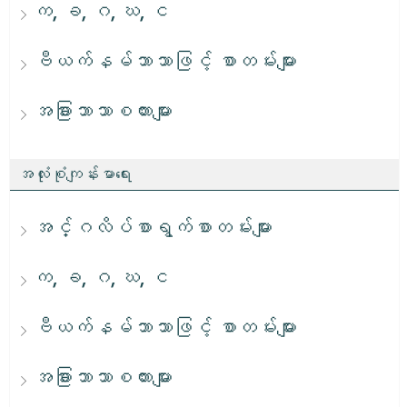
က, ခ, ဂ, ဃ, င
ဗီယက်နမ်ဘာသာဖြင့် စာတမ်းများ
အခြားဘာသာစကားများ
အလုံးစုံကျန်းမာရေး
အင်္ဂလိပ်စာရွက်စာတမ်းများ
က, ခ, ဂ, ဃ, င
ဗီယက်နမ်ဘာသာဖြင့် စာတမ်းများ
အခြားဘာသာစကားများ