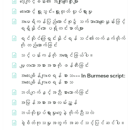
လေ့ကျင့်ခန်း၏ အကျိုးကျေးဇူးများ
လေးထောင့် ရှူသွင်း-ရှူထုတ် လှုပ်ရှားမှု
အမေရိကန်ပြည်ထောင်စု၌ သက်သာသောစျေးနှုန်းဖြင့်
ရရှိနိုင်သော ပရိုတင်းဓာတ်များ
ရင်ဆိုင်ဖြေရှင်းနိုင်ရန် သင်၏လက်နက်တိုက်
ကို တည်ဆောက်ခြင်း
သင့်ပန်းကန်ကို အရောင်ခြယ်ပါ။
မျှတသောအစားအစာကို ဖန်တီးခြင်း
အ​လေး​ချိန်​ကျ​စေ​ရန်​ စား​သ​ --- In Burmese script:
အ​လေး​ချိန်​ကျ​စေ​ရန်​ စား​သ​
ဘတ်ဂျက်နှင့်အညီ စားသောက်ခြင်း
အမြန်အစားအစာလမ်းညွှန်
ဘယ်လိုလှုပ်ရှားမှုတွေနဲ့ ကိုက်ညီသလဲ
ခွဲစိတ်ကုသမှုအတွက် အဆင်သင့်ပြင်ဆင်ပါ။