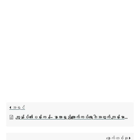
အရင်
ကျွန်ုပ်၏ပန်းကန်- နာတာရှည်ကျောက်ကပ်ရောဂါအတွက် ကျန်းမာရေးနှင့်ညီညွတ်စွာ စားသောက်ပါ။
နောက်တစ်ခု