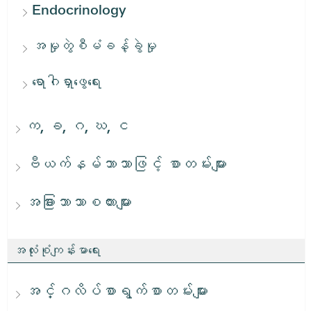
Endocrinology
အမှုတွဲစီမံခန့်ခွဲမှု
ရောဂါရှာဖွေရေး
က, ခ, ဂ, ဃ, င
ဗီယက်နမ်ဘာသာဖြင့် စာတမ်းများ
အခြားဘာသာစကားများ
အလုံးစုံကျန်းမာရေး
အင်္ဂလိပ်စာရွက်စာတမ်းများ