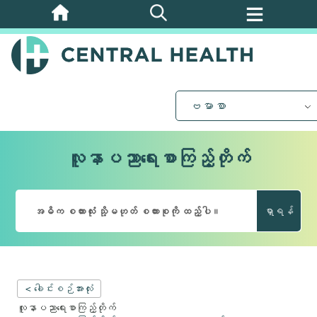
အဓိက
အကြောင်းအရာ
သို့
ကျော်သွား
ပါ။
ဗမာစာ
လူနာပညာရေးစာကြည့်တိုက်
ရှာရန်
< ခေါင်းစဉ်အားလုံး
လူနာပညာရေးစာကြည့်တိုက်