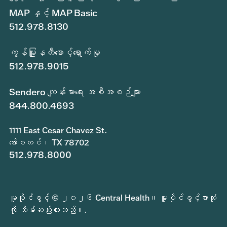
MAP နှင့် MAP Basic
512.978.8130
ကွန်မြူနတီစောင့်ရှောက်မှု
512.978.9015
Sendero ကျန်းမာရေး အစီအစဉ်များ
844.800.4693
1111 East Cesar Chavez St.
အော်စတင်၊ TX 78702
512.978.8000
မူပိုင်ခွင့် © ၂၀၂၆ Central Health။ မူပိုင်ခွင့်အားလုံး
ကို သိမ်းဆည်းထားသည်။.