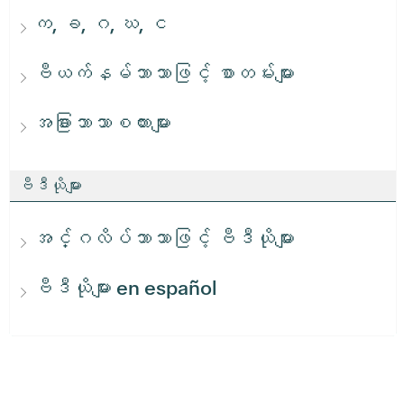
က, ခ, ဂ, ဃ, င
ဗီယက်နမ်ဘာသာဖြင့် စာတမ်းများ
အခြားဘာသာစကားများ
ဗီဒီယိုများ
အင်္ဂလိပ်ဘာသာဖြင့် ဗီဒီယိုများ
ဗီဒီယိုများ en español