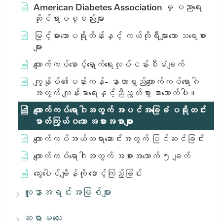
American Diabetes Association မှ ပညာရေး
ဆိုင်ရာပစ္စည်းများ
မြင့်မားသောပရိုတိန်းနှင့် ကယ်လိုရီများသော သရေစာ
များ
ကျောက်ကပ်စောင့်ရှောက်ရေးလုပ်ငန်းစီမံချက်
ကျွန်ုပ်၏ပန်းကန်- နာတာရှည်ကျောက်ကပ်ရောဂါ
အတွက် ကျန်းမာရေးနှင့်ညီညွတ်စွာ စားသောက်ပါ။
ကျောက်ကပ်ရောဂါအတွက် အပင်အခြေခံ ပရိုတင်း
ဓာတ်ကြွယ်ဝသော အစားအစာများ
ကျောက်ကပ်အယ်ထရာဆောင်းအတွက် ပြင်ဆင်ခြင်း
ကျောက်ကပ်ရောဂါအတွက် အစားအသောက် ၅ ချက်
သွေးပေါင်ချိန်ကို စောင့်ကြည့်ခြင်း
လူနာအရင်းအမြစ်များ
ဆရာမလေး