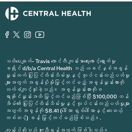
သတိပေးချက်- Travis ကောင်တီ ကျန်းမာရေးစောင့်ရှောက်မှု
ခရိုင် d/b/a Central Health သည် ယခင်နှစ်အခွန်
နှုန်းထက် ပြုပြင်ထိန်းသိမ်းမှုနှင့် လုပ်ငန်းလည်ပတ်မှု
များအတွက် အခွန်ပိုမိုမြှင့်တင်မည့် အခွန်နှုန်းထားကို
လက်ခံကျင့်သုံးခဲ့သည်။ အခွန်နှုန်းထားကို ၈
ရာခိုင်နှုန်းအထိ မြှင့်တင်မည်ဖြစ်ပြီး $100,000 တန်
အိမ်၏ ပြုပြင်ထိန်းသိမ်းမှုနှင့် လုပ်ငန်းလည်ပတ်မှုများ
အတွက် အခွန်ကို $8.41 (ဒေါ်လာ ရှစ်ဒေါ်လာနှင့် လေးဆယ့်
တစ်ဆင့်) ခန့် မြှင့်တင်မည်ဖြစ်သည်။.
ကျွန်ုပ်တို့သည် ကူညီရန်အတွက် ဖြစ်ပါသည်။