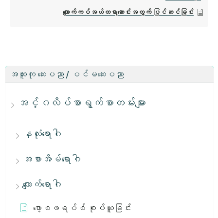
ကျောက်ကပ်အယ်ထရာဆောင်းအတွက် ပြင်ဆင်ခြင်း
အထူးကု ဆေးပညာ / ပင်မဆေးပညာ
အင်္ဂလိပ်စာရွက်စာတမ်းများ
နှလုံးရောဂါ
အစာအိမ်ရောဂါ
ကျောက်ရောဂါ
ဖော့စဖရပ်စ် စုပ်ယူခြင်း