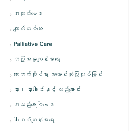
အဆုတ်ဗေဒ
ကျောက်ကပ်ဆေး
Palliative Care
အပြုအမူကျန်းမာရေး
ဆေးဘက်ဆိုင်ရာ အကောင်းဆုံးပြုလုပ်ခြင်း
နား၊ နှာခေါင်းနှင့် လည်ချောင်း
အသည်းရောဂါဗေဒ
ပါးစပ်ကျန်းမာရေး