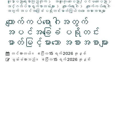
လူနာပညာရေးစာကြည့်တိုက်
အထူးကု ဆေးပညာ / ပင်မဆေးပညာ
အင်္ဂလိပ်စာရွက်စာတမ်းများ
ကျောက်ရောဂါ
ကျောက်ကပ်ရောဂါ
အတွက် အပင်အခြေခံ ပရိုတင်းဓာတ်ကြွယ်ဝသော အစားအစာများ
ကျောက်ကပ်ရောဂါအတွက်
အပင်အခြေခံ ပရိုတင်း
ဓာတ်မြင့်မားသော အစားအစာများ
တင်ထားတယ်။
ဧပြီလ 15 ရက် 2026 ခုနှစ်
မွမ်းမံထားသည်။
ဧပြီလ 15 ရက် 2026 ခုနှစ်