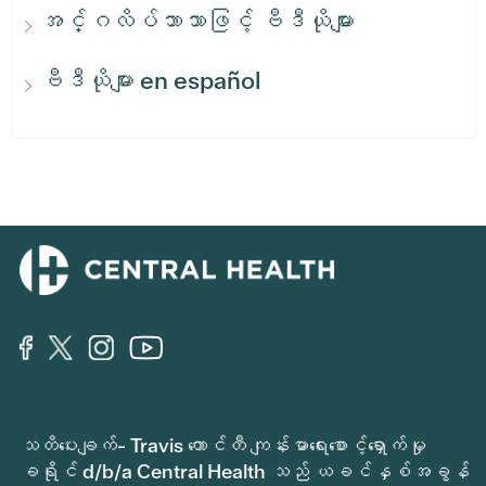
အင်္ဂလိပ်ဘာသာဖြင့် ဗီဒီယိုများ
ဗီဒီယိုများ en español
သတိပေးချက်- Travis ကောင်တီ ကျန်းမာရေးစောင့်ရှောက်မှု
ခရိုင် d/b/a Central Health သည် ယခင်နှစ်အခွန်