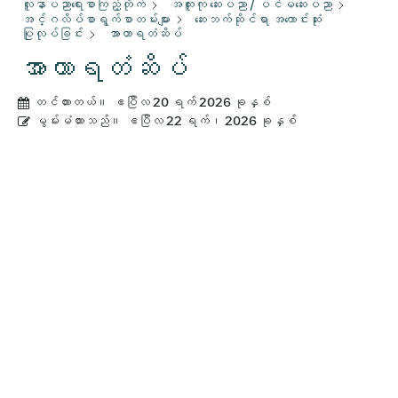
လူနာပညာရေးစာကြည့်တိုက်
အထူးကု ဆေးပညာ / ပင်မဆေးပညာ
အင်္ဂလိပ်စာရွက်စာတမ်းများ
ဆေးဘက်ဆိုင်ရာ အကောင်းဆုံး
ပြုလုပ်ခြင်း
အာဟာရတံဆိပ်
အာဟာရတံဆိပ်
တင်ထားတယ်။
ဧပြီလ 20 ရက် 2026 ခုနှစ်
မွမ်းမံထားသည်။
ဧပြီလ 22 ရက်၊ 2026 ခုနှစ်