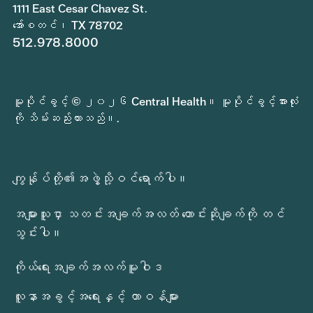
1111 East Cesar Chavez St.
အော်စတင်၊ TX 78702
512.978.8000
မူပိုင်ခွင့် © ၂၀၂၆ Central Health။ မူပိုင်ခွင့်အားလုံး
ကို သိမ်းဆည်းထားသည်။.
ကျွန်ုပ်တို့၏အဖွဲ့သို့ဝင်ရောက်ပါ။
အများသူငှာ သတင်းအချက်အလတ် တောင်းဆိုချက်ကို တင်
သွင်းပါ။
ကိုယ်ရေးအချက်အလက်မူဝါဒ
လူနာအခွင့်အရေးနှင့် တာဝန်များ