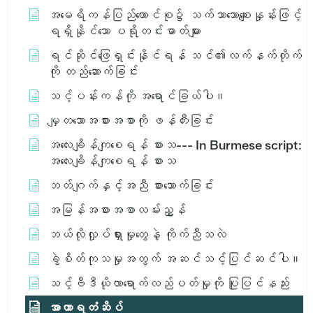
အမေရိကန်ပြည်ထောင်စု၌ သက်သာသောစျေးနှုန်းဖြင့်
ရရှိနိုင်သော ပရိုတင်းဓာတ်များ
ရင်ဆိုင်ဖြေရှင်းနိုင်ရန် သင်၏လက်နက်တိုက်
ကို တည်ဆောက်ခြင်း
သင့်ပန်းကန်ကို အရောင်ခြယ်ပါ။
မျှတသောအစားအစာကို ဖန်တီးခြင်း
အ​လေး​ချိန်​ကျ​စေ​ရန်​ စား​သ​ --- In Burmese script:
အ​လေး​ချိန်​ကျ​စေ​ရန်​ စား​သ​
ဘတ်ဂျက်နှင့်အညီ စားသောက်ခြင်း
အမြန်အစားအစာလမ်းညွှန်
ဘယ်လိုလှုပ်ရှားမှုတွေနဲ့ ကိုက်ညီသလဲ
ခွဲစိတ်ကုသမှုအတွက် အဆင်သင့်ပြင်ဆင်ပါ။
သင့်ဗီဒီယိုလာရောက်လည်ပတ်မှုကို ပြုပြင်နည်း
အာဟာရတံဆိပ်