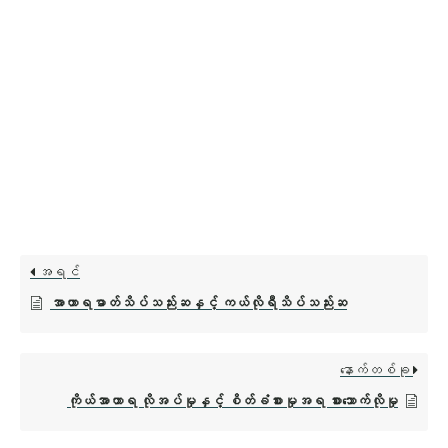
အရင်
အာဟာရဓာတ်သိပ်သည်းဆနှင့် ကယ်လိုရီသိပ်သည်းဆ
နောက်တစ်ခု
ကိုယ်အာဟာရ လိုအပ်မှုနှင့် စိတ်ခံစားမှုအရ စားသောက်လိုမှု