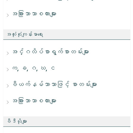
အခြားဘာသာစကားများ
အလုံးစုံကျန်းမာရေး
အင်္ဂလိပ်စာရွက်စာတမ်းများ
က, ခ, ဂ, ဃ, င
ဗီယက်နမ်ဘာသာဖြင့် စာတမ်းများ
အခြားဘာသာစကားများ
ဗီဒီယိုများ