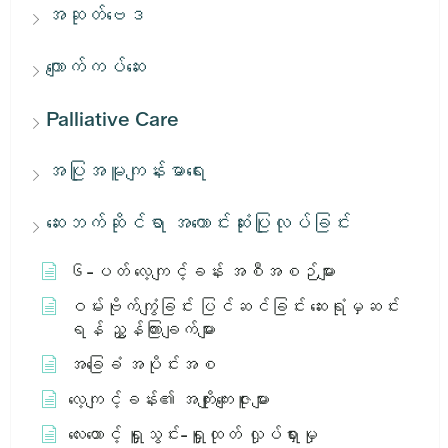
အဆုတ်ဗေဒ
ကျောက်ကပ်ဆေး
Palliative Care
အပြုအမူကျန်းမာရေး
ဆေးဘက်ဆိုင်ရာ အကောင်းဆုံးပြုလုပ်ခြင်း
၆-ပတ် လေ့ကျင့်ခန်း အစီအစဉ်များ
ဝမ်းဗိုက်ကျွံခြင်း ပြင်ဆင်ခြင်း ဆေးရုံမှဆင်း
ရန် ညွှန်ကြားချက်များ
အခြေခံ အပိုင်းအစ
လေ့ကျင့်ခန်း၏ အကျိုးကျေးဇူးများ
လေးထောင့် ရှူသွင်း-ရှူထုတ် လှုပ်ရှားမှု