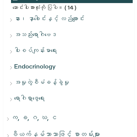
ဆောင်းပါးအားလုံးကို ပြပါ။
( 14 )
နား၊ နှာခေါင်းနှင့် လည်ချောင်း
အသည်းရောဂါဗေဒ
ပါးစပ်ကျန်းမာရေး
Endocrinology
အမှုတွဲစီမံခန့်ခွဲမှု
ရောဂါရှာဖွေရေး
က, ခ, ဂ, ဃ, င
ဗီယက်နမ်ဘာသာဖြင့် စာတမ်းများ