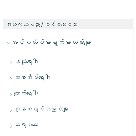
အထူးကု ဆေးပညာ / ပင်မဆေးပညာ
အင်္ဂလိပ်စာရွက်စာတမ်းများ
နှလုံးရောဂါ
အစာအိမ်ရောဂါ
ကျောက်ရောဂါ
လူနာအရင်းအမြစ်များ
ဆရာမလေး