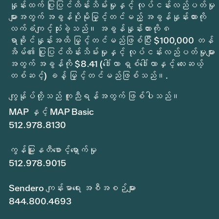
နှုန်းထက် ပြုပြင်ထိန်းသိမ်းမှုနှင့် လုပ်ငန်းလည်ပတ်မှု
များအတွက် အခွန်ပိုမိုမြှင့်တင်မည့် အခွန်နှုန်းထားကို
လက်ခံကျင့်သုံးခဲ့သည်။ အခွန်နှုန်းထားကို ၈
ရာခိုင်နှုန်းအထိ မြှင့်တင်မည်ဖြစ်ပြီး $100,000 တန်
အိမ်၏ ပြုပြင်ထိန်းသိမ်းမှုနှင့် လုပ်ငန်းလည်ပတ်မှုများ
အတွက် အခွန်ကို $8.41 (ဒေါ်လာ ရှစ်ဒေါ်လာနှင့် လေးဆယ့်
တစ်ဆင့်) ခန့် မြှင့်တင်မည်ဖြစ်သည်။.
ကျွန်ုပ်တို့သည် ကူညီရန်အတွက် ဖြစ်ပါသည်။
MAP နှင့် MAP Basic
512.978.8130
ကွန်မြူနတီစောင့်ရှောက်မှု
512.978.9015
Sendero ကျန်းမာရေး အစီအစဉ်များ
844.800.4693