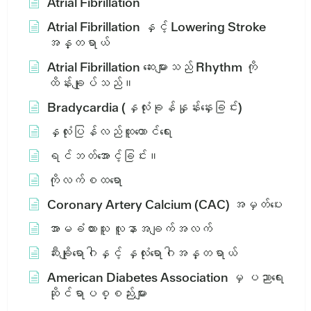
Atrial Fibrillation
Atrial Fibrillation နှင့် Lowering Stroke
အန္တရာယ်
Atrial Fibrillation ဆေးများသည် Rhythm ကို
ထိန်းချုပ်သည်။
Bradycardia (နှလုံးခုန်နှုန်းနှေးခြင်း)
နှလုံးပြန်လည်ထူထောင်ရေး
ရင်ဘတ်အောင့်ခြင်း။
ကိုလက်စထရော
Coronary Artery Calcium (CAC) အမှတ်ပေး
အာမခံထားသူ လူနာအချက်အလက်
ဆီးချိုရောဂါနှင့် နှလုံးရောဂါအန္တရာယ်
American Diabetes Association မှ ပညာရေး
ဆိုင်ရာပစ္စည်းများ