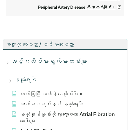
Peripheral Artery Disease ကို နားလည်ခြင်း။
အထူးကု ဆေးပညာ / ပင်မဆေးပညာ
အင်္ဂလိပ်စာရွက်စာတမ်းများ
နှလုံးရောဂါ
တက်ကြွပြီး သတိနဲ့နေထိုင်ပါ။
အက်စပရင်နှင့် နှလုံးရောဂါ
နှလုံးခုန်နှုန်းကို နှေးကွေးစေသော Atrial Fibration
ဆေးဝါးများ