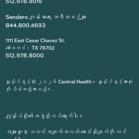
512.978.9015
Sendero ကျန်းမာရေး အစီအစဉ်များ
844.800.4693
1111 East Cesar Chavez St.
အော်စတင်၊ TX 78702
512.978.8000
မူပိုင်ခွင့် © ၂၀၂၆ Central Health။ မူပိုင်ခွင့်အားလုံး
ကို သိမ်းဆည်းထားသည်။.
ကျွန်ုပ်တို့၏အဖွဲ့သို့ဝင်ရောက်ပါ။
အများသူငှာ သတင်းအချက်အလတ် တောင်းဆိုချက်ကို တင်