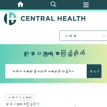
အဓိက
အကြောင်းအရာ
သို့
ကျော်သွား
ပါ။
ဗမာစာ
လူနာပညာရေးစာကြည့်တိုက်
ရှာရန်
< ခေါင်းစဉ်အားလုံး
လူနာပညာရေးစာကြည့်တိုက်