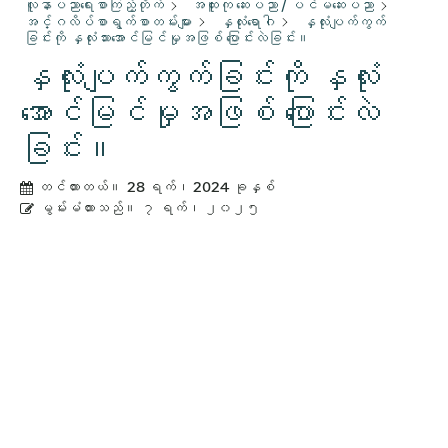
လူနာပညာရေးစာကြည့်တိုက်
အထူးကု ဆေးပညာ / ပင်မဆေးပညာ
အင်္ဂလိပ်စာရွက်စာတမ်းများ
နှလုံးရောဂါ
နှလုံးပျက်ကွက်
ခြင်းကို နှလုံးသားအောင်မြင်မှုအဖြစ် ပြောင်းလဲခြင်း။
နှလုံးပျက်ကွက်ခြင်းကို နှလုံး
အောင်မြင်မှုအဖြစ် ပြောင်းလဲ
ခြင်း။
တင်ထားတယ်။
28 ရက်၊ 2024 ခုနှစ်
မွမ်းမံထားသည်။
၇ ရက်၊ ၂၀၂၅