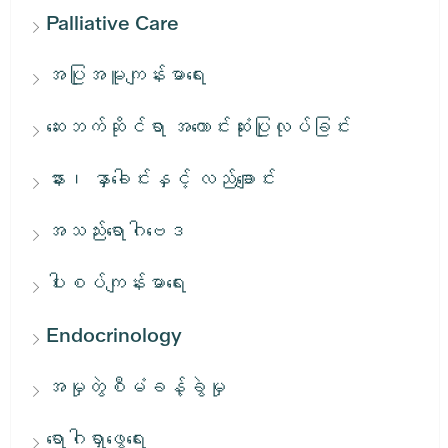
Palliative Care
အပြုအမူကျန်းမာရေး
ဆေးဘက်ဆိုင်ရာ အကောင်းဆုံးပြုလုပ်ခြင်း
နား၊ နှာခေါင်းနှင့် လည်ချောင်း
အသည်းရောဂါဗေဒ
ပါးစပ်ကျန်းမာရေး
Endocrinology
အမှုတွဲစီမံခန့်ခွဲမှု
ရောဂါရှာဖွေရေး