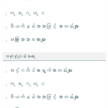
က, ခ, ဂ, ဃ, င
ဗီယက်နမ်ဘာသာဖြင့် စာတမ်းများ
အခြားဘာသာစကားများ
အလုံးစုံကျန်းမာရေး
အင်္ဂလိပ်စာရွက်စာတမ်းများ
က, ခ, ဂ, ဃ, င
ဗီယက်နမ်ဘာသာဖြင့် စာတမ်းများ