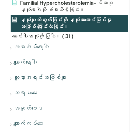
Familial Hypercholesterolemia- မိသားစု
နှလုံးရောဂါကို ခံစားသိရှိခြင်း။
နှလုံးပျက်ကွက်ခြင်းကို နှလုံးသားအောင်မြင်မှု
အဖြစ် ပြောင်းလဲခြင်း။
ဆောင်းပါးအားလုံးကို ပြပါ။
( 31 )
အစာအိမ်ရောဂါ
ကျောက်ရောဂါ
လူနာအရင်းအမြစ်များ
ဆရာမလေး
အဆုတ်ဗေဒ
ကျောက်ကပ်ဆေး