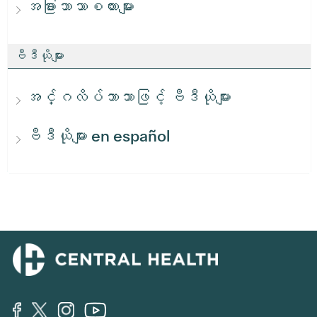
အခြားဘာသာစကားများ
ဗီဒီယိုများ
အင်္ဂလိပ်ဘာသာဖြင့် ဗီဒီယိုများ
ဗီဒီယိုများ en español