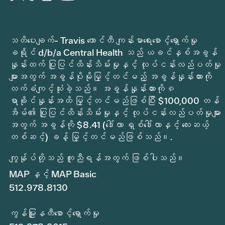
သတိပေးချက်- Travis ကောင်တီ ကျန်းမာရေးစောင့်ရှောက်မှု
ခရိုင် d/b/a Central Health သည် ယခင်နှစ်အခွန်
နှုန်းထက် ပြုပြင်ထိန်းသိမ်းမှုနှင့် လုပ်ငန်းလည်ပတ်မှု
များအတွက် အခွန်ပိုမိုမြှင့်တင်မည့် အခွန်နှုန်းထားကို
လက်ခံကျင့်သုံးခဲ့သည်။ အခွန်နှုန်းထားကို ၈
ရာခိုင်နှုန်းအထိ မြှင့်တင်မည်ဖြစ်ပြီး $100,000 တန်
အိမ်၏ ပြုပြင်ထိန်းသိမ်းမှုနှင့် လုပ်ငန်းလည်ပတ်မှုများ
အတွက် အခွန်ကို $8.41 (ဒေါ်လာ ရှစ်ဒေါ်လာနှင့် လေးဆယ့်
တစ်ဆင့်) ခန့် မြှင့်တင်မည်ဖြစ်သည်။.
ကျွန်ုပ်တို့သည် ကူညီရန်အတွက် ဖြစ်ပါသည်။
MAP နှင့် MAP Basic
512.978.8130
ကွန်မြူနတီစောင့်ရှောက်မှု