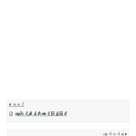
အရင်
သွေးပေါင်ချိန်ကို စောင့်ကြည့်ခြင်း
နောက်တစ်ခု