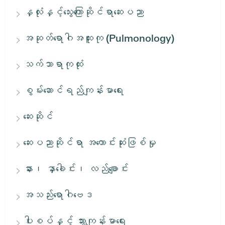
နှလုံးနှင့်သွေးကြောဆိုင်ရာဆေးပညာ
အဆုတ်ရောဂါအထူးကု (Pulmonology)
သက်သာရာကုထုံး
စွမ်းဆောင်ရည်ကျန်းမာရေး
ဆေးဆိုင်
ဆေးပညာဆိုင်ရာ အကောင်းဆုံးဖြစ်မှု
နား၊ နှာခေါင်း၊ လည်ချောင်း
အသည်းရောဂါဗေဒ
ပါးစပ်နှင့် သွားကျန်းမာရေး