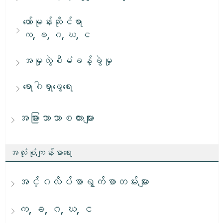
ဟော်မုန်းဆိုင်ရာ
က, ခ, ဂ, ဃ, င
အမှုတွဲစီမံခန့်ခွဲမှု
ရောဂါရှာဖွေရေး
အခြားဘာသာစကားများ
အလုံးစုံကျန်းမာရေး
အင်္ဂလိပ်စာရွက်စာတမ်းများ
က, ခ, ဂ, ဃ, င