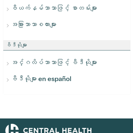
ဗီယက်နမ်ဘာသာဖြင့် စာတမ်းများ
အခြားဘာသာစကားများ
ဗီဒီယိုများ
အင်္ဂလိပ်ဘာသာဖြင့် ဗီဒီယိုများ
ဗီဒီယိုများ en español