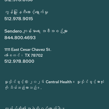
ကွန်မြူနတီစောင့်ရှောက်မှု
512.978.9015
Sendero ကျန်းမာရေး အစီအစဉ်များ
844.800.4693
1111 East Cesar Chavez St.
အော်စတင်၊ TX 78702
512.978.8000
မူပိုင်ခွင့် © ၂၀၂၆ Central Health။ မူပိုင်ခွင့်အားလုံး
ကို သိမ်းဆည်းထားသည်။.
ကျွန်ုပ်တို့၏အဖွဲ့သို့ဝင်ရောက်ပါ။