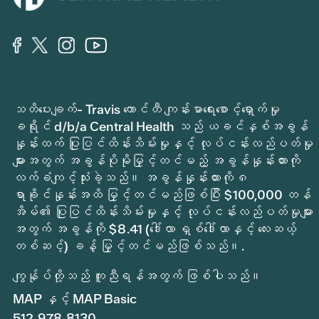
သတိပေးချက်- Travis ကောင်တီ ကျန်းမာရေးစောင့်ရှောက်မှု
ခရိုင် d/b/a Central Health သည် ယခင်နှစ်အခွန်
နှုန်းထက် ပြုပြင်ထိန်းသိမ်းမှုနှင့် လုပ်ငန်းလည်ပတ်မှု
များအတွက် အခွန်ပိုမိုမြှင့်တင်မည့် အခွန်နှုန်းထားကို
လက်ခံကျင့်သုံးခဲ့သည်။ အခွန်နှုန်းထားကို ၈
ရာခိုင်နှုန်းအထိ မြှင့်တင်မည်ဖြစ်ပြီး $100,000 တန်
အိမ်၏ ပြုပြင်ထိန်းသိမ်းမှုနှင့် လုပ်ငန်းလည်ပတ်မှုများ
အတွက် အခွန်ကို $8.41 (ဒေါ်လာ ရှစ်ဒေါ်လာနှင့် လေးဆယ့်
တစ်ဆင့်) ခန့် မြှင့်တင်မည်ဖြစ်သည်။.
ကျွန်ုပ်တို့သည် ကူညီရန်အတွက် ဖြစ်ပါသည်။
MAP နှင့် MAP Basic
512.978.8130