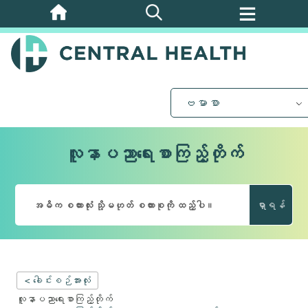
အဓိက
အကြောင်းအရာ
သို့
ကျော်သွား
ပါ။
ဗမာစာ
လူနာပညာရေးစာကြည့်တိုက်
ရှာရန်
< ခေါင်းစဉ်အားလုံး
လူနာပညာရေးစာကြည့်တိုက်