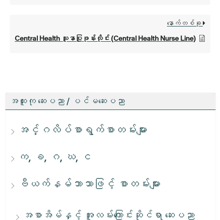
နောက်တစ်ခု
Central Health သူနာပြုဖုန်းလိုင်း (Central Health Nurse Line)
အထူးကု ဆေးပညာ / ပင်မဆေးပညာ
အင်္ဂလိပ်စာရွက်စာတမ်းများ
က, ခ, ဂ, ဃ, င
ဗီယက်နမ်ဘာသာဖြင့် စာတမ်းများ
အစာအိမ်နှင့် အူလမ်းကြောင်းဆိုင်ရာ ဆေးပညာ