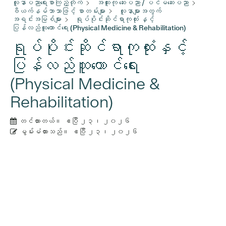
လူနာပညာရေးစာကြည့်တိုက်
အထူးကု ဆေးပညာ / ပင်မဆေးပညာ
ဗီယက်နမ်ဘာသာဖြင့် စာတမ်းများ
လူနာများအတွက်
အရင်းအမြစ်များ
ရုပ်ပိုင်းဆိုင်ရာကုထုံး နှင့်
ပြန်လည်ထူထောင်ရေး (Physical Medicine & Rehabilitation)
ရုပ်ပိုင်းဆိုင်ရာကုထုံးနှင့်
ပြန်လည်ထူထောင်ရေး
(Physical Medicine &
Rehabilitation)
တင်ထားတယ်။
ဧပြီ ၂၃၊ ၂၀၂၆
မွမ်းမံထားသည်။
ဧပြီ ၂၃၊ ၂၀၂၆