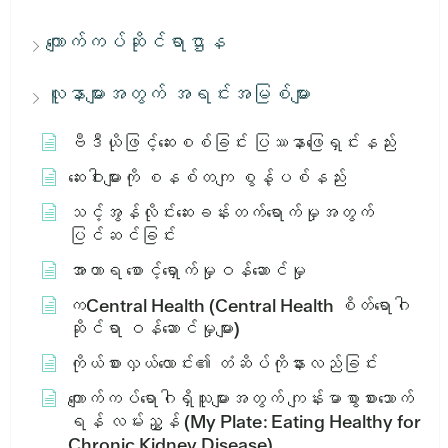
ကျောက်ကပ်ဆိုင်ရာဌာန
လူနာများအတွက် အရင်းအမြစ်များ
ဗီဒီယိုဖြင့်ဆေးစစ်ခြင်း ပြဿနာဖြေရှင်းနည်း
ဆေးဝါးများကို စနစ်တကျ စွန့်ပစ်နည်း
သင့်အွန်လိုင်းဆေးခန်းတက်ရောက်မှုအတွက်
ပြင်ဆင်ခြင်း
အာဟာရ စောင့်ရှောက်မှုဝန်ဆောင်မှု
ကCentral Health (Central Health စိတ်ရောဂါ
ဆိုင်ရာ ဝန်ဆောင်မှုများ)
ကိုယ်စားလှယ်လောင်း၏ တံဆိပ်ကိုနားလည်ခြင်း
ကျောက်ကပ်ရောဂါရှိသူများအတွက် ကျန်းမာစွာစားသောက်
ရန် လမ်းညွှန် (My Plate: Eating Healthy for
Chronic Kidney Disease)