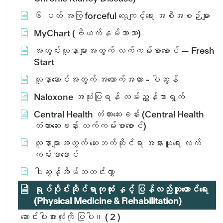
၆ ပတ် အကြ forceful လေ့ကျင့်ရေး အစီအစဉ်များ
MyChart (ဗီယက်နမ်ဘာသာ)
အတွင်းလူနာများအတွက် လက်ကမ်းစာစောင် — Fresh
Start
လူနာဆောင်အတွက် အထောက်အထား - ပါဆွန်
Naloxone အသုံးပြုရန် လမ်းညွှန်စာရွက်
Central Health တံတားဆေးခန်း (Central Health
တံတားဆေးခန်း လက်ကမ်းစာစောင်)
လူနာများအတွက် ဆေးဘက်ဆိုင်ရာ အနားယူရေး လက်
ကမ်းစာစောင်
ပါဆွန့်အိမ်သတင်းလွှာ
ရုပ်ပိုင်းဆိုင်ရာကုထုံး နှင့် ပြန်လည်ထူထောင်ရေး
(Physical Medicine & Rehabilitation)
ဆောင်းပါးအားလုံးကို ပြပါ။
( 2 )