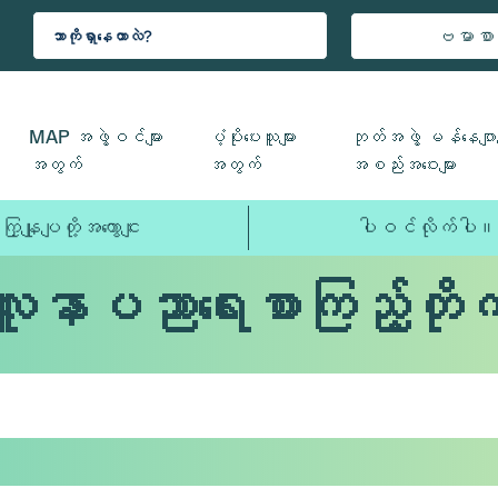
ဗမာစာ
MAP အဖွဲ့ဝင်များ
ပံ့ပိုးပေးသူများ
ဘုတ်အဖွဲ့ မန်နေဂျာမ
အတွက်
အတွက်
အစည်းအဝေးများ
ကြှနျုပျတို့အကွောငျး
ပါဝင်လိုက်ပါ။
လူနာပညာရေးစာကြည့်တိုက