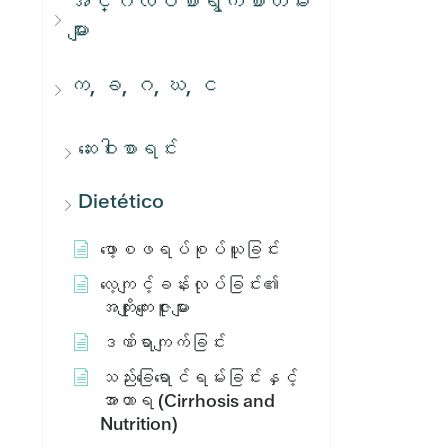
အင်္ဂလိပ်စာရွက်စာတမ်း
များ
က, ခ, ဂ, ဃ, င
ဆေးဝါးစာရင်း
Dietético
ဖော့စဖရပ်စုပ်ယူခြင်း
လေ့ကျင့်ခန်းလုပ်ခြင်း၏
အကျိုးကျေးဇူးများ
ဒဏ်ရာကျက်ခြင်း
သည်းခြေရောင်ရမ်းခြင်းနှင့်
အာဟာရ (Cirrhosis and
Nutrition)