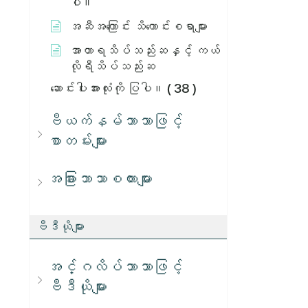
ပါ။
အဆီအကြောင်း သိကောင်းစရာများ
အာဟာရသိပ်သည်းဆနှင့် ကယ်
လိုရီသိပ်သည်းဆ
ဆောင်းပါးအားလုံးကို ပြပါ။
( 38 )
ဗီယက်နမ်ဘာသာဖြင့်
စာတမ်းများ
အခြားဘာသာစကားများ
ဗီဒီယိုများ
အင်္ဂလိပ်ဘာသာဖြင့်
ဗီဒီယိုများ