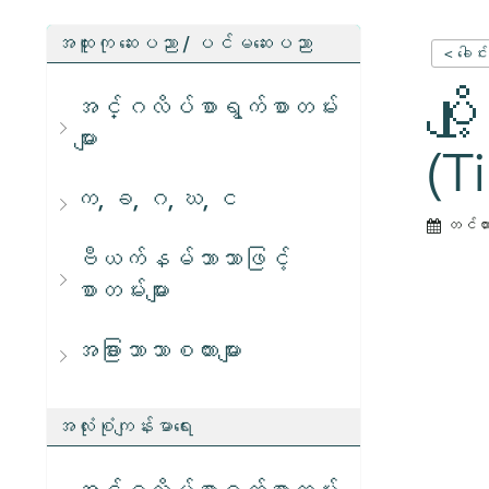
အထူးကု ဆေးပညာ / ပင်မဆေးပညာ
< ခေါင်
ပျ
အင်္ဂလိပ်စာရွက်စာတမ်း
များ
(T
က, ခ, ဂ, ဃ, င
တင်ထ
ဗီယက်နမ်ဘာသာဖြင့်
စာတမ်းများ
အခြားဘာသာစကားများ
အလုံးစုံကျန်းမာရေး