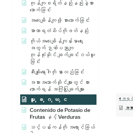
ကုန်ကျစရိတ်နည်းနည်းနဲ့စား
သောက်ခြင်း
အလေးချိန်ကျဖို့ စားသောက်ခြင်း
အာဟာရတံဆိပ်ကိုဖတ်နည်း
ကိုယ်အလေးချိန်ကျန်းမာရေး
အတွက် ဉာဏ်ပညာကျ
ကုန်စုံဆိုင် ချက်ချင်းဝယ်ယူ
ခြင်း
ဆီးချိုရောဂါကို နားလည်ခြင်း
အစားအသောက်ဆိုင်များတွင် စား
သောက်ရန် အကြံပြုချက်များ
အရင
မူး, ခ, ဂ, ဃ, င
အစား
Contenido de Potasio de
Frutas နှင့် Verduras
သင့်ပန်းကန်ကို အရောင်ခြယ်