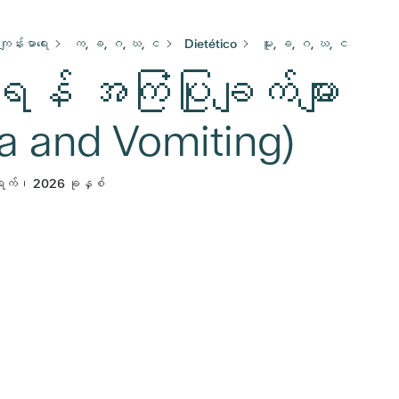
ံကျန်းမာရေး
က, ခ, ဂ, ဃ, င
Dietético
မူး, ခ, ဂ, ဃ, င
်ရန် အကြံပြုချက်များ
a and Vomiting)
ရက်၊ 2026 ခုနှစ်