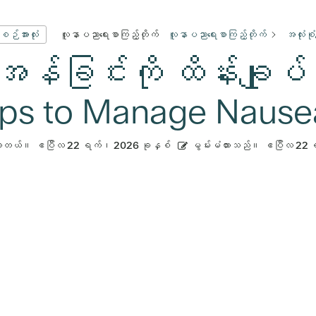
လူနာပညာရေးစာကြည့်တိုက်
လူနာပညာရေးစာကြည့်တိုက်
အလုံးစု
းစဉ်အားလုံး
ို့အန်ခြင်းကို ထိန်းချုပ
ips to Manage Nause
ားတယ်။
ဧပြီလ 22 ရက်၊ 2026 ခုနှစ်
မွမ်းမံထားသည်။
ဧပြီလ 22 