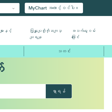
MyChart အကောင့်ဝင်ပါ။
ျားနှင့်
ကြှနျုပျတို့ကိုဆကျသှ
အသက်မွေးဝမ်း
ယျရနျ
ကြောင်း
သတင်း
်
ရှာရန်