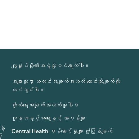
ကျွန်ုပ်တို့၏အဖွဲ့သို့ဝင်ရောက်ပါ။
အများသူငှာ သတင်းအချက်အလတ် တောင်းဆိုချက်ကို
တင်သွင်းပါ။
ကိုယ်ရေးအချက်အလက်မူဝါဒ
လူနာအခွင့်အရေးနှင့် တာဝန်များ
ခဲ့
Central Health ဝန်ဆောင်မှုများ တုံ့ပြန်ချက်
်