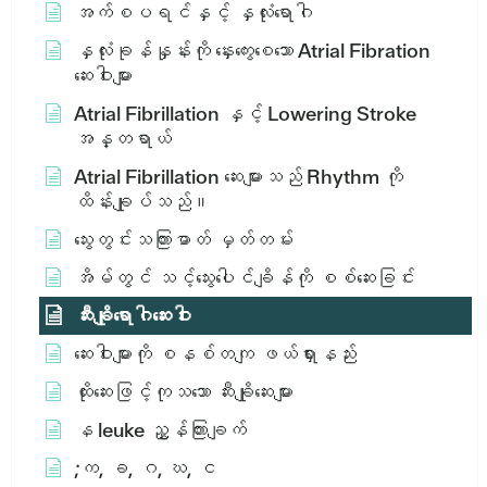
အက်စပရင်နှင့် နှလုံးရောဂါ
နှလုံးခုန်နှုန်းကို နှေးကွေးစေသော Atrial Fibration
ဆေးဝါးများ
Atrial Fibrillation နှင့် Lowering Stroke
အန္တရာယ်
Atrial Fibrillation ဆေးများသည် Rhythm ကို
ထိန်းချုပ်သည်။
သွေးတွင်းသကြားဓာတ် မှတ်တမ်း
အိမ်တွင် သင့်သွေးပေါင်ချိန်ကို စစ်ဆေးခြင်း
ဆီးချိုရောဂါဆေးဝါး
ဆေးဝါးများကို စနစ်တကျ ဖယ်ရှားနည်း
ထိုးဆေးဖြင့်ကုသသော ဆီးချိုဆေးများ
န leuke ညွှန်ကြားချက်
;က, ခ, ဂ, ဃ, င