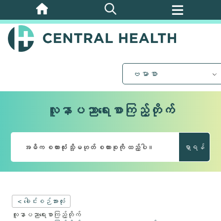
အဓိက
အကြောင်းအရာ
သို့
ကျော်သွား
ပါ။
ဗမာစာ
လူနာပညာရေးစာကြည့်တိုက်
ရှာရန်
< ခေါင်းစဉ်အားလုံး
လူနာပညာရေးစာကြည့်တိုက်