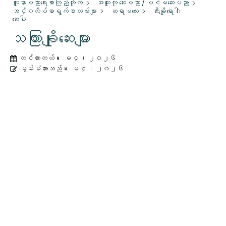
လူနာပညာရေးစာကြည့်တိုက်
အထူးကု ဆေးပညာ / ပင်မဆေးပညာ
အင်္ဂလိပ်စာရွက်စာတမ်းများ
ဆရာမလေး
ဆီးချိုရောဂါ
ဆေးဝါး
သကြားချိုဆေးများ
တင်ထားတယ်။
ေမ ၄၊ ၂၀၂၆
မွမ်းမံထားသည်။
ေမ ၄၊ ၂၀၂၆