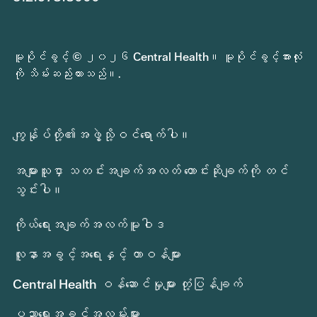
မူပိုင်ခွင့် © ၂၀၂၆ Central Health။ မူပိုင်ခွင့်အားလုံး
ကို သိမ်းဆည်းထားသည်။.
ကျွန်ုပ်တို့၏အဖွဲ့သို့ဝင်ရောက်ပါ။
အများသူငှာ သတင်းအချက်အလတ် တောင်းဆိုချက်ကို တင်
သွင်းပါ။
ကိုယ်ရေးအချက်အလက်မူဝါဒ
လူနာအခွင့်အရေးနှင့် တာဝန်များ
Central Health ဝန်ဆောင်မှုများ တုံ့ပြန်ချက်
ပညာရေးအခွင့်အလမ်းများ