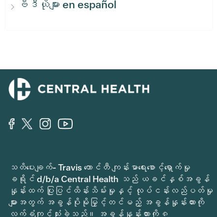
ဗီဒီယိုများ en español
သတိပေးချက်- Travis ကောင်တီ ကျန်းမာရေးစောင့်ရှောက်မှု
ခရိုင် d/b/a Central Health သည် ယခင်နှစ်အခွန်
နှုန်းထက် ပြုပြင်ထိန်းသိမ်းမှုနှင့် လုပ်ငန်းလည်ပတ်မှု
များအတွက် အခွန်ပိုမိုမြှင့်တင်မည့် အခွန်နှုန်းထားကို
လက်ခံကျင့်သုံးခဲ့သည်။ အခွန်နှုန်းထားကို ၈