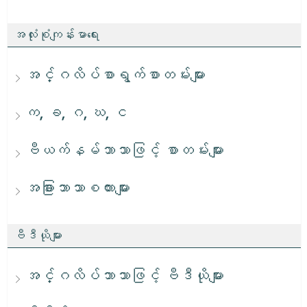
အလုံးစုံကျန်းမာရေး
အင်္ဂလိပ်စာရွက်စာတမ်းများ
က, ခ, ဂ, ဃ, င
ဗီယက်နမ်ဘာသာဖြင့် စာတမ်းများ
အခြားဘာသာစကားများ
ဗီဒီယိုများ
အင်္ဂလိပ်ဘာသာဖြင့် ဗီဒီယိုများ