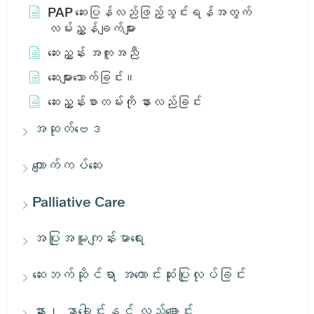
PAP ဆေးပြန်လည်ဖြည့်သွင်းရန်အတွက်
လမ်းညွှန်ချက်များ
ဆေးညွှန်း အကူအညီ
ဆေးများသောက်ခြင်း။
ဆေးညွှန်းစာတမ်းကို နားလည်ခြင်း
အဆုတ်ဗေဒ
ကျောက်ကပ်ဆေး
Palliative Care
အပြုအမူကျန်းမာရေး
ဆေးဘက်ဆိုင်ရာ အကောင်းဆုံးပြုလုပ်ခြင်း
နား၊ နှာခေါင်းနှင့် လည်ချောင်း