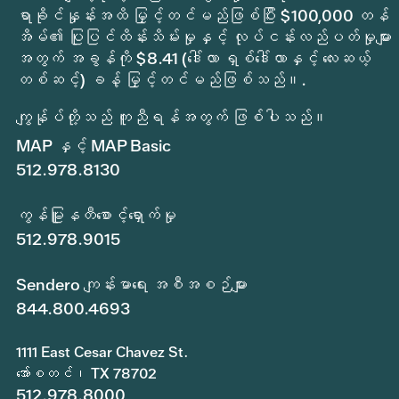
ရာခိုင်နှုန်းအထိ မြှင့်တင်မည်ဖြစ်ပြီး $100,000 တန်
အိမ်၏ ပြုပြင်ထိန်းသိမ်းမှုနှင့် လုပ်ငန်းလည်ပတ်မှုများ
အတွက် အခွန်ကို $8.41 (ဒေါ်လာ ရှစ်ဒေါ်လာနှင့် လေးဆယ့်
တစ်ဆင့်) ခန့် မြှင့်တင်မည်ဖြစ်သည်။.
ကျွန်ုပ်တို့သည် ကူညီရန်အတွက် ဖြစ်ပါသည်။
MAP နှင့် MAP Basic
512.978.8130
ကွန်မြူနတီစောင့်ရှောက်မှု
512.978.9015
Sendero ကျန်းမာရေး အစီအစဉ်များ
844.800.4693
1111 East Cesar Chavez St.
အော်စတင်၊ TX 78702
512.978.8000