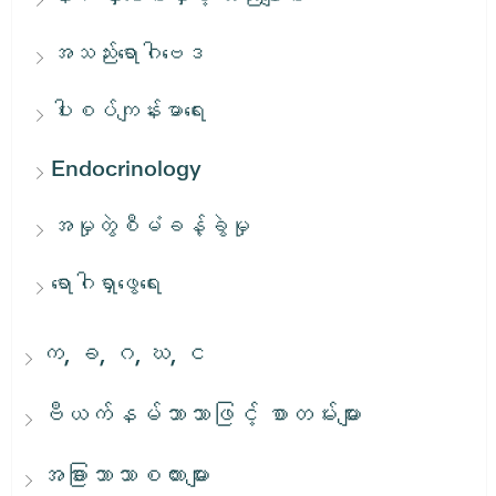
အသည်းရောဂါဗေဒ
ပါးစပ်ကျန်းမာရေး
Endocrinology
အမှုတွဲစီမံခန့်ခွဲမှု
ရောဂါရှာဖွေရေး
က, ခ, ဂ, ဃ, င
ဗီယက်နမ်ဘာသာဖြင့် စာတမ်းများ
အခြားဘာသာစကားများ