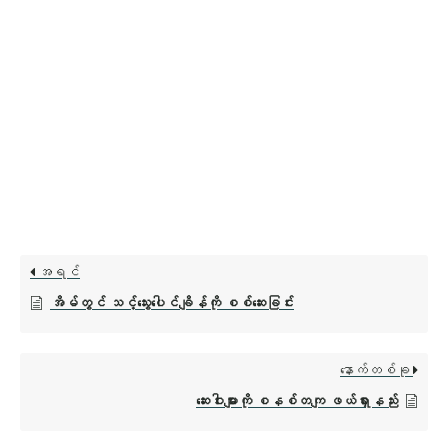
အရင်
အိမ်တွင် သင့်သွေးပေါင်ချိန်ကို စစ်ဆေးခြင်း
နောက်တစ်ခု
ဆေးဝါးများကို စနစ်တကျ ဖယ်ရှားနည်း