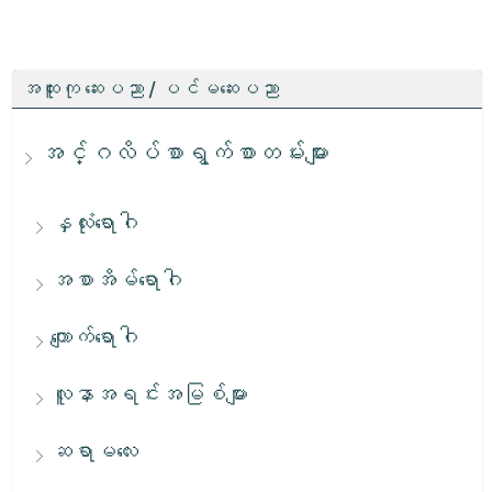
အထူးကု ဆေးပညာ / ပင်မဆေးပညာ
အင်္ဂလိပ်စာရွက်စာတမ်းများ
နှလုံးရောဂါ
အစာအိမ်ရောဂါ
ကျောက်ရောဂါ
လူနာအရင်းအမြစ်များ
ဆရာမလေး