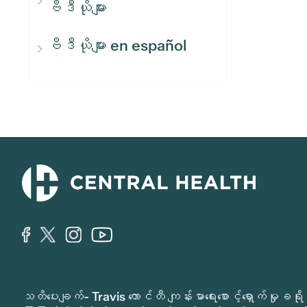
ဗီဒီယိုများ
ဗီဒီယိုများ en español
သတိပေးချက်- Travis ကောင်တီ ကျန်းမာရေးစောင့်ရှောက်မှ