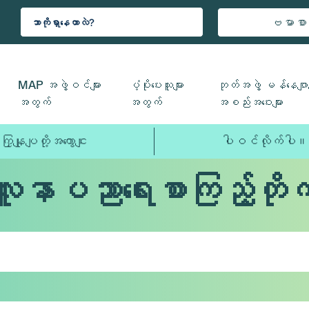
ဗမာစာ
MAP အဖွဲ့ဝင်များ
ပံ့ပိုးပေးသူများ
ဘုတ်အဖွဲ့ မန်နေဂျာမ
အတွက်
အတွက်
အစည်းအဝေးများ
ကြှနျုပျတို့အကွောငျး
ပါဝင်လိုက်ပါ။
လူနာပညာရေးစာကြည့်တိုက