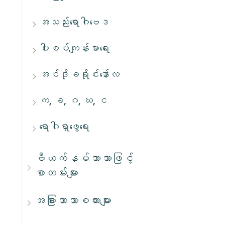
အသည်းရောဂါဗေဒ
ပါးစပ်ကျန်းမာရေး
အင်ဒိုခရိုင်းနော်လ
က, ခ, ဂ, ဃ, င
ရောဂါရှာဖွေရေး
ဗီယက်နမ်ဘာသာဖြင့်
စာတမ်းများ
အခြားဘာသာစကားများ