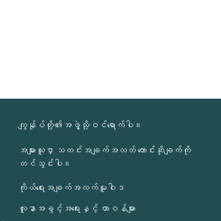
ကျွန်ုပ်တို့၏အဖွဲ့သို့ဝင်ရောက်ပါ။
အများသူငှာ သတင်းအချက်အလတ် တောင်းဆိုချက်ကို
တင်သွင်းပါ။
ကိုယ်ရေးအချက်အလက်မူဝါဒ
လူနာအခွင့်အရေးနှင့် တာဝန်များ