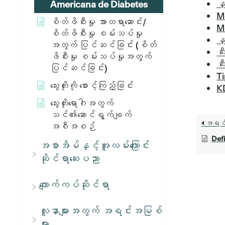
နှ
Americana de Diabetes
M
စိတ်ဖိစီးမှု အာထရာဆောင်း/
M
စိတ်ဖိစီးမှု စမ်းသပ်မှု
နှ
အတွက် ပြင်ဆင်ခြင်း (စိတ်
ဆီ
ဖိစီးမှု စမ်းသပ်မှုအတွက်
ဆီ
ပြင်ဆင်ခြင်း)
Ti
သွေးတိုးကို စောင့်ကြည့်ခြင်း
K
သွေးတိုးရောဂါအတွက်
သင်၏ဆောင်ရွက်ချက်
အရင
အစီအစဉ်
Defi
အစာအိမ်နှင့်အူလမ်းကြောင်း
ဆိုင်ရာဆေးပညာ
ကျောက်ကပ်ဆိုင်ရာ
လူနာများအတွက် အရင်းအမြစ်
များ