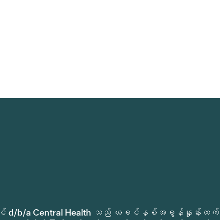
ုခရိုင် d/b/a Central Health သည် ယခင်နှစ်အခွန်နှုန်းထက်