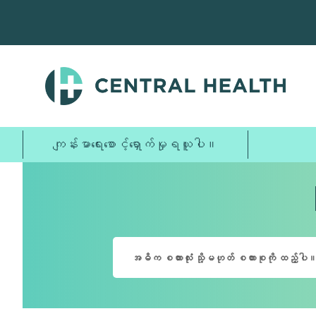
အဓိက
အကြောင်းအရာ
သို့
ကျော်သွား
ပါ။
ကျန်းမာရေးစောင့်ရှောက်မှုရယူပါ။