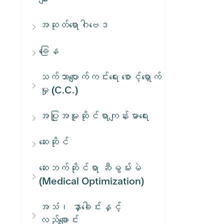
အဆုတ်ရောဂါဗေဒ
ခြေန
သက်သာပျောက်ကင်းရေး စောင့်ရှောက်
မှု (C.C.)
အပြုအမူဆိုင်ရာကျန်းမာရေး
ဆေးဆိုင်
ဆေးဘက်ဆိုင်ရာ ဆီမွမ်းမဲ
(Medical Optimization)
အသံ၊ နှာခေါင်းနှင့်
လည်ချောင်း