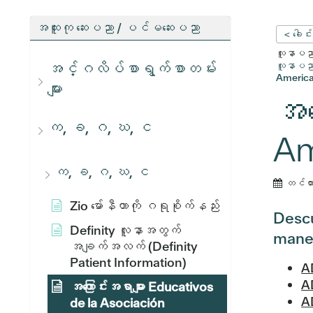
အထူးကု ဆေးပညာ / ပင်မဆေးပညာ
< ခေါင်
လူနာပညာရ
အင်္ဂလိပ်စာရွက်စာတမ်း
လူနာပညာရ
America
များ
အက
က, ခ, ဂ, ဃ, င
Am
က, ခ, ဂ, ဃ, င
တင်ထ
Zio မော်နီတာကို ဂရုစိုက်နည်း
Descub
Definity လူနာအတွက်
maneja
အချက်အလက် (Definity
Patient Information)
A
A
အကြောင်းအရာများ Educativos
AD
de la Asociación