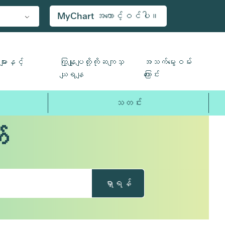
MyChart အကောင့်ဝင်ပါ။
ျားနှင့်
ကြှနျုပျတို့ကိုဆကျသှ
အသက်မွေးဝမ်း
ယျရနျ
ကြောင်း
သတင်း
်
ရှာရန်