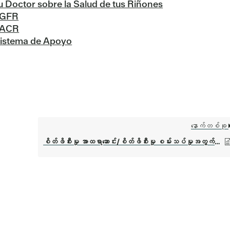
n tu Doctor sobre la Salud de tus Riñones
 eGFR
 uACR
un Sistema de Apoyo
နောက်တစ်ခု
စိတ်ဖိစီးမှု အာထရာဆောင်း/စိတ်ဖိစီးမှု စမ်းသပ်မှုအတွက် ပြင်ဆင်ခြင်း (စိတ်ဖိစီးမှု စမ်းသပ်မှုအတွက် ပြင်ဆင်ခြင်း)