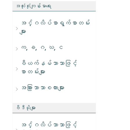
အလုံးစုံကျန်းမာရေး
အင်္ဂလိပ်စာရွက်စာတမ်း
များ
က, ခ, ဂ, ဃ, င
ဗီယက်နမ်ဘာသာဖြင့်
စာတမ်းများ
အခြားဘာသာစကားများ
ဗီဒီယိုများ
အင်္ဂလိပ်ဘာသာဖြင့်